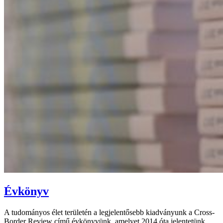
Évkönyv
A tudományos élet területén a legjelentősebb kiadványunk a Cross-
Border Review című évkönyvünk, amelyet 2014 óta jelentetünk