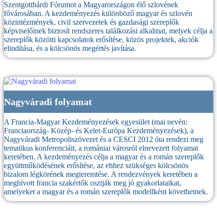
Szentgotthárdi Fórumot a Magyarországon élő szlovének
fővárosában. A kezdeményezés különböző magyar és szlovén
közintézmények, civil szervezetek és gazdasági szereplők
képviselőinek biztosít rendszeres találkozási alkalmat, melyek célja a
szereplők közötti kapcsolatok erősítése, közös projektek, akciók
elindítása, és a kölcsönös megértés javítása.
Nagyváradi folyamat
A Francia-Magyar Kezdeményezések egyesület (mai nevén:
Franciaország- Közép- és Kelet-Európa Kezdeményezések), a
Nagyváradi Metropoliszövezet és a CESCI 2012 óta rendezi meg
tematikus konferenciáit, a romániai városról elnevezett folyamat
keretében. A kezdeményezés célja a magyar és a román szereplők
együttműködésének erősítése, az ehhez szükséges kölcsönös
bizalom légkörének megteremtése. A rendezvények keretében a
meghívott francia szakértők osztják meg jó gyakorlataikat,
amelyeket a magyar és a román szereplők modellként követhetnek.