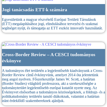
Jogi tanácsadás ETT-k számára
Egyesületünk a magyar részvételű Európai Területi Társulások
(ETT) megalapításához jogi, elindulásához tervezési és szakmai
segítséget nyújt, és támogatja az ETT eszköz innovatív használatát.
Cross-Border Review – A CESCI tudományos
évkönyve
A tudományos élet területén a legjelentősebb kiadványunk a Cross-
Border Review című évkönyvünk, amelyet 2014 óta jelentetünk
meg angol nyelven. Főszerkesztője James W. Scott, a határtan
(Border Studies) világhírű professzora, aki a szerkesztőségbe a
tudományterület legjelentősebb európai kutatóit nyerte meg. Az
Évkönyvet elsősorban a tudományos közösségeknek, a földrajz- és a
politikatudomány területén tanuló diákoknak, valamint a határtan
iránt érdeklődő szakembereknek ajánljuk.