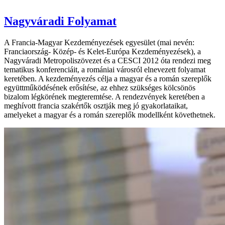
Nagyváradi Folyamat
A Francia-Magyar Kezdeményezések egyesület (mai nevén:
Franciaország- Közép- és Kelet-Európa Kezdeményezések), a
Nagyváradi Metropoliszövezet és a CESCI 2012 óta rendezi meg
tematikus konferenciáit, a romániai városról elnevezett folyamat
keretében. A kezdeményezés célja a magyar és a román szereplők
együttműködésének erősítése, az ehhez szükséges kölcsönös
bizalom légkörének megteremtése. A rendezvények keretében a
meghívott francia szakértők osztják meg jó gyakorlataikat,
amelyeket a magyar és a román szereplők modellként követhetnek.