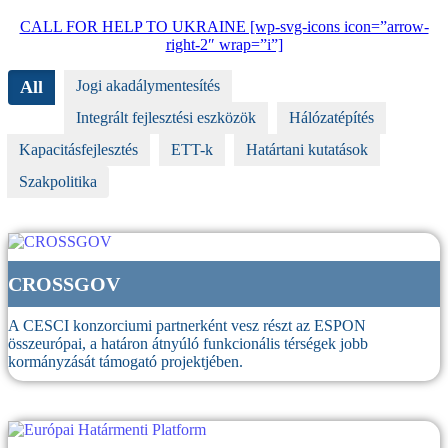
CALL FOR HELP TO UKRAINE [wp-svg-icons icon=”arrow-
right-2″ wrap=”i”]
All
Jogi akadálymentesítés
Integrált fejlesztési eszközök
Hálózatépítés
Kapacitásfejlesztés
ETT-k
Határtani kutatások
Szakpolitika
CROSSGOV
A CESCI konzorciumi partnerként vesz részt az ESPON
összeurópai, a határon átnyúló funkcionális térségek jobb
kormányzását támogató projektjében.