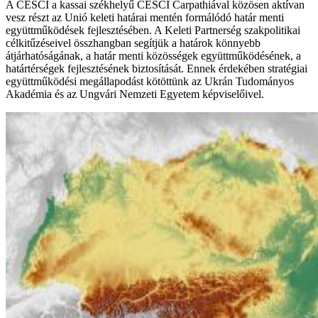
A CESCI a kassai székhelyű CESCI Carpathiával közösen aktívan
vesz részt az Unió keleti határai mentén formálódó határ menti
együttműködések fejlesztésében. A Keleti Partnerség szakpolitikai
célkitűzéseivel összhangban segítjük a határok könnyebb
átjárhatóságának, a határ menti közösségek együttműködésének, a
határtérségek fejlesztésének biztosítását. Ennek érdekében stratégiai
együttműködési megállapodást kötöttünk az Ukrán Tudományos
Akadémia és az Ungvári Nemzeti Egyetem képviselőivel.