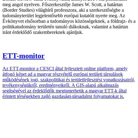
meg angol nyelven. Főszerkesztője James W. Scott, a határtan
(Border Studies) világhírű professzora, aki a szerkesztőségbe a
tudományterület legjelentősebb európai kutatóit nyerte meg. Az
Évkönyvet elsősorban a tudományos közösségeknek, a földrajz- és a
politikatudomány területén tanuló diákoknak, valamint a határtan
iránt érdeklődő szakembereknek ajánljuk.
ETT-monitor
Az ETT-monitor a CESCI által fejlesztett online platform, amely
átfogó képet ad a magyar részvételű európai területi társulások
működésének jogi, szakpolitikai és területfejlesztési vonatkozásairól,
tevékenységükről, eredményeikről. A GIS-alapú alkalmazás
segítségével az érdeklődők megismerhetik a magyar ETT-k által
érintett térségekben zajló gazdasági-társadalmi folyamatokat is.