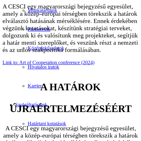
A CESCI egy magyarországi bejegyzésű egyesület,
Munkatársaink
amely a közép-európai térségben törekszik a határok
elválasztó hatásának mérséklésére. Ennek érdekében
végzünk kutatásokat, készítünk stratégiai terveket,
Partnereink
dolgozunk ki és valósítunk meg projekteket, segítjük
a határ menti szereplőket, és veszünk részt a nemzeti
Közérdekű adatok
és az uniós szakpolitika formálásában.
Link to: Art of Cooperation conference (2024)
Hivatalos iratok
A HATÁROK
Karrier
Szolgáltatásaink
ÚJRAÉRTELMEZÉSÉÉRT
Határtani kutatások
A CESCI egy magyarországi bejegyzésű egyesület,
amely a közép-európai térségben törekszik a határok