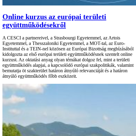
Online kurzus az európai területi
együttműködésekről
A CESCI a partnereivel, a Strasbourgi Egyetemmel, az Artois
Egyetemmel, a Thesszaloniki Egyetemmel, a MOT-tal, az Euro-
Instituttal és a TEIN-nel közösen az Európai Bizottság megbízásából
kidolgozta az első európai területi együttműködésnek szentelt online
kurzust. Az oktatási anyag olyan témákat dolgoz fel, mint a területi
együttműködés alapjai, a kapcsolódó európai szakpolitikák, valamint
bemutatja öt szakterület határon átnyúló relevanciáját és a határon
átnyúló együttműködés főbb eszközeit.