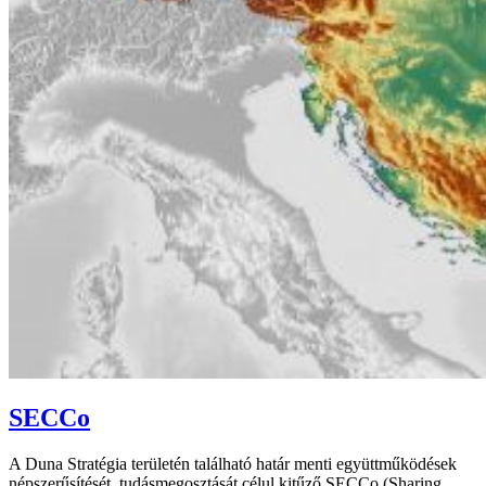
SECCo
A Duna Stratégia területén található határ menti együttműködések
népszerűsítését, tudásmegosztását célul kitűző SECCo (Sharing