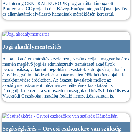
Az Interreg CENTRAL EUROPE program által támogatott
BorderLabs CE projekt célja Közép-Európa integrációjának javítása
az államhatárok elválasztó hatásainak mérséklésén keresztül.
Jogi akadálymentesítés
A Jogi akadálymentesítés kezdeményezésünk célja a magyar határok
mentén meglévő jogi és adminisztratív természetű akadályok
beazonosítása, valamint megoldási javaslatok kidolgozása, a határon
átnyúló együttműködések és a határ mentén élők hétköznapjainak
megkönnyítése érdekében. Az ágazati javaslatok mellett az
akadálymenedzsment intézményes hátterének kialakítását is
támogatjuk nemzeti, a szomszédos országokkal közös bilaterális és a
Visegrádi Országokat magába foglaló nemzetközi szinten is.
Segítségkérés – Orvosi eszközökre van szükség