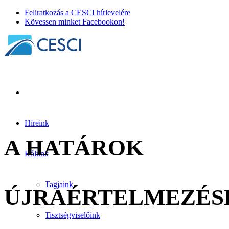
Feliratkozás a CESCI hírlevelére
Kövessen minket Facebookon!
Híreink
A HATÁROK
Rólunk
Tagjaink
ÚJRAÉRTELMEZÉS
Tisztségviselőink