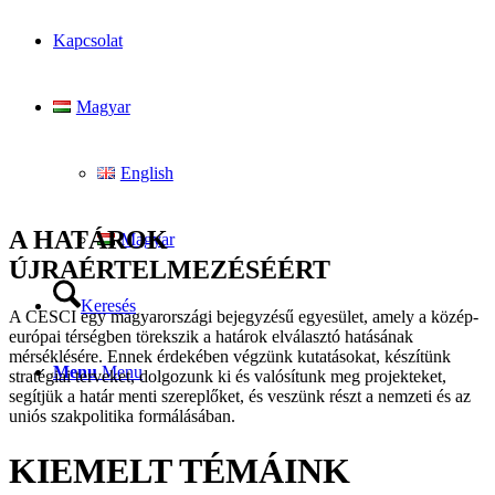
Kapcsolat
Magyar
English
A HATÁROK
Magyar
ÚJRAÉRTELMEZÉSÉÉRT
Keresés
A CESCI egy magyarországi bejegyzésű egyesület, amely a közép-
európai térségben törekszik a határok elválasztó hatásának
mérséklésére. Ennek érdekében végzünk kutatásokat, készítünk
Menu
Menu
stratégiai terveket, dolgozunk ki és valósítunk meg projekteket,
segítjük a határ menti szereplőket, és veszünk részt a nemzeti és az
uniós szakpolitika formálásában.
KIEMELT TÉMÁINK