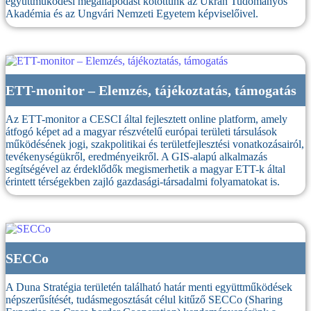
együttműködési megállapodást kötöttünk az Ukrán Tudományos
Akadémia és az Ungvári Nemzeti Egyetem képviselőivel.
ETT-monitor – Elemzés, tájékoztatás, támogatás
Az ETT-monitor a CESCI által fejlesztett online platform, amely
átfogó képet ad a magyar részvételű európai területi társulások
működésének jogi, szakpolitikai és területfejlesztési vonatkozásairól,
tevékenységükről, eredményeikről. A GIS-alapú alkalmazás
segítségével az érdeklődők megismerhetik a magyar ETT-k által
érintett térségekben zajló gazdasági-társadalmi folyamatokat is.
SECCo
A Duna Stratégia területén található határ menti együttműködések
népszerűsítését, tudásmegosztását célul kitűző SECCo (Sharing