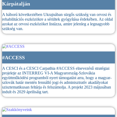
Kárpátalján
A háború következtében Ukrajnában sürgős szükség van orvosi és
rehabilitációs eszközökre a sérültek gyógyítása érdekében. Az oldal
azokat az orvosi eszközöket listázza, amire jelenleg a legnagyobb
szükség van.
#ACCESS
A CESCI és a CESCI Carpathia #ACCESS elnevezésű stratégiai
projektje az INTERREG VI-A Magyarország-Szlovákia
együttműködési programból nyert támogatást arra, hogy a magyar-
szlovák határ mentén fennálló jogi és adminisztratív akadályokat
szisztematikusan feltárja és felszámolja. A projekt 2023 májusában
indult és 2029 áprilisáig tart.