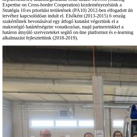
Expertise on Cross-border Cooperation) kezdeményezésünk a
Stratégia 10-es prioritási területének (PA10) 2012-ben elfogadott úti
tervéhez kapcsolódóan indult el. Elsőként (2013-2015) 6 ország
szakértőinek bevonásával egy átfogó kutatást végeztünk el a
makrorégió határtérségeire vonatkozóan, majd partnereinkkel a
határon átnyúló szervezeteket segítő on-line platformot és e-learning
alkalmazást fejlesztettünk (2018-2019).