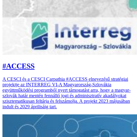
#ACCESS
A CESCI és a CESCI Carpathia #ACCESS elnevezésű stratégiai
projektje az INTERREG VI-A Magyarország-Szlovákia
együttműködési programból nyert támogatást arra, hogy a magyar-
szlovák határ mentén fennálló jogi és adminisztratív akadályokat
szisztematikusan feltárja és felszámolja. A projekt 2023 májusában
indult és 2029 áprilisáig tart.