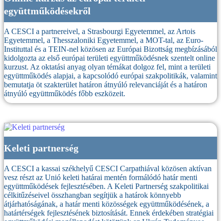
együttműködésekről
A CESCI a partnereivel, a Strasbourgi Egyetemmel, az Artois
Egyetemmel, a Thesszaloniki Egyetemmel, a MOT-tal, az Euro-
Instituttal és a TEIN-nel közösen az Európai Bizottság megbízásából
kidolgozta az első európai területi együttműködésnek szentelt online
kurzust. Az oktatási anyag olyan témákat dolgoz fel, mint a területi
együttműködés alapjai, a kapcsolódó európai szakpolitikák, valamint
bemutatja öt szakterület határon átnyúló relevanciáját és a határon
átnyúló együttműködés főbb eszközeit.
Keleti partnerség
A CESCI a kassai székhelyű CESCI Carpathiával közösen aktívan
vesz részt az Unió keleti határai mentén formálódó határ menti
együttműködések fejlesztésében. A Keleti Partnerség szakpolitikai
célkitűzéseivel összhangban segítjük a határok könnyebb
átjárhatóságának, a határ menti közösségek együttműködésének, a
határtérségek fejlesztésének biztosítását. Ennek érdekében stratégiai