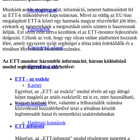
Munkánk során rengeteg adat, információ, ismeret halmozódott fel
Munkatársaink
az ETT-k működésével kapcsolatosan. Mivel az eddig az EU-ban
megalapított ETT-k közel egy harmada magyar részvétellel jött létre,
ezeknek az ismereteknek a megosztását uniós szinten is hasznosnak
Partnereink
ítéljük. Ezt szem előtt tartva kezdtünk el az ETT-monitor fejlesztésén
dolgozni. Célunk az volt, hogy egy olyan online platformot hozzunk
létre, amely egyszerre nyújt segítséget a téma iránt érdeklődők és a
Közérdekű adatok
témában közvetlenül érintettek számára.
Az ETT-monitor háromféle információt, három különböző
Hivatalos iratok
modul segítségével tesz elérhetővé:
ETT - az eszköz
Karrier
Egyrészt, az „ETT- az eszköz” modul révén ad egy átfogó
képet magáról az uniós eszközről: mi is ez, mire használható,
hogyan hozható létre, valamint a felhasználók számára
Szolgáltatásaink
közvetlenül hozzáférhetővé teszi a témában készült
legfontosabb hazai és nemzetközi szakirodalmakat.
Határtani kutatások
ETT-infopont
Másrészt, az „ETT-infopont” modul részletesen ismerteti a