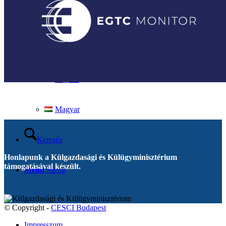
Kapcsolat
Magyar
English
Magyar
Keresés
Honlapunk a Külgazdasági és Külügyminisztérium
támogatásával készült.
Menu
Menu
© Copyright -
CESCI Budapest
Impresszum