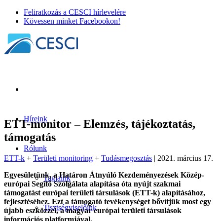
Feliratkozás a CESCI hírlevelére
Kövessen minket Facebookon!
Híreink
ETT-monitor – Elemzés, tájékoztatás,
támogatás
Rólunk
ETT-k
+
Területi monitoring
+
Tudásmegosztás
| 2021. március 17.
Egyesületünk, a Határon Átnyúló Kezdeményezések Közép-
Tagjaink
európai Segítő Szolgálata alapítása óta nyújt szakmai
támogatást európai területi társulások (ETT-k) alapításához,
fejlesztéséhez. Ezt a támogató tevékenységet bővítjük most egy
Tisztségviselőink
újabb eszközzel, a magyar európai területi társulások
információs platformjával.