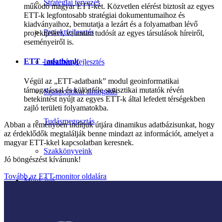
Stratégiai tervezés
működő magyar ETT-ket. Közvetlen elérést biztosít az egyes
ETT-k legfontosabb stratégiai dokumentumaihoz és
kiadványaihoz, bemutatja a lezárt és a folyamatban lévő
Projektfejlesztés
projektjeiket, valamint tudósít az egyes társulások híreiről,
eseményeiről is.
ETT - adatbank
Intézményfejlesztés
Végül az „ETT-adatbank” modul geoinformatikai
támogatással és különféle statisztikai mutatók révén
Szakpolitikai támogatás
betekintést nyújt az egyes ETT-k által lefedett térségekben
zajló területi folyamatokba.
Tudásmegosztás
Abban a reményben indítjuk útjára dinamikus adatbázisunkat, hogy
az érdeklődők megtalálják benne mindazt az információt, amelyet a
magyar ETT-kkel kapcsolatban keresnek.
Szakkönyveink
Jó böngészést kívánunk!
Tovább az ETT-monitor oldalára
Munkáink
Események