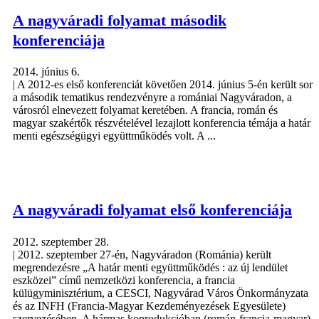
A nagyváradi folyamat második
konferenciája
2014. június 6.
| A 2012-es első konferenciát követően 2014. június 5-én került sor
a második tematikus rendezvényre a romániai Nagyváradon, a
városról elnevezett folyamat keretében. A francia, román és
magyar szakértők részvételével lezajlott konferencia témája a határ
menti egészségügyi együttműködés volt. A ...
A nagyváradi folyamat első konferenciája
2012. szeptember 28.
| 2012. szeptember 27-én, Nagyváradon (Románia) került
megrendezésre „A határ menti együttműködés : az új lendület
eszközei” című nemzetközi konferencia, a francia
külügyminisztérium, a CESCI, Nagyvárad Város Önkormányzata
és az INFH (Francia-Magyar Kezdeményezések Egyesülete)
szervezésében. A hármas koprodukcióban (román-francia-magyar)