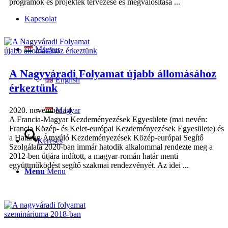
programok és projektek tervezése és megvalósítása ...
Kapcsolat
Magyar
A Nagyváradi Folyamat újabb állomásához
English
érkeztünk
2020. november 14.
Magyar
A Francia-Magyar Kezdeményezések Egyesülete (mai nevén:
Francia Közép- és Kelet-európai Kezdeményezések Egyesülete) és
a Határon Átnyúló Kezdeményezések Közép-európai Segítő
Keresés
Szolgálata 2020-ban immár hatodik alkalommal rendezte meg a
2012-ben útjára indított, a magyar-román határ menti
együttműködést segítő szakmai rendezvényét. Az idei ...
Menu
Menu