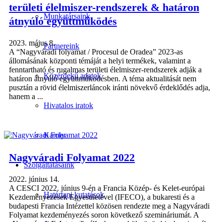
területi élelmiszer-rendszerek & határon
Munkatársaink
átnyúló együttműködés
2023. május 8.
Partnereink
A “Nagyváradi folyamat / Procesul de Oradea” 2023-as
állomásának központi témáját a helyi termékek, valamint a
fenntartható és rugalmas területi élelmiszer-rendszerek adják a
Közérdekű adatok
határon átnyúló együttműködésben. A téma aktualitását nem
pusztán a rövid élelmiszerláncok iránti növekvő érdeklődés adja,
hanem a ...
Hivatalos iratok
Karrier
Nagyváradi Folyamat 2022
Szolgáltatásaink
2022. június 14.
A CESCI 2022. június 9-én a Francia Közép- és Kelet-európai
Határtani kutatások
Kezdeményezések Egyesületével (IFECO), a bukaresti és a
budapesti Francia Intézettel közösen rendezte meg a Nagyváradi
Folyamat kezdeményezés soron következő szemináriumát. A