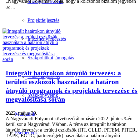
„Nagyváradi Folyamat” célja, hogy a kölcsönös bizalom jegyében
Stratégiai tervezés
az ...
Projektfejlesztés
Intézményfejlesztés
Szakpolitikai támogatás
Integrált határokon átnyúló tervezés: a
Tudásmegosztás
területi eszközök használata a határon
átnyúló programok és projektek tervezése és
Szakkönyveink
megvalósítása során
2022. május 30.
Munkáink
A Nagyváradi Folyamat következő állomására 2022. június 9-én
kerül sor a Nagyváradi Várban. A téma az integrált határokon
átnyúló tervezés: a területi eszközök (ITI, CLLD, PITEM, PITER,
Események
TAPE, EGTC, partnerségek) használata a határon átnyúló