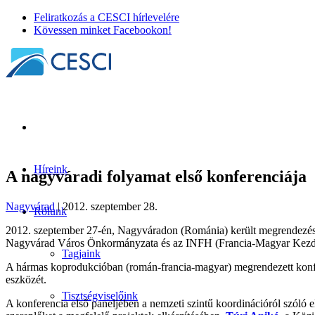
Feliratkozás a CESCI hírlevelére
Kövessen minket Facebookon!
Híreink
A nagyváradi folyamat első konferenciája
Nagyvárad
| 2012. szeptember 28.
Rólunk
2012. szeptember 27-én, Nagyváradon (Románia) került megrendezésre
Nagyvárad Város Önkormányzata és az INFH (Francia-Magyar Kezde
Tagjaink
A hármas koprodukcióban (román-francia-magyar) megrendezett konfer
eszközét.
Tisztségviselőink
A konferencia első paneljében a nemzeti szintű koordinációról szóló 