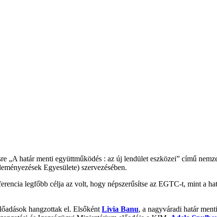
 „A határ menti együttműködés : az új lendület eszközei” című nemze
ményezések Egyesülete) szervezésében.
encia legfőbb célja az volt, hogy népszerűsítse az EGTC-t, mint a ha
előadások hangzottak el. Elsőként
Livia Banu
, a nagyváradi határ ment