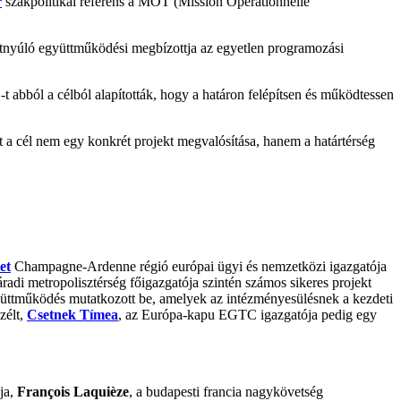
r
szakpolitikai referens a MOT (Mission Opérationnelle
átnyúló együttműködési megbízottja az egyetlen programozási
abból a célból alapították, hogy a határon felépítsen és működtessen
t a cél nem egy konkrét projekt megvalósítása, hanem a határtérség
et
Champagne-Ardenne régió európai ügyi és nemzetközi igazgatója
adi metropolisztérség főigazgatója szintén számos sikeres projekt
yüttműködés mutatkozott be, amelyek az intézményesülésnek a kezdeti
zélt,
Csetnek Tímea
, az Európa-kapu EGTC igazgatója pedig egy
ja,
François Laquièze
, a budapesti francia nagykövetség