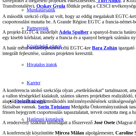
szereplőket a megfelelő projektek elkészítésében.
Túri Anikó
, a Köz
Transfrontalière),
Ocskay Gyula
főtitkár pedig a CESCI tevékenységé
Munkatársaink
A második szekció célja az volt, hogy az eddig megalakult EGTC-ket 
csoportosulást mutatta be. A Grande Région EGTC a francia-német-b
Partnereink
A projekt-EGTC-k modelljét
Adela Spulber
a spanyol-francia határ
egy kisebb kórházat, amely a francia és a spanyol betegek számára nyú
Közérdekű adatok
A határ menti területfejlesztési célú EGTC-kre
Bara Zoltán
igazgató 
integrált fejlesztése, számos projekten keresztül.
Hivatalos iratok
Karrier
A konferencia utolsó szekciója olyan „esetleírásokat” tartalmazott, am
a vallon térségekkel kialakult, számos sikeres projektben realizálódó
Szolgáltatásaink
alapján beszélt az együttműködés intézményesítésének szükségességé
fázisában vannak.
Sorin Ţuţuianu
Medgidia Önkormányzatának tanác
frissen bejegyzett csoportosulás tapasztalatait, terveit osztotta meg a h
Határtani kutatások
A rendezvény szakmai tanulságait a főszervező
José Osete
(Magyar-F
A konferenciát köszöntötte
Mircea Mălan
alpolgármester,
Caroline 