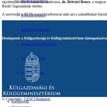
Stratégiai tervezés
együttműködési és kulturális tanácsosa,
dr. Rétvári Bence
, a magyar
Baráti Tagozatának elnöke.
A szervezők a 80 főt vonzó konferencia után azt a szándékukat fejezt
Projektfejlesztés
Intézményfejlesztés
Honlapunk a Külgazdasági és Külügyminisztérium támogatásával
Szakpolitikai támogatás
Tudásmegosztás
Szakkönyveink
Munkáink
© Copyright -
CESCI Budapest
Események