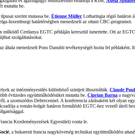
igazgatási és Igazságügyi Minisztérium előadója a KIM,
Adela Spulbe
t mutatta be.
típusai szerint mutassa be.
Étienne Müller
Lotharingia régió határon 
elga-luxemburgi határtérségben menedzseli az ottani CBC-programot.
on működő Cerdanya EGTC példáján keresztül ismertette. Ott az EGTC-t 
jthat szolgáltatásokat.
az általa menedzselt Pons Danubii tevékenységét hozta fel példaként. It
elyek az intézményesülés különböző szintjeit illusztrálták.
Claude Poul
, több évtizedes együttműködésüket mutatta be.
Ciprian Barna
a nagyvár
ről, a szomszédos Debrecennel. A konferencia zárásaként két olyan eg
sadója a román-bolgár határon formálódó EGTC-hez vezető útról bes
allgatósággal.
rancia Kezdeményezések Egyesület) vonta le.
Socié
, a bukaresti francia nagykövetség technikai együttműködési attasé