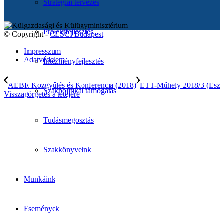
Stratégiai tervezés
Projektfejlesztés
© Copyright -
CESCI Budapest
Impresszum
Adatvédelem
Intézményfejlesztés
AEBR Közgyűlés és Konferencia (2018)
ETT-Műhely 2018/3 (Esz
Szakpolitikai támogatás
Visszagörgetés a tetejére
Tudásmegosztás
Szakkönyveink
Munkáink
Események