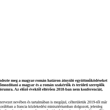
ndezte meg a magyar-román határon átnyúló együttműködéseket
őmozdítani a magyar és a román szakértők és területi szereplők
fórumra. Az előző évektől eltérően 2018-ban nem konferenciát,
szervezet nevében és tartalmában is megújul, célterületük 2019-től már
 korábban a francia közlekedési minisztériumban dolgozott, jelenleg