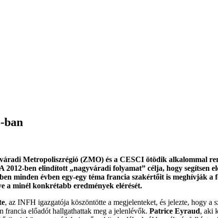
8-ban
áradi Metropoliszrégió (ZMO) és a CESCI ötödik alkalommal re
 2012-ben elindított „nagyváradi folyamat” célja, hogy segítsen el
ben minden évben egy-egy téma francia szakértőit is meghívják a 
ve a minél konkrétabb eredmények elérését.
te
, az INFH igazgatója köszöntötte a megjelenteket, és jelezte, hogy a 
 francia előadót hallgathattak meg a jelenlévők.
Patrice Eyraud
, aki