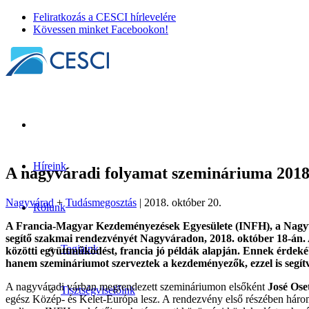
Feliratkozás a CESCI hírlevelére
Kövessen minket Facebookon!
Híreink
A nagyváradi folyamat szemináriuma 201
Nagyvárad
+
Tudásmegosztás
| 2018. október 20.
Rólunk
A Francia-Magyar Kezdeményezések Egyesülete (INFH), a Nagyv
segítő szakmai rendezvényét Nagyváradon, 2018. október 18-án. A
Tagjaink
közötti együttműködést, francia jó példák alapján. Ennek érdeké
hanem szemináriumot szerveztek a kezdeményezők, ezzel is segít
A nagyváradi várban megrendezett szemináriumon elsőként
José Ose
Tisztségviselőink
egész Közép- és Kelet-Európa lesz. A rendezvény első részében három