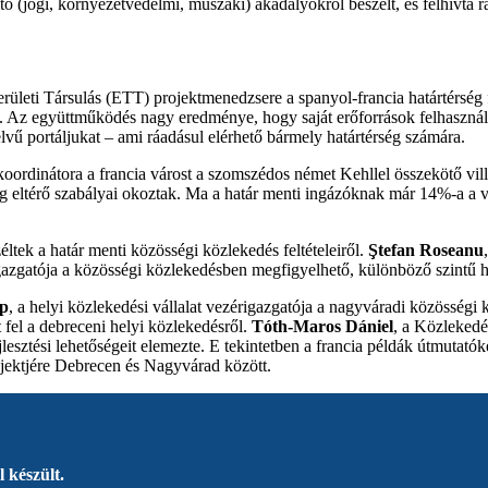
ő (jogi, környezetvédelmi, műszaki) akadályokról beszélt, és felhívta 
leti Társulás (ETT) projektmenedzsere a spanyol-francia határtérség fej
 Az együttműködés nagy eredménye, hogy saját erőforrások felhasználá
elvű portáljukat – ami ráadásul elérhető bármely határtérség számára.
oordinátora a francia várost a szomszédos német Kehllel összekötő vill
szág eltérő szabályai okoztak. Ma a határ menti ingázóknak már 14%-a a
ek a határ menti közösségi közlekedés feltételeiről.
Ştefan Roseanu
gazgatója a közösségi közlekedésben megfigyelhető, különböző szintű ha
op
, a helyi közlekedési vállalat vezérigazgatója a nagyváradi közösségi 
 fel a debreceni helyi közlekedésről.
Tóth-Maros Dániel
, a Közlekedé
lesztési lehetőségeit elemezte. E tekintetben a francia példák útmutat
rojektjére Debrecen és Nagyvárad között.
 készült.