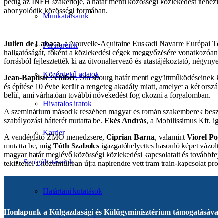
pedig az INFH szakértője, a határ menti közösségi közlekedést nehezít
abonyolódik közösségi formában.
Munkatársaink
Julien de Labaca
, a Nouvelle-Aquitaine Euskadi Navarre Európai Terü
Partnereink
hallgatóságát, főként a közlekedési cégek meggyőzésére vonatkozóan.
forrásból fejlesztették ki az útvonaltervező és utastájékoztató, négyny
Közérdekű adatok
Jean-Baptiste Schiber
, Strasbourg határ menti együttműködéseinek k
és építése 10 évbe került a rengeteg akadály miatt, amelyet a két or
belül, ami várhatóan további növekedést fog okozni a forgalomban.
Hivatalos iratok
A szeminárium második részében magyar és román szakemberek beszélt
szabályozási hátterét mutatta be.
Ekés András
, a Mobilissimus Kft. i
Karrier
A vendéglátó ZMO menedzsere,
Ciprian Barna
, valamint
Viorel P
mutatta be, míg
Tóth Szabolcs
igazgatóhelyettes hasonló képet vázolt
magyar határ meglévő közösségi közlekedési kapcsolatait és továbbfej
Szolgáltatásaink
tekintettel a közelmúltban újra napirendre vett tram train-kapcsolat p
Határtani kutatások
Honlapunk a Külgazdasági és Külügyminisztérium támogatásával