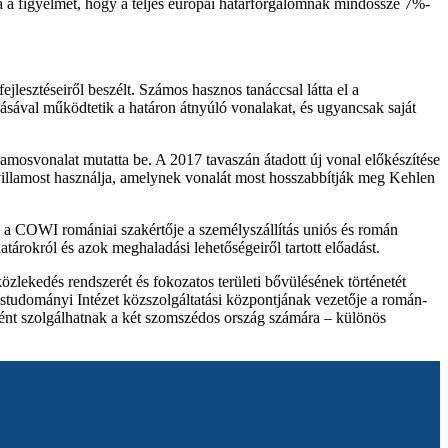
rá a figyelmet, hogy a teljes európai határforgalomnak mindössze 7%-
lesztéseiről beszélt. Számos hasznos tanáccsal látta el a
sával működtetik a határon átnyúló vonalakat, és ugyancsak saját
amosvonalat mutatta be. A 2017 tavaszán átadott új vonal előkészítése
 villamost használja, amelynek vonalát most hosszabbítják meg Kehlen
, a COWI romániai szakértője a személyszállítás uniós és román
tárokról és azok meghaladási lehetőségeiről tartott előadást.
közlekedés rendszerét és fokozatos területi bővülésének történetét
studományi Intézet közszolgáltatási központjának vezetője a román-
óként szolgálhatnak a két szomszédos ország számára – különös