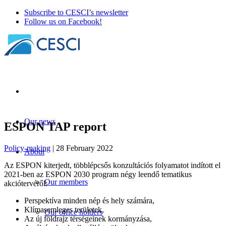
Subscribe to CESCI’s newsletter
Follow us on Facebook!
Our news
ESPON TAP report
Policy-making
| 28 February 2022
About
Az ESPON kiterjedt, többlépcsős konzultációs folyamatot indított el
2021-ben az ESPON 2030 program négy leendő tematikus
Our members
akciótervéről:
Perspektíva minden nép és hely számára,
Klímasemleges területek,
Our office holders
Az új földrajz térségeinek kormányzása,