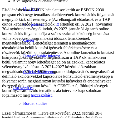
A válságoknak ellenálló területek.
Our team
Első lépésben az ESPON hét alatt sor került az ESPON 2030
program első négy tematikus akciótervének konzultációs folyamatát
megnyitó kick-off eseményre (Az elhangzott előadások és a TAP-
okhoz kapcsolódó prezentációk
itt
érhetőek el). A 2021. november
Our partners
30-i nyitórendezvénytől indult, és 2022. január 31-ig tartó online
konzultációs folyamat célja a széles szakmai közönség bevonása
volt a következő programozási időszak témaköreinek
Career
meghatározásába. Lehetőséget teremtett a meghatározott
témakörökön belüli kutatási igények feltérképezésére és a
résztvevők közötti kapcsolatépítésre. Az online konzultáció kutatási
Data of public interest
hiányosságokat igyekezett meghatározni a TAP-ok témakörein
belül, valamint hogy lehetőséget adjon az azokkal kapcsolatos
véleménynyilvánításra. A 2021–2027 közötti időszakban
megvalósuló ESPON 2030 program kidolgozását és megvalósítását
Official documents
definiáló akciótervekkel kapcsolatos konzultáció eredményeképp a
folyamat során meghatározott kutatási igényeket és eredményeket
összegző dokumentum készül. A CESCI az új földrajzi térségek
Our services
kormányzásáról szóló tematikus akciótervhez kapcsolódóan
fogalmazott meg
hozzászólást
.
Border studies
Ezzel párhuzamosan, illetve ezt követően 2022. február 28-i
határidővel az új program kiírásainak előkészítése érdekében