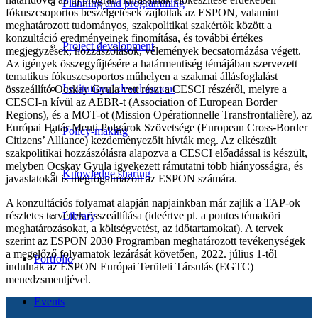
Planning and programming
fókuszcsoportos beszélgetések zajlottak az ESPON, valamint
meghatározott tudományos, szakpolitikai szakértők között a
konzultáció eredményeinek finomítása, és további értékes
Project development
megjegyzések, hozzászólások, vélemények becsatornázása végett.
Az igények összegyűjtésére a határmentiség témájában szervezett
tematikus fókuszcsoportos műhelyen a szakmai állásfoglalást
Institutional development
összeállító Ocskay Gyula vett részt a CESCI részéről, melyre a
CESCI-n kívül az AEBR-t (Association of European Border
Regions), és a MOT-ot (Mission Opérationnelle Transfrontalière), az
Európai Határ Menti Polgárok Szövetsége (European Cross-Border
Policy-making
Citizens’ Alliance) kezdeményezőit hívták meg. Az elkészült
szakpolitikai hozzászólásra alapozva a CESCI előadással is készült,
melyben Ocskay Gyula igyekezett rámutatni több hiányosságra, és
Knowledge sharing
javaslatokat is megfogalmazott az ESPON számára.
A konzultációs folyamat alapján napjainkban már zajlik a TAP-ok
részletes tervének összeállítása (ideértve pl. a pontos témaköri
Library
meghatározásokat, a költségvetést, az időtartamokat). A tervek
szerint az ESPON 2030 Programban meghatározott tevékenységek
a megelőző folyamatok lezárását követően, 2022. július 1-től
Portfolio
indulnak az ESPON Európai Területi Társulás (EGTC)
menedzsmentjével.
Events