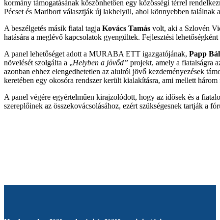
kormány támogatásának köszönhetően egy közösségi térrel rendelkeznek
Pécset és Maribort választják új lakhelyül, ahol könnyebben találnak a
A beszélgetés másik fiatal tagja
Kovács Tamás
volt, aki a Szlovén Vi
hatására a meglévő kapcsolatok gyengültek. Fejlesztési lehetőségként t
A panel lehetőséget adott a MURABA ETT igazgatójának,
Papp Bál
növelését szolgálta a „
Helyben a jövőd”
projekt, amely a fiatalságra
azonban ehhez elengedhetetlen az alulról jövő kezdeményezések támo
keretében egy okosóra rendszer került kialakításra, ami mellett három
A panel végére egyértelműen kirajzolódott, hogy az idősek és a fiata
szereplőinek az összekovácsolásához, ezért szükségesnek tartják a fór