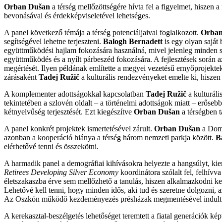
Orban Dušan
a térség mellőzöttségére hívta fel a figyelmet, hiszen 
bevonásával és érdekképviseletével lehetséges.
A panel következő témája a térség potenciáljaival foglalkozott.
Orban
segítségével lehetne terjeszteni.
Balogh Bernadett
is egy olyan saját
együttműködési hajlam fokozására használná, mivel jelenleg minden s
együttműködés és a nyílt párbeszéd fokozására. A fejlesztések során a
megértését. Ilyen példának említette a megyei vezetésű ernyőprojekte
zárásaként
Tadej Ružič
a kulturális rendezvényeket emelte ki, hiszen
A komplementer adottságokkal kapcsolatban
Tadej Ružič
a kulturál
tekintetében a szlovén oldalt – a történelmi adottságok miatt – erőse
kétnyelvűség terjesztését. Ezt kiegészítve
Orban Dušan
a térségben t
A panel konkrét projektek ismertetésével zárult.
Orban Dušan
a Domo
azonban a kooperáció hiánya a térség három nemzeti parkja között.
B
elérhetővé tenni és összekötni.
A harmadik panel a demográfiai kihívásokra helyezte a hangsúlyt, kiem
Retirees Developing Silver Economy
koordinátora szólalt fel, felhív
életszakaszba érve sem mellőzhető a tanulás, hiszen alkalmazkodni ke
Lehetővé kell tenni, hogy minden idős, aki tud és szeretne dolgozni,
Az Oszkón működő kezdeményezés présházak megmentésével indult még a 
A kerekasztal-beszélgetés lehetőséget teremtett a fiatal generációk kép