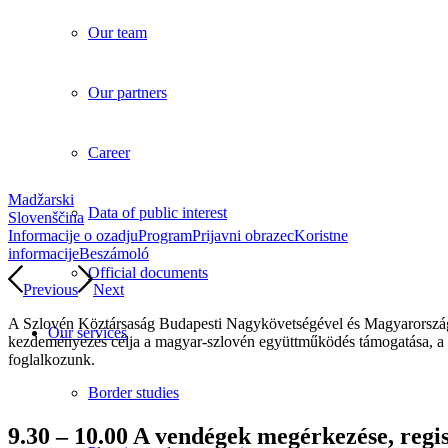
Our team
Our partners
Career
Madžarski
Data of public interest
Slovenščina
Informacije o ozadju
Program
Prijavni obrazec
Koristne
informacije
Beszámoló
Official documents
Previous
Next
A Szlovén Köztársaság Budapesti Nagykövetségével és Magyarország 
Our services
kezdeményezés célja a magyar-szlovén együttműködés támogatása, a közös
foglalkozunk.
Border studies
9.30 – 10.00 A vendégek megérkezése, regi