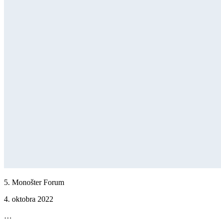
5. Monošter Forum
4. oktobra 2022
…