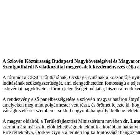
A Szlovén Köztársaság Budapesti Nagykövetségével és Magyarors
Szentgotthárdi Nyilatkozattal megerősített kezdeményezés célja a
A fórumot a CESCI főtitkárának, Ocskay Gyulának a köszöntője nyitott
indításának szükségszerűségét, ami elengedhetetlen fontosságú a telje
szlovéniai nagykövete a fórum jelentőségét méltatta, hiszen a rendezv
A rendezvény első panelbeszélgetése a szlovén-magyar határon átnyúló
amelyeken még mint polgármester vett részt, és örömét fejezte ki, ho
válságkezeléssel szemben – sokkal nagyobb hangsúlyt kellene fektetnie
A magyar oldalról, a Területfejlesztési Minisztérium nevében
dr.
Lato
szerint mára már az itt élők lehetőségnek tekintik a korábban hátrányna
Erre reflektálva, Ocskay Gyula a területi logika fontosságát hangozta