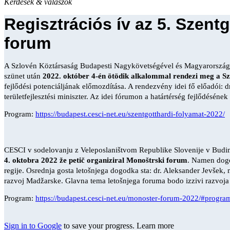
Kérdések & válaszok