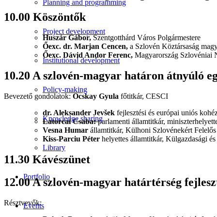
Planning and programming
10.00 Köszöntők
Project development
Huszár Gábor,
Szentgotthárd Város Polgármestere
Őexc. dr. Marjan Cencen,
a Szlovén Köztársaság magy
Őexc. Dávid Andor Ferenc,
Magyarország Szlovéniai 
Institutional development
10.20 A szlovén-magyar határon átnyúló eg
Policy-making
Bevezető gondolatok:
Ocskay Gyula
főtitkár, CESCI
dr. Aleksander Jevšek
fejlesztési és európai uniós kohéz
Knowledge sharing
Latorcai Csaba:
parlamenti államtitkár, miniszterhelyett
Vesna Humar
államtitkár, Külhoni Szlovénekért Felelő
Kiss-Parciu Péter
helyettes államtitkár, Külgazdasági 
Library
11.30 Kávészünet
Portfolio
12.00 A szlovén-magyar határtérség fejleszt
Résztvevők:
Events