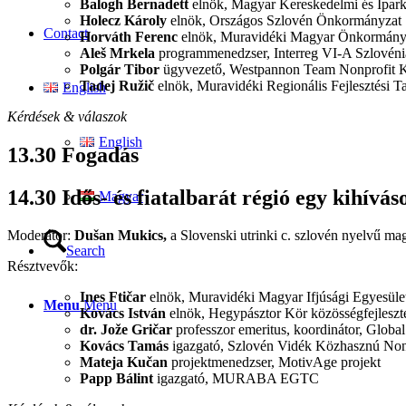
Balogh Bernadett
elnök, Magyar Kereskedelmi és Ipa
Holecz Károly
elnök, Országos Szlovén Önkormányza
Contact
Horváth Ferenc
elnök, Muravidéki Magyar Önkormány
Aleš Mrkela
programmenedzser, Interreg VI-A Szlovén
Polgár Tibor
ügyvezető, Westpannon Team Nonprofit K
Tadej Ružič
elnök, Muravidéki Regionális Fejlesztési T
English
Kérdések & válaszok
English
13.30 Fogadás
14.30 Idős- és fiatalbarát régió egy kihívá
Magyar
Moderátor:
Dušan Mukics,
a Slovenski utrinki
c. szlovén nyelvű mag
Search
Résztvevők:
Ines Ftičar
elnök, Muravidéki Magyar Ifjúsági Egyesület
Menu
Menu
Kovács István
elnök, Hegypásztor Kör közösségfejleszt
dr. Jože Gričar
professzor emeritus, koordinátor, Glob
Kovács Tamás
igazgató, Szlovén Vidék Közhasznú Nonpr
Mateja Kučan
projektmenedzser, MotivAge projekt
Papp Bálint
igazgató, MURABA EGTC