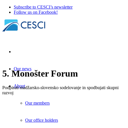
Subscribe to CESCI’s newsletter
Follow us on Facebook!
Our news
5. Monošter Forum
About
Podpirati madžarsko-slovensko sodelovanje in spodbujati skupni
razvoj
Our members
Our office holders