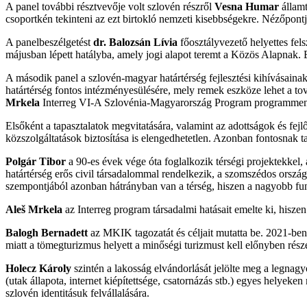
A panel további résztvevője volt szlovén részről
Vesna Humar
államt
csoportkén tekinteni az ezt birtokló nemzeti kisebbségekre. Nézőpontj
A panelbeszélgetést
dr. Balozsán Lívia
főosztályvezető helyettes fel
májusban lépett hatályba, amely jogi alapot teremt a Közös Alapnak. 
A második panel a szlovén-magyar határtérség fejlesztési kihívásainak
határtérség fontos intézményesülésére, mely remek eszköze lehet a t
Mrkela
Interreg VI-A Szlovénia-Magyarország Program programmen
Elsőként a tapasztalatok megvitatására, valamint az adottságok és fejlő
közszolgáltatások biztosítása is elengedhetetlen. Azonban fontosnak ta
Polgár Tibor
a 90-es évek vége óta foglalkozik térségi projektekkel,
határtérség erős civil társadalommal rendelkezik, a szomszédos ország
szempontjából azonban hátrányban van a térség, hiszen a nagyobb fu
Aleš Mrkela
az Interreg program társadalmi hatásait emelte ki, hiszen
Balogh Bernadett
az MKIK tagozatát és céljait mutatta be. 2021-ben 
miatt a tömegturizmus helyett a minőségi turizmust kell előnyben része
Holecz Károly
szintén a lakosság elvándorlását jelölte meg a legnagy
(utak állapota, internet kiépítettsége, csatornázás stb.) egyes helyeke
szlovén identitásuk felvállalására.