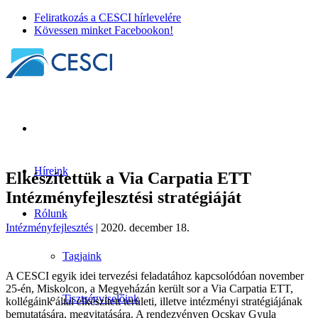
Feliratkozás a CESCI hírlevelére
Kövessen minket Facebookon!
Híreink
Elkészítettük a Via Carpatia ETT
Intézményfejlesztési stratégiáját
Rólunk
Intézményfejlesztés
| 2020. december 18.
Tagjaink
A CESCI egyik idei tervezési feladatához kapcsolódóan november
25-én, Miskolcon, a Megyeházán került sor a Via Carpatia ETT,
Tisztségviselőink
kollégáink által elkészített területi, illetve intézményi stratégiájának
bemutatására, megvitatására. A rendezvényen Ocskay Gyula