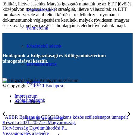
főtitkár, illetve Jaschitz Mátyás igazgató mutatták be az ETT jövőjét
középtávon meghatározó két stratégiát, illetve válaszoltak az ETT
Munkatársaink
munkaszervezete által feltett kérdésekre. Mindezek nyomán a
dokumentumok véglegesítésre kerültek, melyek rövidesen (magyar
és szlovák nyelven) az ETT honlapján is elérhetővé válnak majd.
Partnereink
Közérdekű adatok
Honlapunk a Külgazdasági és Külügyminisztérium
támogatásával készült.
Hivatalos iratok
Karrier
© Copyright -
CESCI Budapest
Impresszum
Szolgáltatásaink
Adatvédelem
AEBR Balkans és CESCI Balkans közös születésnapot ünnepelt
Határtani kutatások
Készül a 2021-2027-es Magyarország-
Horvátország Együttműködési P...
Visszagörgetés a tetejére