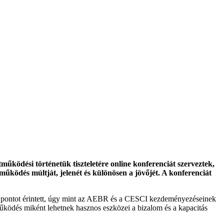
ödési történetük tiszteletére online konferenciát szerveztek,
űködés múltját, jelenét és különösen a jövőjét. A konferenciát
es pontot érintett, úgy mint az AEBR és a CESCI kezdeményezéseinek
működés miként lehetnek hasznos eszközei a bizalom és a kapacitás