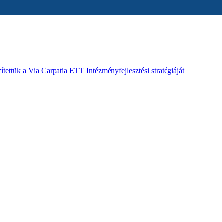
ítettük a Via Carpatia ETT Intézményfejlesztési stratégiáját