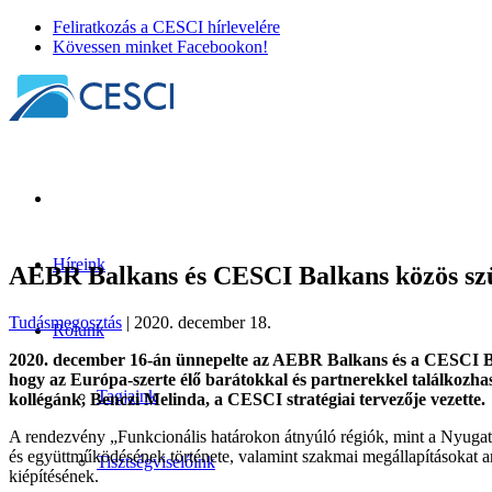
Feliratkozás a CESCI hírlevelére
Kövessen minket Facebookon!
Híreink
AEBR Balkans és CESCI Balkans közös szü
Tudásmegosztás
| 2020. december 18.
Rólunk
2020. december 16-án ünnepelte az AEBR Balkans és a CESCI Bal
hogy az Európa-szerte élő barátokkal és partnerekkel találkozha
Tagjaink
kollégánk, Benczi Melinda, a CESCI stratégiai tervezője vezette.
A rendezvény „Funkcionális határokon átnyúló régiók, mint a Nyugat
és együttműködésének története, valamint szakmai megállapításokat ar
Tisztségviselőink
kiépítésének.