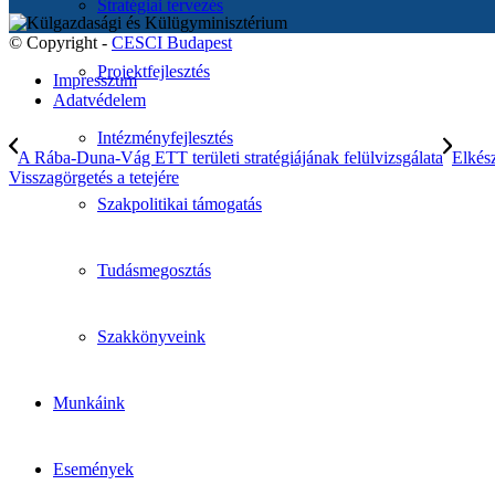
Stratégiai tervezés
© Copyright -
CESCI Budapest
Projektfejlesztés
Impresszum
Adatvédelem
Intézményfejlesztés
A Rába-Duna-Vág ETT területi stratégiájának felülvizsgálata
Elkész
Visszagörgetés a tetejére
Szakpolitikai támogatás
Tudásmegosztás
Szakkönyveink
Munkáink
Események