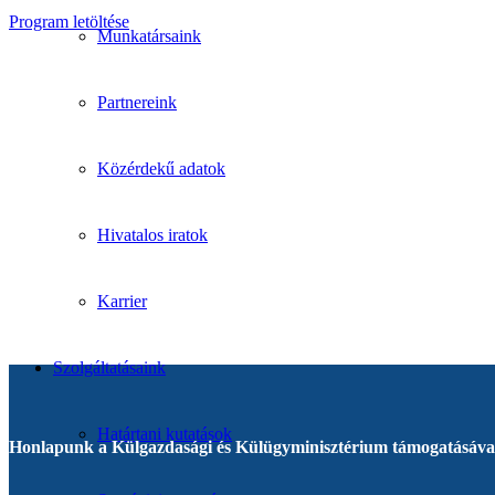
Program letöltése
Munkatársaink
Partnereink
Közérdekű adatok
Hivatalos iratok
Karrier
Szolgáltatásaink
Határtani kutatások
Honlapunk a Külgazdasági és Külügyminisztérium támogatásával