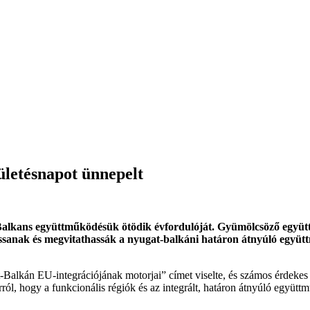
letésnapot ünnepelt
kans együttműködésük ötödik évfordulóját. Gyümölcsöző együttműk
ssanak és megvitathassák a nyugat-balkáni határon átnyúló együttm
-Balkán EU-integrációjának motorjai” címet viselte, és számos érdek
ról, hogy a funkcionális régiók és az integrált, határon átnyúló együtt