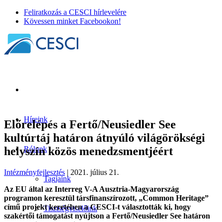
Feliratkozás a CESCI hírlevelére
Kövessen minket Facebookon!
Híreink
Előrelépés a Fertő/Neusiedler See
kultúrtáj határon átnyúló világörökségi
helyszín közös menedzsmentjéért
Rólunk
Intézményfejlesztés
| 2021. július 21.
Tagjaink
Az EU által az Interreg V-A Ausztria-Magyarország
programon keresztül társfinanszírozott, „Common Heritage”
című projekt keretében a CESCI-t választották ki, hogy
Tisztségviselőink
szakértői támogatást nyújtson a Fertő/Neusiedler See határon