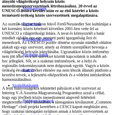
átnyúló világörökségi helyszín közös
menedzsmentszervezetének létrehozásához. 20 évvel az
Munkatársaink
UNESCO-listára kerülés után ez az első kísérlet a közös
természeti örökség közös szervezetének megalapítására.
Partnereink
Az osztrák-magyar határon fekvő Fertő/Neusiedler See kultúrtájat a
két kormány közös kérelmét követően 2001-ben vette fel az
UNESCO a világörökségi listára. A tavat és környezetét a határ
mindkét oldalán egy-egy nemzeti parki igazgatóság őrzi és
Közérdekű adatok
menedzseli. Az UNESCO pozitív döntése nyomán mindkét oldalon
alakult egy-egy szervezet, amely az érintett szereplőket bevonja a
világörökségi helyszín irányításába. Ugyanakkor közös intézmény
Hivatalos iratok
nem jött létre, és a két szervezet közötti kapcsolatok is inkább ad-
hoc jellegűek. Sőt, se a szakmai intézmények, se a helyi és
regionális önkormányzatok nem dolgoznak együtt. Vagyis a közös
Karrier
örökség és annak értékei ellenére ma nem létezik állandó platform a
kezelési tervek, a fejlesztési elképzelések és a védelmi intézkedések
harmonizálásához.
Szolgáltatásaink
A fenti hiányosságokra tekintettel pályázott a két szervezet az
Interreg V-A Ausztria-Magyarország Programhoz azzal a céllal,
hogy egy jövőbeli közös menedzsment alapvető feltételeit
Határtani kutatások
megteremtse. 2021 júliusában, a támogatásra kiválasztott „Common
Heritage” című projekt keretében a CESCI kapott megbízást arra,
hogy szakmai támogatást nyújtson annak a közös szervezetnek az