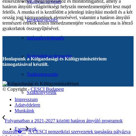
előkészítéséhez, megalapításához és monitoringjához, amely a
Stratégiai tervezés
határon átnyúló világörökségi helyszín menedzsmentjéért lesz majd
felelős. A munka el is kezdődött a jelenlegi irányítási modell és a két
ország jogi környezetének elemzésével, valamint a határon átnyúló
Projektfejlesztés
természeti értékek közös menedzsmentjére vonatkozóan ma is létező
gyakorlatok összegyűjtésével.
Intézményfejlesztés
Szakpolitikai támogatás
Honlapunk a Külgazdasági és Külügyminisztérium
támogatásával készült.
Tudásmegosztás
© Copyright -
CESCI Budapest
Szakkönyveink
Impresszum
Adatvédelem
Munkáink
Folyamatban a 2021-2027 közötti határon átnyúló programok
Események
összeáll�...
A CESCI nemzetközi szervezetek tagságára pályázva