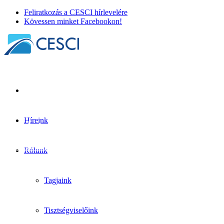
Feliratkozás a CESCI hírlevelére
Kövessen minket Facebookon!
Híreink
Egy Interreg nélküli világ?
Határtani kutatások
| 2024. november 18.
Rólunk
Tagjaink
Tisztségviselőink