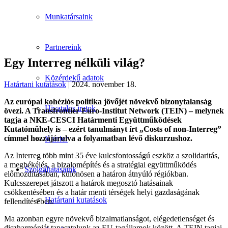
Munkatársaink
Partnereink
Egy Interreg nélküli világ?
Közérdekű adatok
Határtani kutatások
| 2024. november 18.
Az európai kohéziós politika jövőjét növekvő bizonytalanság
Hivatalos iratok
övezi. A Transfrontier Euro-Institut Network (TEIN) – melynek
tagja a NKE-CESCI Határmenti Együttműködések
Kutatóműhely is – ezért tanulmányt írt „Costs of non-Interreg”
címmel hozzájárulva a folyamatban lévő diskurzushoz.
Karrier
Az Interreg több mint 35 éve kulcsfontosságú eszköz a szolidaritás,
a megbékélés, a bizalomépítés és a stratégiai együttműködés
Szolgáltatásaink
előmozdításában, különösen a határon átnyúló régiókban.
Kulcsszerepet játszott a határok megosztó hatásainak
csökkentésében és a határ menti térségek helyi gazdaságának
Határtani kutatások
fellendítésében.
Ma azonban egyre növekvő bizalmatlanságot, elégedetlenséget és
diszharmóniát tapasztalunk az EU-tagállamok között. A TEIN tagjai