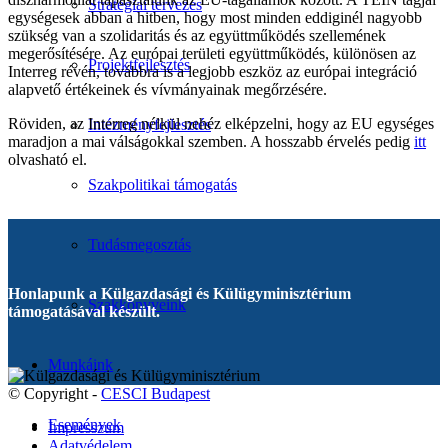
Stratégiai tervezés
egységesek abban a hitben, hogy most minden eddiginél nagyobb
szükség van a szolidaritás és az együttműködés szellemének
megerősítésére. Az európai területi együttműködés, különösen az
Projektfejlesztés
Interreg révén, továbbra is a legjobb eszköz az európai integráció
alapvető értékeinek és vívmányainak megőrzésére.
Röviden, az Interreg nélkül nehéz elképzelni, hogy az EU egységes
Intézményfejlesztés
maradjon a mai válságokkal szemben. A hosszabb érvelés pedig
itt
olvasható el.
Szakpolitikai támogatás
Tudásmegosztás
Honlapunk a Külgazdasági és Külügyminisztérium
Szakkönyveink
támogatásával készült.
Munkáink
© Copyright -
CESCI Budapest
Események
Impresszum
Adatvédelem