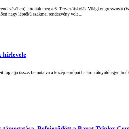
rendezésében) tartották meg a 6. Tervezőiskolák Világkongresszusát 
edően nagy léptékű szakmai rendezvény volt ...
 hírlevele
it foglalja össze, bemutatva a közép-európai határon átnyúló együttműkö
 támogatása. Befejeződött a Banat Triplex Con