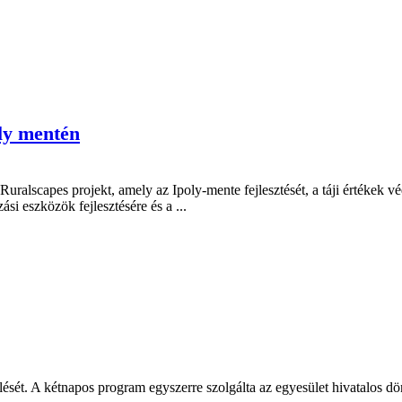
oly mentén
apes projekt, amely az Ipoly-mente fejlesztését, a táji értékek véde
si eszközök fejlesztésére és a ...
ét. A kétnapos program egyszerre szolgálta az egyesület hivatalos dön