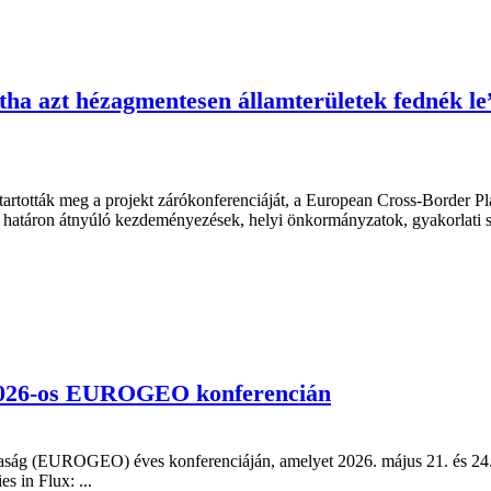
ntha azt hézagmentesen államterületek fednék 
artották meg a projekt zárókonferenciáját, a European Cross-Border P
, határon átnyúló kezdeményezések, helyi önkormányzatok, gyakorlati s
a 2026-os EUROGEO konferencián
saság (EUROGEO) éves konferenciáján, amelyet 2026. május 21. és 24. 
 in Flux: ...