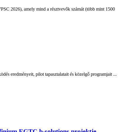
(WPSC 2026), amely mind a résztvevők számát (több mint 1500
dés eredményeit, pilot tapasztalatait és közelgő programjait ...
finium EGTC b-solutions projektje