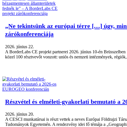
„Ne tekintsünk az európai térre […] úgy, mi
zárókonferenciája
2026. június 22.
A BorderLabs CE projekt partnerei 2026. június 10-én Brüsszelben t
közel 100 résztvevőt vonzott: uniós és nemzeti intézmények, régiók
Részvétel és elméleti-gyakorlati bemutató 
2026. június 20.
A CESCI munkatársai is részt vettek a neves Európai Földrajzi Tár
Tudományok Egyetemén. A rendezvény idei fő témája a „Geographies