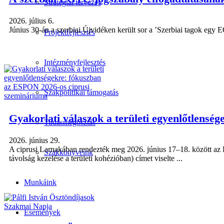
Stratégiai tervezés
2026. július 6.
Június 30-án a szerbiai Újvidéken került sor a ’Szerbiai tagok egy 
Projektfejlesztés
Intézményfejlesztés
Szakpolitikai támogatás
Gyakorlati válaszok a területi egyenlőtlens
Tudásmegosztás
2026. június 29.
A ciprusi Larnakában rendezték meg 2026. június 17–18. között az 
Szakkönyveink
távolság kezelése a területi kohézióban) címet viselte ...
Munkáink
Események