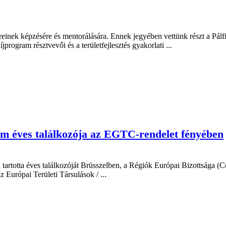
nek képzésére és mentorálására. Ennek jegyében vettünk részt a Pálfi 
program résztvevői és a területfejlesztés gyakorlati ...
rm éves találkozója az EGTC-rendelet fényében
rtotta éves találkozóját Brüsszelben, a Régiók Európai Bizottsága (Co
 Európai Területi Társulások / ...