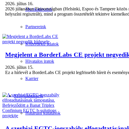
2026. július 16.
2026 júliusában Finnországban (Helsinki, Espoo és Tampere közös 
Munkatársaink
helyszíni regisztrált), mind a program összetételét tekintve kiemelk
Partnereink
Közérdekű adatok
Megjelent a BorderLabs CE projekt negyedik
Hivatalos iratok
2026. július 15.
Ez a hírlevél a BorderLabs CE projekt legfrissebb híreit és eseménye
Karrier
Szolgáltatásaink
Határtani kutatások
A szerbiai EGTC-jogszabály elfogadtatásának