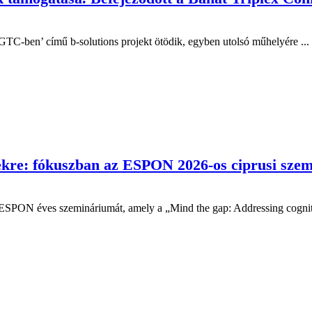
EGTC-ben’ című b-solutions projekt ötödik, egyben utolsó műhelyére ...
égekre: fókuszban az ESPON 2026-os ciprusi sze
ESPON éves szemináriumát, amely a „Mind the gap: Addressing cognitive