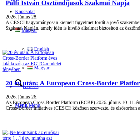
Pálfi István Ösztöndíjasok Szakmai Napja
Kapcsolat
2026. június 28.
A CESCI hagyományosan kiemelt figyelmet fordít a jövő szakemberei
Szakmai Napján, amely idén is kiváló alkalmat biztosított az ösztöndíj
Magyar
English
Magyar
20 év után: A European Cross-Border Platfo
Keresés
2026. június 26.
Az European Cross-Border Platform (ECBP) 2026. június 10–11-én ta
Menu
Menu
Cross-Border Initiatives (CESCI) közösen szervezte, és elsősorban az