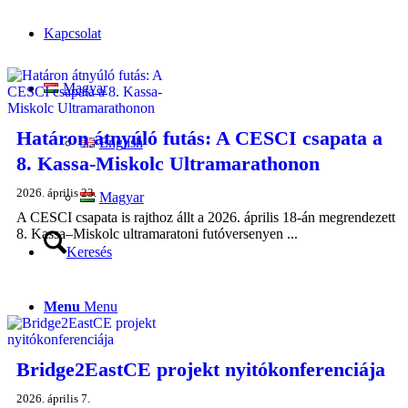
Kapcsolat
Magyar
Határon átnyúló futás: A CESCI csapata a
English
8. Kassa-Miskolc Ultramarathonon
2026. április 23.
Magyar
A CESCI csapata is rajthoz állt a 2026. április 18-án megrendezett
8. Kassa–Miskolc ultramaratoni futóversenyen ...
Keresés
Menu
Menu
Bridge2EastCE projekt nyitókonferenciája
2026. április 7.