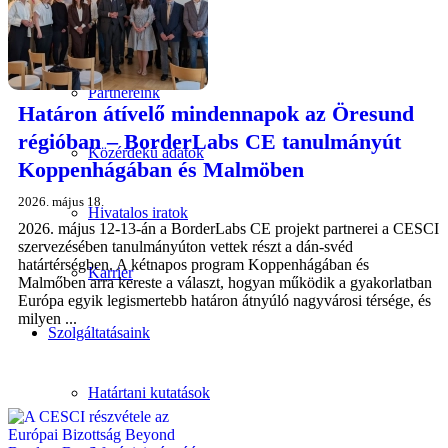
Munkatársaink
Partnereink
Határon átívelő mindennapok az Öresund
régióban – BorderLabs CE tanulmányút
Közérdekű adatok
Koppenhágában és Malmöben
2026. május 18.
Hivatalos iratok
2026. május 12-13-án a BorderLabs CE projekt partnerei a CESCI
szervezésében tanulmányúton vettek részt a dán-svéd
határtérségben. A kétnapos program Koppenhágában és
Karrier
Malmőben arra kereste a választ, hogyan működik a gyakorlatban
Európa egyik legismertebb határon átnyúló nagyvárosi térsége, és
milyen ...
Szolgáltatásaink
Határtani kutatások