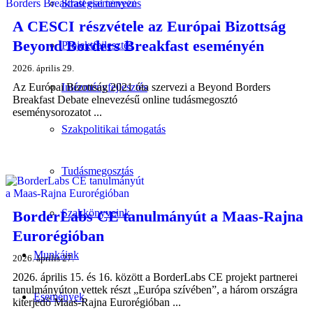
Stratégiai tervezés
A CESCI részvétele az Európai Bizottság
Beyond Borders Breakfast eseményén
Projektfejlesztés
2026. április 29.
Az Európai Bizottság 2021 óta szervezi a Beyond Borders
Intézményfejlesztés
Breakfast Debate elnevezésű online tudásmegosztó
eseménysorozatot ...
Szakpolitikai támogatás
Tudásmegosztás
Szakkönyveink
BorderLabs CE tanulmányút a Maas-Rajna
Eurorégióban
Munkáink
2026. április 27.
2026. április 15. és 16. között a BorderLabs CE projekt partnerei
tanulmányúton vettek részt „Európa szívében”, a három országra
Események
kiterjedő Maas-Rajna Eurorégióban ...