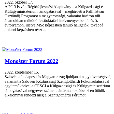
2022. október 17.
A Pálfi István Régiófejlesztési Alapítvány – a Külgazdasági és
Külügyminisztérium támogatásával – meghirdeti a Pálfi István
Ösztöndíj Programot a magyarországi, valamint határon túli
államokban működő felsőoktatási intézményekben 4. és 5.
évfolyamon, illetve MSc képzésben tanuló hallgatók, továbbá
doktori képzésben részt ...
Monošter Forum 2022
2022. szeptember 15.
Szlovénia budapesti és Magyarország ljubljanai nagykövetségével,
valamint a Szlovén Köztársaság Szentgotthárdi Főkonzulátusával
együttműködve, a CESCI a Külgazdasági és Külügyminisztérium
támogatásával négyéves szünet után 2022. október 4-én ötödik
alkalommal rendezi meg a Szentgotthárdi Fórumot ...