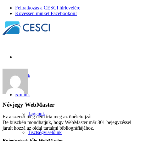
Feliratkozás a CESCI hírlevelére
Kövessen minket Facebookon!
Híreink
Rólunk
Névjegy
WebMaster
Tagjaink
Ez a szerző még nem írta meg az önéletrajzát.
De büszkén mondhatjuk, hogy
WebMaster
már 301 bejegyzéssel
járult hozzá az oldal tartalmi bibliográfiájához.
Tisztségviselőink
Bejegyzések tőle WebMaster