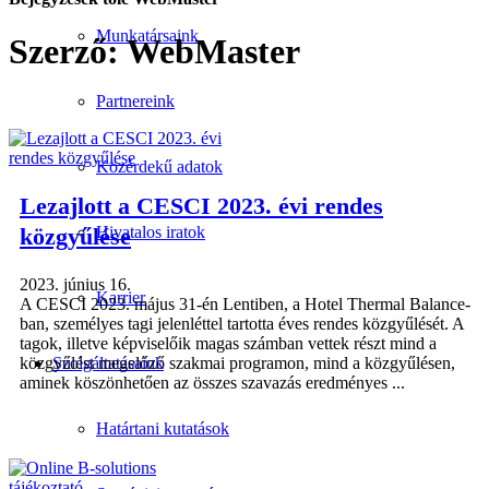
Munkatársaink
Szerző:
WebMaster
Partnereink
Közérdekű adatok
Lezajlott a CESCI 2023. évi rendes
közgyűlése
Hivatalos iratok
2023. június 16.
Karrier
A CESCI 2023. május 31-én Lentiben, a Hotel Thermal Balance-
ban, személyes tagi jelenléttel tartotta éves rendes közgyűlését. A
tagok, illetve képviselőik magas számban vettek részt mind a
Szolgáltatásaink
közgyűlést megelőző szakmai programon, mind a közgyűlésen,
aminek köszönhetően az összes szavazás eredményes ...
Határtani kutatások