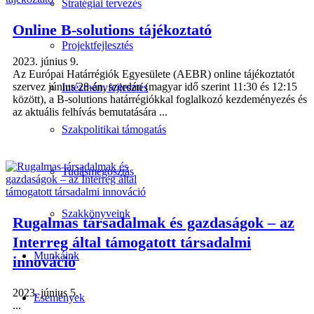
Stratégiai tervezés
Online B-solutions tájékoztató
Projektfejlesztés
2023. június 9.
Az Európai Határrégiók Egyesülete (AEBR) online tájékoztatót
szervez június 28-án, szerdán (magyar idő szerint 11:30 és 12:15
Intézményfejlesztés
között), a B-solutions határrégiókkal foglalkozó kezdeményezés és
az aktuális felhívás bemutatására ...
Szakpolitikai támogatás
Tudásmegosztás
Szakkönyveink
Rugalmas társadalmak és gazdaságok – az
Interreg által támogatott társadalmi
Munkáink
innováció
2023. június 5.
Események
...