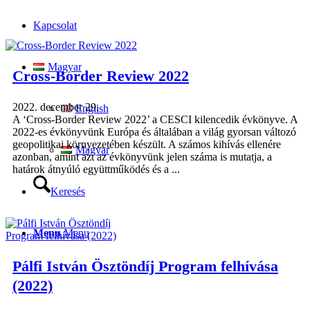
Kapcsolat
Magyar
Cross-Border Review 2022
2022. december 29.
English
A ‘Cross-Border Review 2022’ a CESCI kilencedik évkönyve. A
2022-es évkönyvünk Európa és általában a világ gyorsan változó
geopolitikai környezetében készült. A számos kihívás ellenére
Magyar
azonban, amint azt az évkönyvünk jelen száma is mutatja, a
határok átnyúló együttműködés és a ...
Keresés
Menu
Menu
Pálfi István Ösztöndíj Program felhívása
(2022)