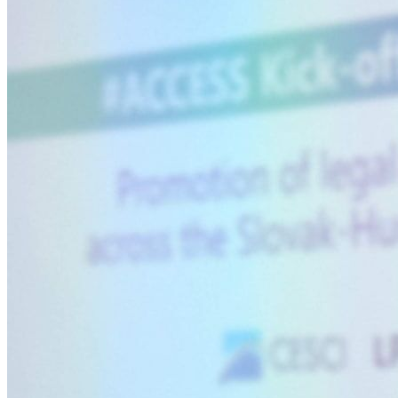
Stratégiai tervezés
Projektfejlesztés
Intézményfejlesztés
Szakpolitikai támogatás
Tudásmegosztás
Szakkönyveink
Munkáink
Események