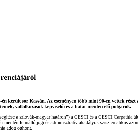
renciájáról
n került sor Kassán. Az eseményen több mint 90-en vettek részt a 
emek, vállalkozások képviselői és a határ mentén élő polgárok.
ősegítése a szlovák-magyar határon”) a CESCI és a CESCI Carpathia
tár mentén fennálló jogi és adminisztratív akadályok szisztematikus azo
ia adott otthont.