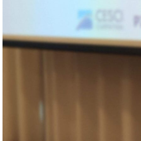
Kapcsolat
Magyar
English
Magyar
Keresés
Menu
Menu