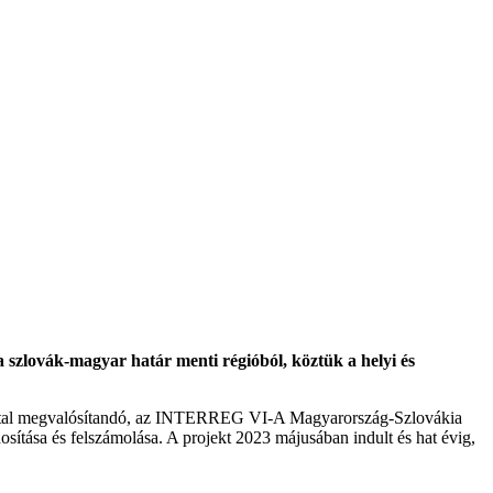
szlovák-magyar határ menti régióból, köztük a helyi és
 által megvalósítandó, az INTERREG VI-A Magyarország-Szlovákia
nosítása és felszámolása. A projekt 2023 májusában indult és hat évig,