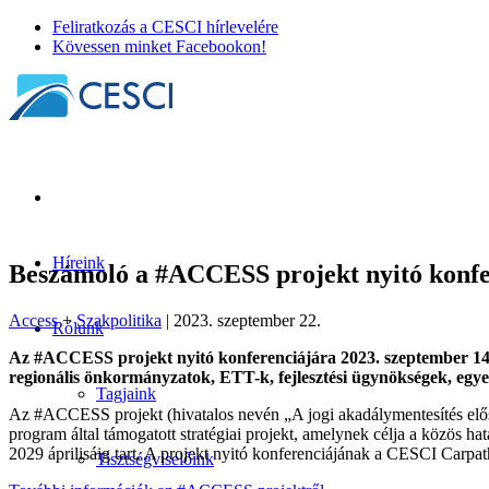
Feliratkozás a CESCI hírlevelére
Kövessen minket Facebookon!
Híreink
Beszámoló a #ACCESS projekt nyitó konfe
Access
+
Szakpolitika
| 2023. szeptember 22.
Rólunk
Az #ACCESS projekt nyitó konferenciájára 2023. szeptember 14-é
regionális önkormányzatok, ETT-k, fejlesztési ügynökségek, egyet
Tagjaink
Az #ACCESS projekt (hivatalos nevén „A jogi akadálymentesítés el
program által támogatott stratégiai projekt, amelynek célja a közös ha
2029 áprilisáig tart. A projekt nyitó konferenciájának a CESCI Carpath
Tisztségviselőink