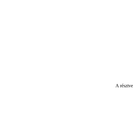
A résztv