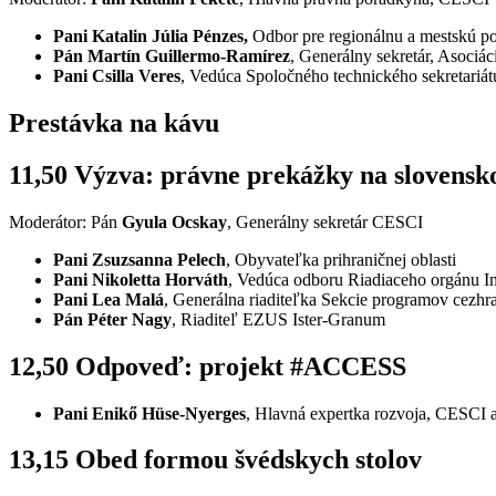
Pani Katalin Júlia Pénzes,
Odbor pre regionálnu a mestskú 
Pán Martín Guillermo-Ramírez
, Generálny sekretár, Asoci
Pani Csilla Veres
, Vedúca Spoločného technického sekretariá
Prestávka na kávu
11,50 Výzva: právne prekážky na slovensko
Moderátor: Pán
Gyula Ocskay
, Generálny sekretár CESCI
Pani Zsuzsanna Pelech
, Obyvateľka prihraničnej oblasti
Pani Nikoletta Horváth
, Vedúca odboru Riadiaceho orgánu I
Pani Lea Ma
l
á
, Generálna riaditeľka Sekcie programov cezhran
Pán Péter Nagy
, Riaditeľ EZUS Ister-Granum
12,50 Odpoveď: projekt #ACCESS
Pani Enikő Hüse-Nyerges
, Hlavná expertka rozvoja, CESCI 
13,15 Obed formou švédskych stolov