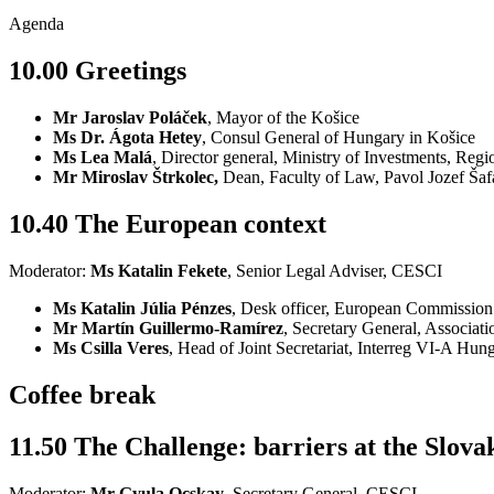
Agenda
10.00 Greetings
Mr Jaroslav Poláček
, Mayor of the Košice
Ms Dr. Ágota Hetey
, Consul General of Hungary in Košice
Ms Lea Malá
, Director general, Ministry of Investments, Re
Mr Miroslav Štrkolec,
Dean, Faculty of Law, Pavol Jozef Šaf
10.40 The European context
Moderator:
Ms Katalin Fekete
, Senior Legal Adviser, CESCI
Ms Katalin Júlia Pénzes
, Desk officer, European Commissio
Mr Martín Guillermo-Ramírez
, Secretary General, Associa
Ms Csilla Veres
, Head of Joint Secretariat, Interreg VI-A H
Coffee break
11.50 The Challenge: barriers at the Slov
Moderator:
Mr Gyula Ocskay
, Secretary General, CESCI