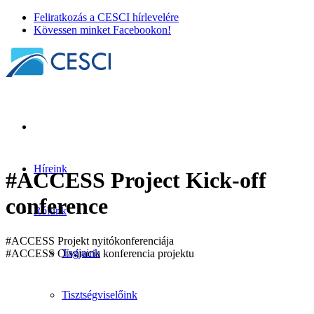
Feliratkozás a CESCI hírlevelére
Kövessen minket Facebookon!
Híreink
#ACCESS Project Kick-off
conference
Rólunk
#ACCESS Projekt nyitókonferenciája
Tagjaink
#ACCESS Otváracia konferencia projektu
Tisztségviselőink