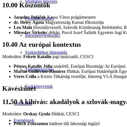
Stratégiai tervezés
10.00 Köszöntők
Jaroslav Poláček
Kassa Város polgármestere
Projektfejlesztés
dr. Hetey Ágota
Magyarország Kassai főkonzulja
Lea Malá
főosztályvezető, Szlovák Köztársaság Befektetési, Ré
Miroslav Štrkolec
dékán, Pavol Jozef Šafárik Egyetem Jogi K
Intézményfejlesztés
10.40 Az európai kontextus
Szakpolitikai támogatás
Moderátor:
Fekete Katalin
jogi tanácsadó, CESCI
Pénzes Katalin Júlia
szakértő, Európai Bizottság:
Az Európai 
Tudásmegosztás
Martín Guillermo-Ramírez
főtitkár, Európai Határrégiók Eg
Veres Csilla
a Közös Titkárság vezetője, Interreg VI-A Hunga
Szakkönyveink
Kávészünet
11.50 A kihívás: akadályok a szlovák-magy
Munkáink
Moderátor:
Ocskay Gyula
főtitkár, CESCI
Események
Pelech Zsuzsanna
határon túli lakossági ingázó