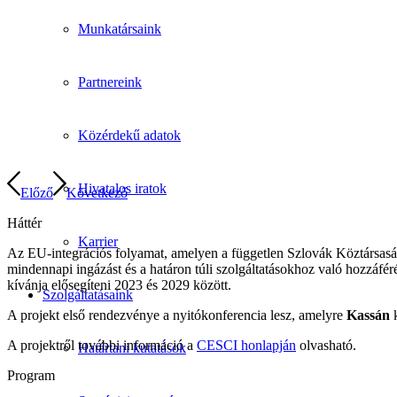
Munkatársaink
Partnereink
Közérdekű adatok
Hivatalos iratok
Előző
Következő
Háttér
Karrier
Az EU-integrációs folyamat, amelyen a független Szlovák Köztársaság é
mindennapi ingázást és a határon túli szolgáltatásokhoz való hozzáfé
kívánja elősegíteni 2023 és 2029 között.
Szolgáltatásaink
A projekt első rendezvénye a nyitókonferencia lesz, amelyre
Kassán
A projektről további információ a
CESCI honlapján
olvasható.
Határtani kutatások
Program