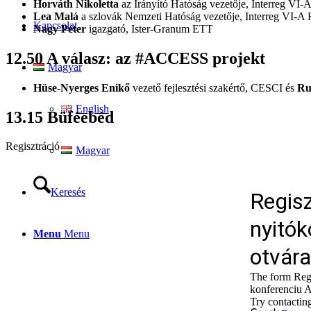
Horváth Nikoletta
az Irányító Hatóság vezetője, Interreg VI
Lea Ma
lá
a szlovák Nemzeti Hatóság vezetője, Interreg VI-A
Kapcsolat
Nagy Péter
igazgató, Ister-Granum ETT
12.50 A válasz: az #ACCESS projekt
Magyar
Hüse-Nyerges Enikő
vezető fejlesztési szakértő, CESCI és
Ru
English
13.15 Büféebéd
Regisztráció
Magyar
Keresés
Menu
Menu