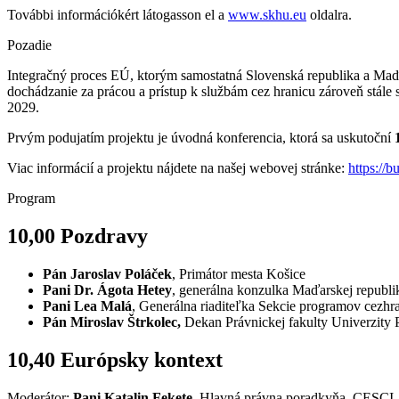
További információkért látogasson el a
www.skhu.eu
oldalra.
Pozadie
Integračný proces EÚ, ktorým samostatná Slovenská republika a Maďa
dochádzanie za prácou a prístup k službám cez hranicu zároveň stál
2029.
Prvým podujatím projektu je úvodná konferencia, ktorá sa uskutoční
Viac informácií a projektu nájdete na našej webovej stránke:
https://b
Program
10,00 Pozdravy
Pán Jaroslav Poláček
, Primátor mesta Košice
Pani Dr. Ágota Hetey
, generálna konzulka Maďarskej republi
Pani Lea Malá
, Generálna riaditeľka Sekcie programov cezhran
Pán Miroslav Štrkolec,
Dekan Právnickej fakulty Univerzity 
10,40 Európsky kontext
Moderátor:
Pani Katalin Fekete
, Hlavná právna poradkyňa, CESCI