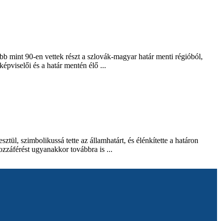
 mint 90-en vettek részt a szlovák-magyar határ menti régióból,
pviselői és a határ mentén élő ...
ül, szimbolikussá tette az államhatárt, és élénkítette a határon
ozzáférést ugyanakkor továbbra is ...