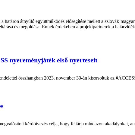
a határon átnyúló együttműködés elősegítése mellett a szlovák-magyar
eltárása és megoldása. Ennek érdekében a projektpartnerek a határvidéke
S nyereményjáték első nyerteseit
endelettel összhangban 2023. november 30-án kisorsoltuk az #ACCESS p
és
alósított kérdőívezés célja, hogy feltárja mindazon akadályokat, amel