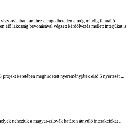
 viszonylatban, amihez elengedhetetlen a még mindig fennálló
n élő lakosság bevonásával végzett kérdőívezés mellett interjúkat is
rojekt keretében meghirdetett nyereményjáték első 5 nyertesét ...
yek nehezítik a magyar-szlovák határon átnyúló interakciókat ...