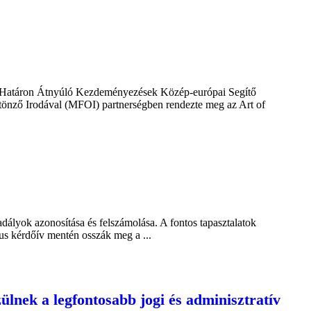
a Határon Átnyúló Kezdeményezések Közép-európai Segítő
tönző Irodával (MFOI) partnerségben rendezte meg az Art of
dályok azonosítása és felszámolása. A fontos tapasztalatok
kus kérdőív mentén osszák meg a ...
lnek a legfontosabb jogi és adminisztratív