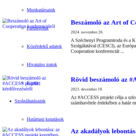
Munkatársaink
Beszámoló az Art of C
Partnereink
2024. november 26.
A Széchenyi Programiroda és a K
Szolgálatával (CESCI), az Európa
Közérdekű adatok
Cooperation konferenciát ...
Hivatalos iratok
Rövid beszámoló az #
Karrier
2023. december 19.
Az #ACCESS projekt célja a szlová
Szolgáltatásaink
számbavétele érdekében a határ me
Határtani kutatások
Az akadályok lebontás