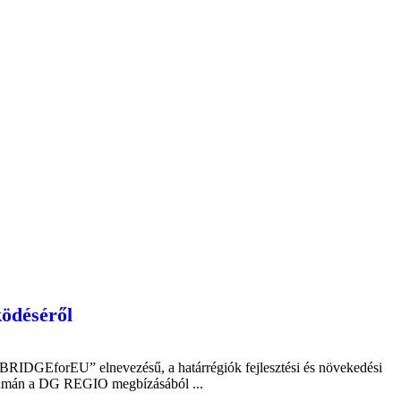
ödéséről
 „BRIDGEforEU” elnevezésű, a határrégiók fejlesztési és növekedési
olyamán a DG REGIO megbízásából ...