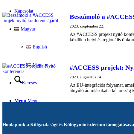
Kapcsolat
Beszámoló a #ACCESS 
2023. szeptember 22.
Magyar
Az #ACCESS projekt nyitó konfere
köztük a helyi és regionális önko
English
Magyar
#ACCESS projekt: Nyi
2023. augusztus 14.
Keresés
Az EU-integrációs folyamat, amely
átnyúló áramlásokat a két ország k
Menu
Menu
Honlapunk a Külgazdasági és Külügyminisztérium támogatásával