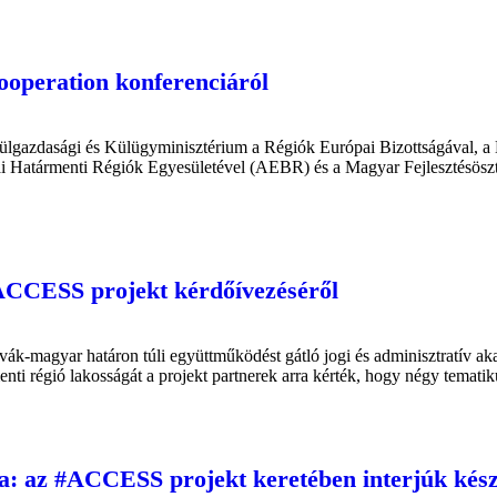
ooperation konferenciáról
ülgazdasági és Külügyminisztérium a Régiók Európai Bizottságával, 
i Határmenti Régiók Egyesületével (AEBR) és a Magyar Fejlesztésösz
ACCESS projekt kérdőívezéséről
k-magyar határon túli együttműködést gátló jogi és adminisztratív aka
nti régió lakosságát a projekt partnerek arra kérték, hogy négy temati
a: az #ACCESS projekt keretében interjúk készü