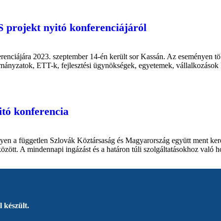
projekt nyitó konferenciájáról
nciájára 2023. szeptember 14-én került sor Kassán. Az eseményen több
rmányzatok, ETT-k, fejlesztési ügynökségek, egyetemek, vállalkozások ké
tó konferencia
en a független Szlovák Köztársaság és Magyarország együtt ment kereszt
özött. A mindennapi ingázást és a határon túli szolgáltatásokhoz való h
 készült.