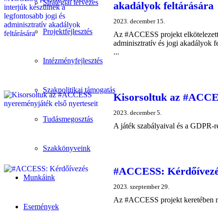
Stratégiai tervezés
akadályok feltárására
2023. december 15.
Projektfejlesztés
Az #ACCESS projekt elkötelezett 
adminisztratív és jogi akadályok f
...
Intézményfejlesztés
Szakpolitikai támogatás
Kisorsoltuk az #ACCES
2023. december 5.
Tudásmegosztás
A játék szabályaival és a GDPR-r
Szakkönyveink
#ACCESS: Kérdőívez
Munkáink
2023. szeptember 29.
Az #ACCESS projekt keretében megv
Események