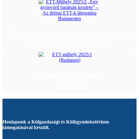
ETT-Műhely 2025/2 „Egy gyönyörű barátság kezdete” – Az
ibériai ETT-k látogatása Budapesten
ETT-műhely 2025/1 (Budapest)
2025. április 9.
Honlapunk a Külgazdasági és Külügyminisztérium
támogatásával készült.