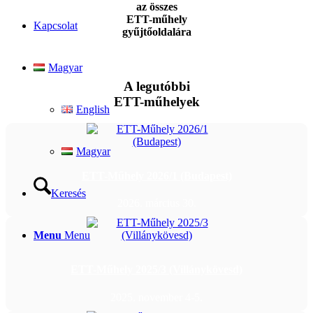
az összes
ETT-műhely
Kapcsolat
gyűjtőoldalára
Magyar
A legutóbbi
ETT-műhelyek
English
Magyar
ETT-Műhely 2026/1 (Budapest)
Keresés
2026. március 30.
Menu
Menu
ETT-Műhely 2025/3 (Villánykövesd)
2025. november 4-5.