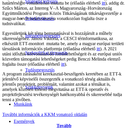
Stratégiai tervezés
határtérségre vonatkozóan mutatta be (előadás elérhető
itt
), addig dr.
Szűcs Márton, az Interreg V–A Magyarország–Horvátország
Együttműködési Program Közös Titkárságának titkárságvezetője a
magyar-horvát határszakaszra vonatkozóan foglalta ösze a
Projektfejlesztés
tudnivalókat.
Egyesületünk két téma bemutatásával is hozzájárult a műhely
Intézményfejlesztés
sikerességéhez. Jánosi Viktória, a CESCI térinformatikusa, az
elkészült ETT-monitort mutatta be, amely a magyar európai területi
társulások információs platformja (előadása elérhető
itt
). A 2021
Szakpolitikai támogatás
utáni időszak körvonalazódó forráslehetőségeit és az európai uniós
közvetlen támogatási lehetőségeket pedig Benczi Melinda elemző
foglalta össze (előadása elérhető
itt
).
Tudásmegosztás
A program zárásaként kerekasztal-beszélgetés keretében az ETT-k
jelenlévő képviselői összegezték a vonatkozó térség aktuális és
jelentős projektjeit, problémáit, valamint azokat a témákat is,
Szakkönyveink
amelyek közösen történő megvitatása az ETT-k operatív és
projektfejlesztési tevékenységét hatékonyabbá és sikeresebbé tudja
tenni a jövőben.
Munkáink
További információk a KKM vonatozó oldalán
Események
Tovább