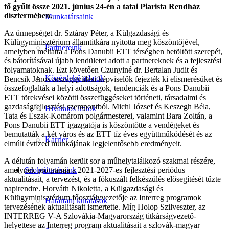
fő gyűlt össze 2021. június 24-én a tatai Piarista Rendház
dísztermében.
Munkatársaink
Az ünnepséget dr. Sztáray Péter, a Külgazdasági és
Külügyminisztérium államtitkára nyitotta meg köszöntőjével,
Partnereink
amelyben méltatta a Pons Danubii ETT térségben betöltött szerepét,
és bátorításával újabb lendületet adott a partnereknek és a fejlesztési
folyamatoknak. Ezt követően Czunyiné dr. Bertalan Judit és
Közérdekű adatok
Bencsik János országgyűlési képviselők fejezték ki elismerésüket és
összefoglalták a helyi adottságok, tendenciák és a Pons Danubii
ETT törekvései közötti összefüggéseket történeti, társadalmi és
gazdaságfejlesztési szempontból. Michl József és Keszegh Béla,
Hivatalos iratok
Tata és Észak-Komárom polgármesterei, valamint Bara Zoltán, a
Pons Danubii ETT igazgatója is köszöntötte a vendégeket és
bemutatták a két város és az ETT tíz éves együttműködését és az
Karrier
elmúlt évtized munkájának legjelentősebb eredményeit.
A délután folyamán került sor a műhelytalálkozó szakmai részére,
amelynek programja a 2021-2027-es fejlesztési periódus
Szolgáltatásaink
aktualitásait, a tervezést, és a fókuszált felkészülés elősegítését tűzte
napirendre. Horváth Nikoletta, a Külgazdasági és
Külügyminisztérium főosztályvezetője az Interreg programok
Határtani kutatások
tervezésének aktualitásait ismertette. Míg Holop Szilveszter, az
INTERREG V-A Szlovákia-Magyarország titkárságvezető-
helyettese az Interreg program aktualitásait a szlovák-magyar