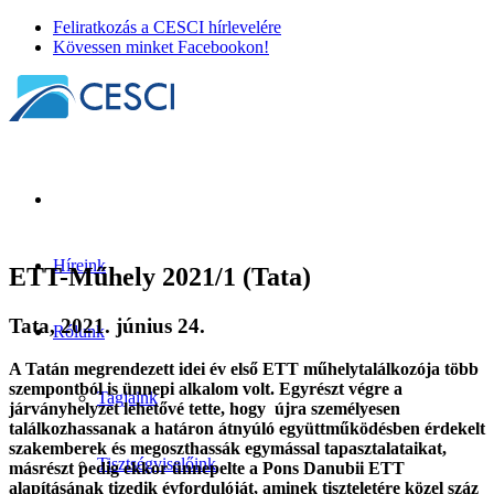
Feliratkozás a CESCI hírlevelére
Kövessen minket Facebookon!
Híreink
ETT-Műhely 2021/1 (Tata)
Tata, 2021. június 24.
Rólunk
A Tatán megrendezett idei év első ETT műhelytalálkozója több
szempontból is ünnepi alkalom volt. Egyrészt végre a
Tagjaink
járványhelyzet lehetővé tette, hogy újra személyesen
találkozhassanak a határon átnyúló együttműködésben érdekelt
szakemberek és megoszthassák egymással tapasztalataikat,
Tisztségviselőink
másrészt pedig ekkor ünnepelte a Pons Danubii ETT
alapításának tizedik évfordulóját, aminek tiszteletére közel száz