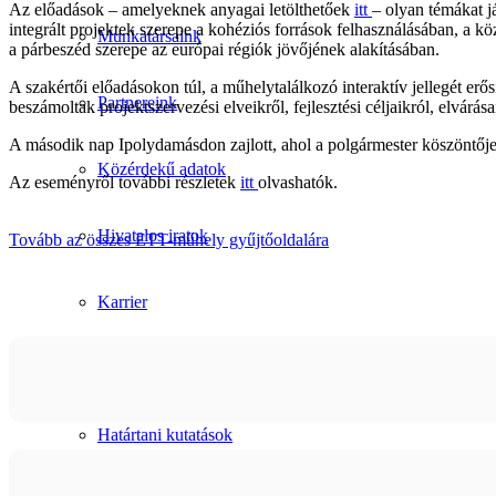
Az előadások – amelyeknek anyagai letölthetőek
itt
– olyan témákat j
integrált projektek szerepe a kohéziós források felhasználásában, a 
Munkatársaink
a párbeszéd szerepe az európai régiók jövőjének alakításában.
A szakértői előadásokon túl, a műhelytalálkozó interaktív jellegét er
Partnereink
beszámoltak projektszervezési elveikről, fejlesztési céljaikról, elvárás
A második nap Ipolydamásdon zajlott, ahol a polgármester köszöntője u
Közérdekű adatok
Az eseményről további részletek
itt
olvashatók.
Hivatalos iratok
Tovább az összes ETT-műhely gyűjtőoldalára
Karrier
Szolgáltatásaink
Határtani kutatások