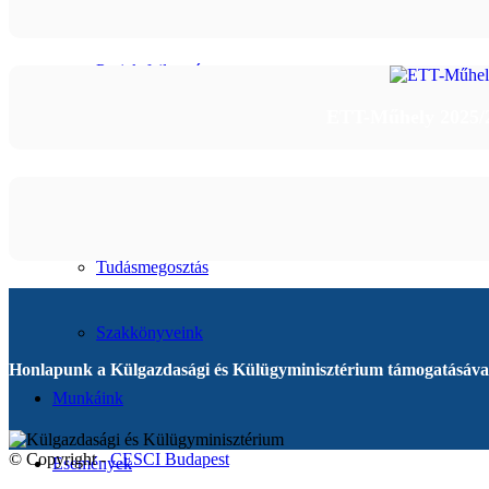
Stratégiai tervezés
Projektfejlesztés
ETT-Műhely 2025/2 
Intézményfejlesztés
Szakpolitikai támogatás
Tudásmegosztás
Szakkönyveink
Honlapunk a Külgazdasági és Külügyminisztérium támogatásával
Munkáink
© Copyright -
CESCI Budapest
Események