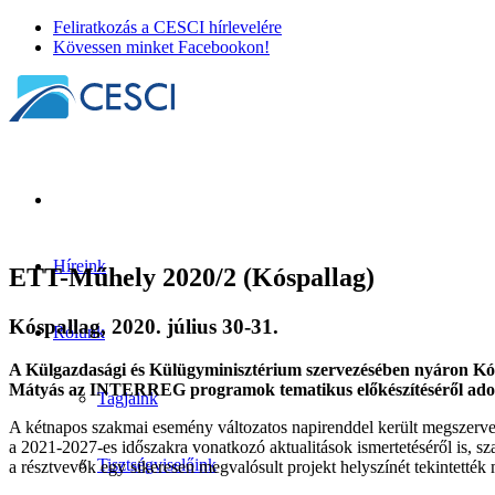
Feliratkozás a CESCI hírlevelére
Kövessen minket Facebookon!
Híreink
ETT-Műhely 2020/2 (Kóspallag)
Kóspallag, 2020. július 30-31.
Rólunk
A Külgazdasági és Külügyminisztérium szervezésében nyáron Kósp
Mátyás az INTERREG programok tematikus előkészítéséről adot
Tagjaink
A kétnapos szakmai esemény változatos napirenddel került megszervez
a 2021-2027-es időszakra vonatkozó aktualitások ismertetéséről is, s
Tisztségviselőink
a résztvevők egy sikeresen megvalósult projekt helyszínét tekintették