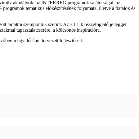
inisztratív akadályok, az INTERREG programok sajátosságai, az
 programok tematikus előkészítésének folyamata, illetve a fiatalok és
zott tartalmi szempontok szerint. Az ETT-k összefoglaló jelleggel
 szakmai tapasztalatcserére, a kölcsönös inspirációra.
őben megvalósítani tervezett fejlesztéseit.