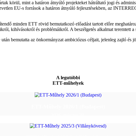
ártak körül, mint a határon átnyúló projekteket hátráltató jogi és adm
közvetlen EU-s források a határon átnyúló fejlesztésekben, az INTERREG
ősítendő minden ETT rövid bemutatkozó előadást tartott előre meghatáro
aikról, kihívásokról és problémáikról. A beszélgetés alkalmat teremtett a
tán bemutatta az önkormányzat ambiciózus céljait, jelenleg zajló és jöv
A legutóbbi
ETT-műhelyek
ETT-Műhely 2026/1 (Budapest)
2026. március 30.