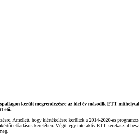
allagon került megrendezésre az idei év második ETT műhelytalál
t elő.
ésre. Amellett, hogy kiértékelésre kerültek a 2014-2020-as programoz
zakértői előadások keretében. Végül egy interaktív ETT kerekasztal bes
 meg.