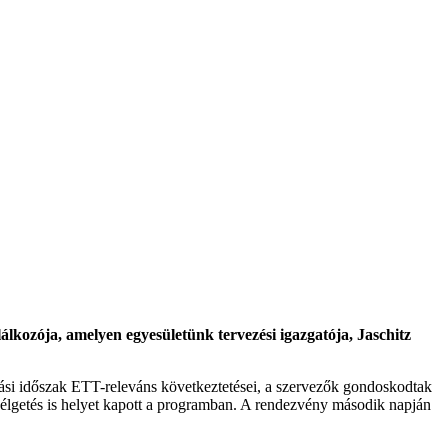
kozója, amelyen egyesületünk tervezési igazgatója, Jaschitz
ási időszak ETT-releváns következtetései, a szervezők gondoskodtak
zélgetés is helyet kapott a programban. A rendezvény második napján