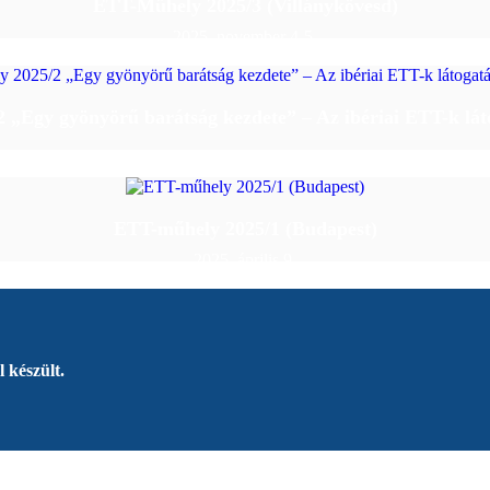
ETT-Műhely 2025/3 (Villánykövesd)
2025. november 4-5.
„Egy gyönyörű barátság kezdete” – Az ibériai ETT-k lá
ETT-műhely 2025/1 (Budapest)
2025. április 9.
 készült.