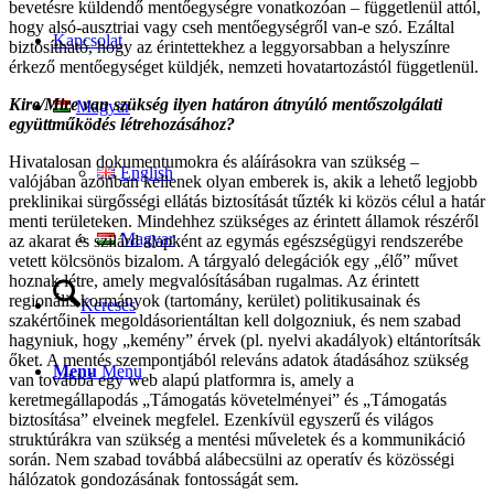
bevetésre küldendő mentőegységre vonatkozóan – függetlenül attól,
hogy alsó-ausztriai vagy cseh mentőegységről van-e szó. Ezáltal
Kapcsolat
biztosítható, hogy az érintettekhez a leggyorsabban a helyszínre
érkező mentőegységet küldjék, nemzeti hovatartozástól függetlenül.
Kire/Mire van szükség ilyen határon átnyúló mentőszolgálati
Magyar
együttműködés létrehozásához?
Hivatalosan dokumentumokra és aláírásokra van szükség –
English
valójában azonban kellenek olyan emberek is, akik a lehető legjobb
preklinikai sürgősségi ellátás biztosítását tűzték ki közös célul a határ
menti területeken. Mindehhez szükséges az érintett államok részéről
Magyar
az akarat és szilárd alapként az egymás egészségügyi rendszerébe
vetett kölcsönös bizalom. A tárgyaló delegációk egy „élő” művet
hoznak létre, amely megvalósításában rugalmas. Az érintett
regionális kormányok (tartomány, kerület) politikusainak és
Keresés
szakértőinek megoldásorientáltan kell dolgozniuk, és nem szabad
hagyniuk, hogy „kemény” érvek (pl. nyelvi akadályok) eltántorítsák
őket. A mentés szempontjából releváns adatok átadásához szükség
Menu
Menu
van továbbá egy web alapú platformra is, amely a
keretmegállapodás „Támogatás követelményei” és „Támogatás
biztosítása” elveinek megfelel. Ezenkívül egyszerű és világos
struktúrákra van szükség a mentési műveletek és a kommunikáció
során. Nem szabad továbbá alábecsülni az operatív és közösségi
hálózatok gondozásának fontosságát sem.