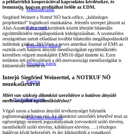
a példaértékű kooperációval kapcsolatos kérdésekre, és
bemutatja, hogyan profitálhat belőle az EDM.
Munkatársaink
Siegfried Weinert a Notruf NÖ back-office, „különleges
projektekkel” foglalkozó munkatársa. Jelentős szerepet játszott az
Partnereink
Alsó-Ausztria és a cseh kerületek között létrejött bilaterális
együttműködési megállapodások kidolgozásában. A szomszédos
országokban tartott előadásai további bilaterális megállapodásokról
indítottak vitákat. 2017-ben a neves amerikai Journal of EMS az
Közérdekű adatok
osztrák-cseh határon átnyúló mentőszolgálati együttműködés
keretében végzett munkájáért EMS10 díjjal tüntette ki. Ezen
területen tett erőfeszítéseit a dél-morvaországi mentőszolgálat is
Hivatalos iratok
kitüntetéssel ismerte el.
Interjú Siegfried Weinerttel, a NOTRUF NÖ
Karrier
munkatársával
Miért van szükség államközi szerződésre a határon átnyúló
Szolgáltatásaink
mentőszolgálati együttműködéshez?
Végső soron a határon átnyúló tevékenységet folytatók
jogbiztonságáról van szó. Az államközi szerződés lehetővé teszi az
Határtani kutatások
egészségügy nemzeti jogszabályainak (orvosokról szóló törvény,
mentősökről szóló törvény, kábítószer-törvény, …) részleges
hatályon kívül helyezését, és így kiküszöböli a vonatkozó