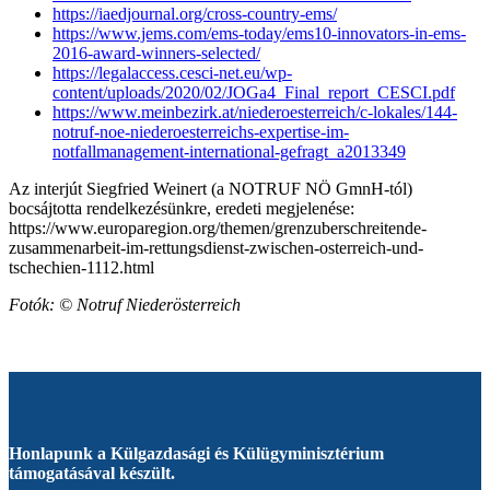
https://iaedjournal.org/cross-country-ems/
https://www.jems.com/ems-today/ems10-innovators-in-ems-
2016-award-winners-selected/
https://legalaccess.cesci-net.eu/wp-
content/uploads/2020/02/JOGa4_Final_report_CESCI.pdf
https://www.meinbezirk.at/niederoesterreich/c-lokales/144-
notruf-noe-niederoesterreichs-expertise-im-
notfallmanagement-international-gefragt_a2013349
Az interjút Siegfried Weinert (a NOTRUF NÖ GmnH-tól)
bocsájtotta rendelkezésünkre, eredeti megjelenése:
https://www.europaregion.org/themen/grenzuberschreitende-
zusammenarbeit-im-rettungsdienst-zwischen-osterreich-und-
tschechien-1112.html
Fotók: © Notruf Niederösterreich
Honlapunk a Külgazdasági és Külügyminisztérium
támogatásával készült.