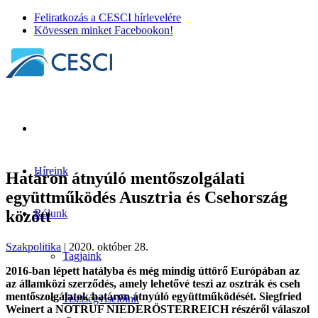
Feliratkozás a CESCI hírlevelére
Kövessen minket Facebookon!
Híreink
Határon átnyúló mentőszolgálati
együttműködés Ausztria és Csehország
között
Rólunk
Szakpolitika
| 2020. október 28.
Tagjaink
2016-ban lépett hatályba és még mindig úttörő Európában az
az államközi szerződés, amely lehetővé teszi az osztrák és cseh
mentőszolgálatok határon átnyúló együttműködését. Siegfried
Tisztségviselőink
Weinert a NOTRUF NIEDERÖSTERREICH részéről válaszol