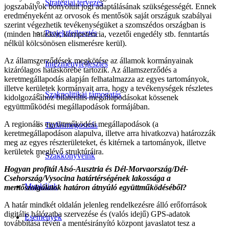
Stratégiai tervezés
jogszabályok bonyolult jogi adaptálásának szükségességét. Ennek
eredményeként az orvosok és mentősök saját országuk szabályai
szerint végezhetik tevékenységüket a szomszédos országban is
Projektfejlesztés
(minden hatáskör, kompetencia, vezetői engedély stb. fenntartás
nélkül kölcsönösen elismerésre kerül).
Az államszerződések megkötése az államok kormányainak
Intézményfejlesztés
kizárólagos hatáskörébe tartozik. Az államszerződés a
keretmegállapodás alapján felhatalmazza az egyes tartományok,
illetve kerületek kormányait arra, hogy a tevékenységek részletes
Szakpolitikai támogatás
kidolgozásához bilaterális megállapodásokat kössenek
együttműködési megállapodások formájában.
A regionális együttműködési megállapodások (a
Tudásmegosztás
keretmegállapodáson alapulva, illetve arra hivatkozva) határozzák
meg az egyes részterületeket, és kitérnek a tartományok, illetve
kerületek meglévő struktúráira.
Szakkönyveink
Hogyan profitál Alsó-Ausztria és Dél-Morvaország/Dél-
Csehország/Vysocina határtérségének lakossága a
Munkáink
mentőszolgálatok határon átnyúló együttműködéséből?
A határ mindkét oldalán jelenleg rendelkezésre álló erőforrások
digitális hálózatba szervezése és (valós idejű) GPS-adatok
Események
továbbítása révén a mentésirányító központ javaslatot tesz a