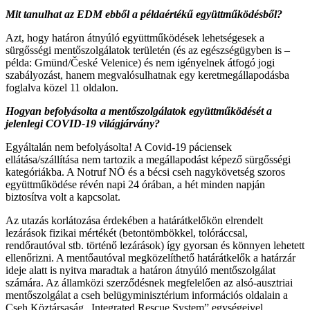
Mit tanulhat az EDM ebből a példaértékű együttműködésből?
Azt, hogy határon átnyúló együttműködések lehetségesek a
sürgősségi mentőszolgálatok területén (és az egészségügyben is –
példa: Gmünd/České Velenice) és nem igényelnek átfogó jogi
szabályozást, hanem megvalósulhatnak egy keretmegállapodásba
foglalva közel 11 oldalon.
Hogyan befolyásolta a mentőszolgálatok együttműködését a
jelenlegi COVID-19 világjárvány?
Egyáltalán nem befolyásolta! A Covid-19 páciensek
ellátása/szállítása nem tartozik a megállapodást képező sürgősségi
kategóriákba. A Notruf NÖ és a bécsi cseh nagykövetség szoros
együttműködése révén napi 24 órában, a hét minden napján
biztosítva volt a kapcsolat.
Az utazás korlátozása érdekében a határátkelőkön elrendelt
lezárások fizikai mértékét (betontömbökkel, tolóráccsal,
rendőrautóval stb. történő lezárások) így gyorsan és könnyen lehetett
ellenőrizni. A mentőautóval megközelíthető határátkelők a határzár
ideje alatt is nyitva maradtak a határon átnyúló mentőszolgálat
számára. Az államközi szerződésnek megfelelően az alsó-ausztriai
mentőszolgálat a cseh belügyminisztérium információs oldalain a
Cseh Köztársaság „Integrated Rescue System” egységeivel