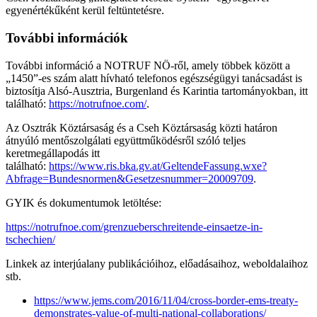
egyenértékűként kerül feltüntetésre.
További információk
További információ a NOTRUF NÖ-ről, amely többek között a
„1450”-es szám alatt hívható telefonos egészségügyi tanácsadást is
biztosítja Alsó-Ausztria, Burgenland és Karintia tartományokban, itt
található:
https://notrufnoe.com/
.
Az Osztrák Köztársaság és a Cseh Köztársaság közti határon
átnyúló mentőszolgálati együttműködésről szóló teljes
keretmegállapodás itt
található:
https://www.ris.bka.gv.at/GeltendeFassung.wxe?
Abfrage=Bundesnormen&Gesetzesnummer=20009709
.
GYIK és dokumentumok letöltése:
https://notrufnoe.com/grenzueberschreitende-einsaetze-in-
tschechien/
Linkek az interjúalany publikációihoz, előadásaihoz, weboldalaihoz
stb.
https://www.jems.com/2016/11/04/cross-border-ems-treaty-
demonstrates-value-of-multi-national-collaborations/