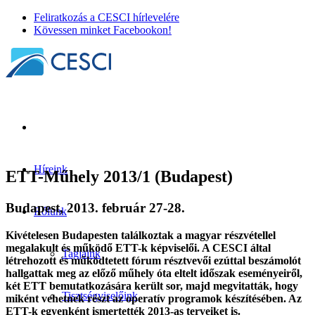
Feliratkozás a CESCI hírlevelére
Kövessen minket Facebookon!
Híreink
ETT-Műhely 2013/1 (Budapest)
Budapest, 2013. február 27-28.
Rólunk
Kivételesen Budapesten találkoztak a magyar részvétellel
megalakult és működő ETT-k képviselői. A CESCI által
Tagjaink
létrehozott és működtetett fórum résztvevői ezúttal beszámolót
hallgattak meg az előző műhely óta eltelt időszak eseményeiről,
két ETT bemutatkozására került sor, majd megvitatták, hogy
Tisztségviselőink
miként vehetnek részt az operatív programok készítésében. Az
ETT-k egyenként ismertették 2013-as terveiket is.