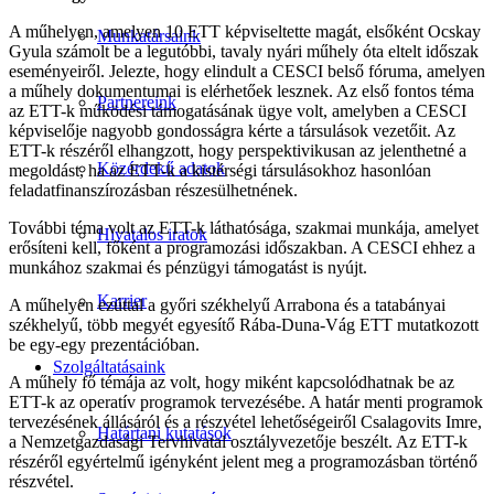
A műhelyen, amelyen 10 ETT képviseltette magát, elsőként Ocskay
Munkatársaink
Gyula számolt be a legutóbbi, tavaly nyári műhely óta eltelt időszak
eseményeiről. Jelezte, hogy elindult a CESCI belső fóruma, amelyen
a műhely dokumentumai is elérhetőek lesznek. Az első fontos téma
Partnereink
az ETT-k működési támogatásának ügye volt, amelyben a CESCI
képviselője nagyobb gondosságra kérte a társulások vezetőit. Az
ETT-k részéről elhangzott, hogy perspektivikusan az jelenthetné a
Közérdekű adatok
megoldást, ha az ETT-k a kistérségi társulásokhoz hasonlóan
feladatfinanszírozásban részesülhetnének.
További téma volt az ETT-k láthatósága, szakmai munkája, amelyet
Hivatalos iratok
erősíteni kell, főként a programozási időszakban. A CESCI ehhez a
munkához szakmai és pénzügyi támogatást is nyújt.
Karrier
A műhelyen ezúttal a győri székhelyű Arrabona és a tatabányai
székhelyű, több megyét egyesítő Rába-Duna-Vág ETT mutatkozott
be egy-egy prezentációban.
Szolgáltatásaink
A műhely fő témája az volt, hogy miként kapcsolódhatnak be az
ETT-k az operatív programok tervezésébe. A határ menti programok
tervezésének állásáról és a részvétel lehetőségeiről Csalagovits Imre,
Határtani kutatások
a Nemzetgazdasági Tervhivatal osztályvezetője beszélt. Az ETT-k
részéről egyértelmű igényként jelent meg a programozásban történő
részvétel.