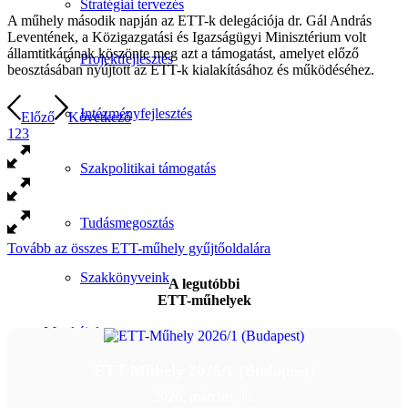
Stratégiai tervezés
A műhely második napján az ETT-k delegációja dr. Gál András
Leventének, a Közigazgatási és Igazságügyi Minisztérium volt
államtitkárának köszönte meg azt a támogatást, amelyet előző
Projektfejlesztés
beosztásában nyújtott az ETT-k kialakításához és működéséhez.
Intézményfejlesztés
Előző
Következő
1
2
3
Szakpolitikai támogatás
Tudásmegosztás
Tovább az összes ETT-műhely gyűjtőoldalára
Szakkönyveink
A legutóbbi
ETT-műhelyek
Munkáink
ETT-Műhely 2026/1 (Budapest)
Események
2026. március 30.