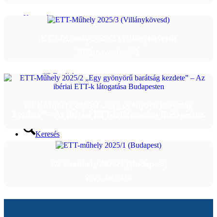
Kapcsolat
ETT-Műhely 2025/3 (Villánykövesd)
Magyar
2025. november 4-5.
English
ETT-Műhely 2025/2 „Egy gyönyörű barátság
Magyar
kezdete” – Az ibériai ETT-k látogatása Budapesten
Keresés
Menu
Menu
ETT-műhely 2025/1 (Budapest)
2025. április 9.