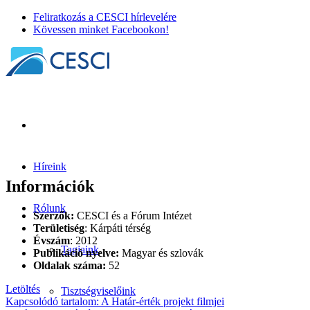
Feliratkozás a CESCI hírlevelére
Kövessen minket Facebookon!
Híreink
Információk
Rólunk
Szerzők:
CESCI és a Fórum Intézet
Területiség
: Kárpáti térség
Évszám
: 2012
Tagjaink
Publikáció nyelve:
Magyar és szlovák
Oldalak száma:
52
Letöltés
Tisztségviselőink
Kapcsolódó tartalom: A Határ-érték projekt filmjei