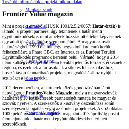
További információk a projekt mikrooldalán
Munkatársaink
Frontier Value magazin
Mint a projekt címéből (HUSK 1001/2.5.2/0057:
Határ-érték
) is
Partnereink
látható, a projekt partnerei úgy tekintenek a határ menti
együttműködésekre, mint amelyek hozzáadott értéket képviselnek
egy adott térség fejlődése szempontjából. A magyar-szlovák
Közérdekű adatok
határtérségben 1999 óta mintegy negyedmilliárd euró került
felhasználásra a Phare CBC, az Interreg és az Európai Területi
Együttműködés programok keretein belül. Várható, hogy a 2014
Hivatalos iratok
utáni költségvetési periódusban további jelentős források érkeznek a
régióba, és ezeknek a forrásoknak a sikeres felhasználásához,
hosszú távon fenntartható projektek megvalósításához nyújthat
segítséget a jelen projekt.
Karrier
2012 decemberében, a partnerek közös gondozásában látott
napvilágot a
Frontier-Value Magazin
, mely a magyar-szlovák
Szolgáltatásaink
határtérség 10 legsikeresebb partnerségét mutatja be magyar és
szlovák nyelven. A szerkesztők a kiadvány összeállítása során
személyesen látogatták végig az érintett projekteket. Az 52 oldalas
Határtani kutatások
1000 példányszámban megjelent magazint 2013 áprilisáig postai
úton eljuttattuk a határ menti együttműködésekben érintett
szereplőknek.