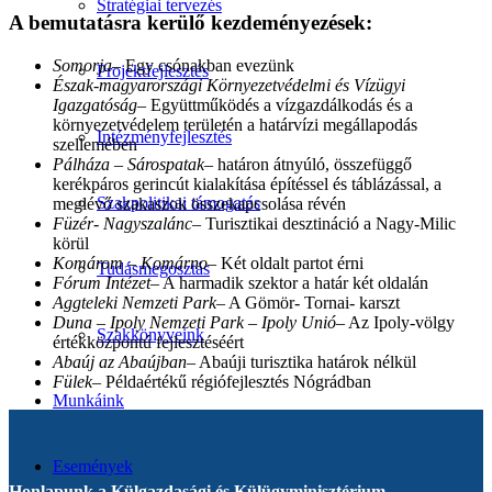
Stratégiai tervezés
A bemutatásra kerülő kezdeményezések:
Somorja
– Egy csónakban evezünk
Projektfejlesztés
Észak-magyarországi Környezetvédelmi és Vízügyi
Igazgatóság
– Együttműködés a vízgazdálkodás és a
környezetvédelem területén a határvízi megállapodás
Intézményfejlesztés
szellemében
Pálháza – Sárospatak
– határon átnyúló, összefüggő
kerékpáros gerincút kialakítása építéssel és táblázással, a
Szakpolitikai támogatás
meglévő szakaszok összekapcsolása révén
Füzér- Nagyszalánc
– Turisztikai desztináció a Nagy-Milic
körül
Komárom – Komárno
– Két oldalt partot érni
Tudásmegosztás
Fórum Intézet
– A harmadik szektor a határ két oldalán
Aggteleki Nemzeti Park
– A Gömör- Tornai- karszt
Duna – Ipoly Nemzeti Park – Ipoly Unió
– Az Ipoly-völgy
Szakkönyveink
értékközpontú fejlesztéséért
Abaúj az Abaújban
– Abaúji turisztika határok nélkül
Fülek
– Példaértékű régiófejlesztés Nógrádban
Munkáink
Események
Honlapunk a Külgazdasági és Külügyminisztérium