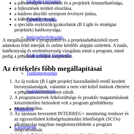
Stratégiai tervezés
a partnerségek összetétele és a projektek fenntarthatósága,
a fejlesztések területi eloszlása,
a határon átnyúló szempont érvényre jutása,
a költséghatékonyság,
Projektfejlesztés
a speciális eszközök/gyakorlatok (B Light és stratégiai
projektek) hatékonysága.
Intézményfejlesztés
A megállapítások a programból és a projektadatbázisból nyert
adatokon felül interjúk és online kérdőív alapján születtek. A hatás,
hatékonyság és eredményesség vizsgálata mind a program, mind
Szakpolitikai támogatás
pedig a projektek szintjén megtörtént.
Az értékelés főbb megállapításai
Tudásmegosztás
Az új eszköz (B Light projekt) használatából eredő kezdeti
bizonytalanságok, valamint a nem várt külső hatások ellenére
Szakkönyveink
a program eredményesen zárult.
A programszervek felkészültsége és proaktív magatartásának
köszönhetően biztosított volt a program gördülékeny
megvalósulása.
Munkáink
Az újonnan bevezetett INTERREG+ monitoring rendszer és
az egyszerűsített költségelszámolási lehetőségek (SCOs)
alkalmazása nagyban megkönnyebbítette a program
Események
megvalósítását.