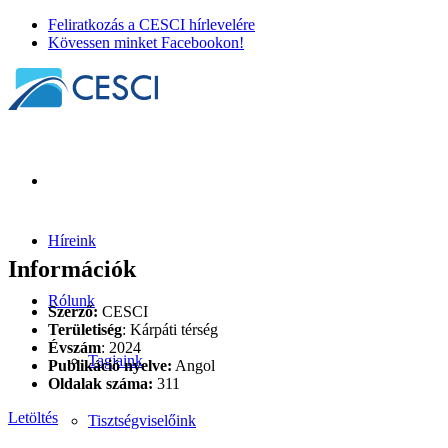
Feliratkozás a CESCI hírlevelére
Kövessen minket Facebookon!
Híreink
Információk
Rólunk
Szerző:
CESCI
Területiség
: Kárpáti térség
Évszám
: 2024
Tagjaink
Publikáció nyelve:
Angol
Oldalak száma:
311
Letöltés
Tisztségviselőink