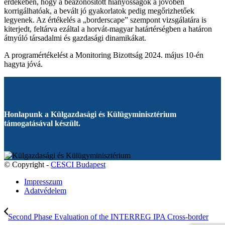
érdekében, hogy a beazonosított hiányosságok a jövőben
korrigálhatóak, a bevált jó gyakorlatok pedig megőrizhetőek
legyenek. Az értékelés a „borderscape” szempont vizsgálatára is
kiterjedt, feltárva ezáltal a horvát-magyar határtérségben a határon
átnyúló társadalmi és gazdasági dinamikákat.
A programértékelést a Monitoring Bizottság 2024. május 10-én
hagyta jóvá.
Honlapunk a Külgazdasági és Külügyminisztérium
támogatásával készült.
© Copyright -
CESCI Budapest
Impresszum
Adatvédelem
Second Phase Evaluation of the INTERREG IPA Cross-border