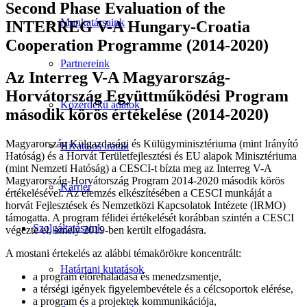
Second Phase Evaluation of the
Munkatársaink
INTERREG V-A Hungary-Croatia
Cooperation Programme (2014-2020)
Partnereink
Az Interreg V-A Magyarország-
Horvátország Együttműködési Program
Közérdekű adatok
második körös értékelése (2014-2020)
Magyarország Külgazdasági és Külügyminisztériuma (mint Irányító
Hivatalos iratok
Hatóság) és a Horvát Területfejlesztési és EU alapok Minisztériuma
(mint Nemzeti Hatóság) a CESCI-t bízta meg az Interreg V-A
Magyarország-Horvátország Program 2014-2020 második körös
Karrier
értékelésével. Az elemzés elkészítésében a CESCI munkáját a
horvát Fejlesztések és Nemzetközi Kapcsolatok Intézete (IRMO)
támogatta. A program félidei értékelését korábban szintén a CESCI
Szolgáltatásaink
végezte el, amely 2019-ben került elfogadásra.
A mostani értekelés az alábbi témakörökre koncentrált:
Határtani kutatások
a program előrehaladása és menedzsmentje,
a térségi igények figyelembevétele és a célcsoportok elérése,
a program és a projektek kommunikációja,