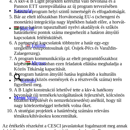
A kkv-k B Light projekten keresztül való bevonása és a
Pannon ETT szerepvállalása az új program tervezésében
Kapcsolat
fokozta a program helyi szintű ismertségét és elfogadottságát.
Bár az eltelt időszakban Horvátország EU-s (schengeni és
monetáris) integrációja nagy léptékben haladt előre, a horvát-
magyar határon tapasztalható nyelvi akadályok és szűkös
Magyar
határátkelési pontok száma megnehezíti a határon átnyúló
kapcsolatok felélénkülését.
A partnerségi kapcsolatok többnyire a határ egy-egy
English
szegletére összpontosulnak (pl. Osijek-Pécs és Varaždin-
Zalaegerszeg).
A program kommunikációja az eltelt programidőszakhoz
Magyar
képest javult, azonban ezen feladatok ellátása meghaladja a
Közös Titkárság kapacitását.
A program határon átnyúló hatása leginkább a kulturális
programok (közös események és a résztvevők száma) terén
Keresés
figyelhető meg.
A B Light konstrukció lehetővé tette a kkv-k hatékony
bevonását (új termékek/szolgáltatások fejlesztését, kölcsönös
Menu
Menu
bizalom kiépülését és nemzetköziesedést) anélkül, hogy túl
nagy kötelezettséggel terhelték volna őket.
A stratégiai projektek a határtérség számára releváns
témákra/kihívásokra koncentráltak.
Az értékelés részeként a CESCI javaslatokat fogalmazott meg annak