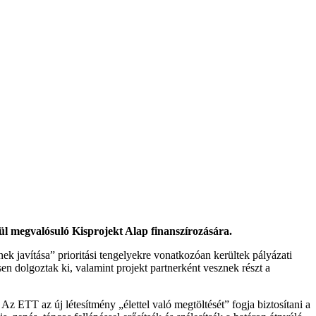
 megvalósuló Kisprojekt Alap finanszírozására.
 javítása” prioritási tengelyekre vonatkozóan kerültek pályázati
ösen dolgoztak ki, valamint projekt partnerként vesznek részt a
 Az ETT az új létesítmény „élettel való megtöltését” fogja biztosítani a