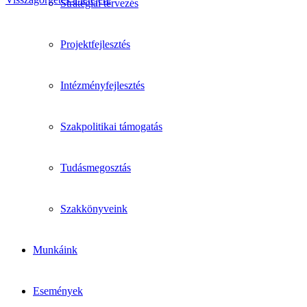
Stratégiai tervezés
Projektfejlesztés
Intézményfejlesztés
Szakpolitikai támogatás
Tudásmegosztás
Szakkönyveink
Munkáink
Események