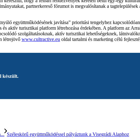
eresztül, hogy a felbári rendezvények keretén belül egy-egy kulturális,
nyutakat, partnerkereső fórumot is megvalósítanak a tagtelepülések ak
yúló együttműködésének javítása” prioritási tengelyhez kapcsolódóan ke
aktív turisztikai platform létrehozása érdekében. A platform az Arrabo
kapcsolódó szolgáltatásoknak, aktív turisztikai lehetőségeknek, látnivaló
n létrejövő
www.cultractive.eu
oldal tartalmi és marketing célú fejleszté
 készült.
...
Széleskörű együttműködéssel pályáztunk a Visegrádi Alaphoz