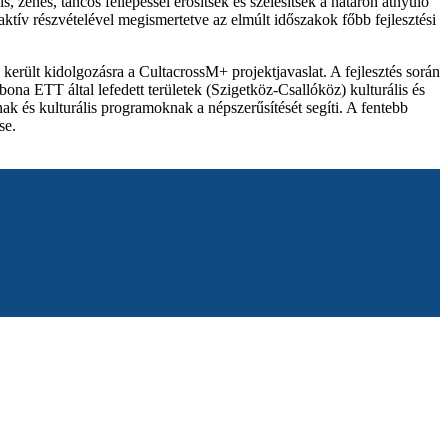
 zenés, táncos fellépéssel erősítsék és szélesítsék a határon átnyúló
tív részvételével megismertetve az elmúlt időszakok főbb fejlesztési
rült kidolgozásra a CultacrossM+ projektjavaslat. A fejlesztés során
na ETT által lefedett területek (Szigetköz-Csallóköz) kulturális és
knak és kulturális programoknak a népszerűsítését segíti. A fentebb
se.