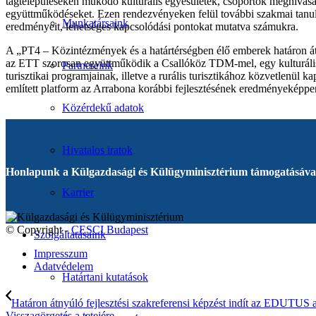
tagtelepüléseken működő kulturális egyesületek, csoportok meghívásán k
együttműködéseket. Ezen rendezvényeken felül további szakmai tanulmá
Munkatársaink
eredményeit, lehetséges kapcsolódási pontokat mutatva számukra.
A „PT4 – Közintézmények és a határtérségben élő emberek határon átn
az ETT szorosan együttműködik a Csallóköz TDM-mel, egy kulturális és 
Partnereink
turisztikai programjainak, illetve a rurális turisztikához közvetlenül 
említett platform az Arrabona korábbi fejlesztésének eredményeképpe
Közérdekű adatok
Hivatalos iratok
Honlapunk a Külgazdasági és Külügyminisztérium támogatásával
Karrier
© Copyright -
CESCI Budapest
Szolgáltatásaink
Impresszum
Adatvédelem
Határtani kutatások
Határon átnyúló fejlesztési szakreferensi képzést indít az EDUTUS a
Visszagörgetés a tetejére