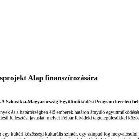
sprojekt Alap finanszírozására
V-A Szlovákia-Magyarország Együttműködési Program keretén belül
yek és a határtérségben élő emberek határon átnyúló együttműködésének
ítésű fejlesztési javaslat, melyet Felbár felvidéki tagtelepülésükkel köz
 egy kültéri közösségi kulturális színtér, egy színpad fog megvalósulni.