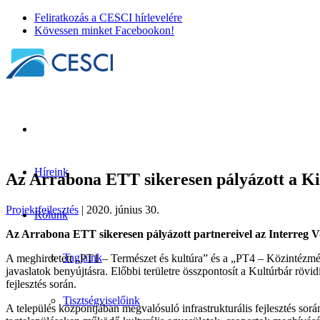
Feliratkozás a CESCI hírlevelére
Kövessen minket Facebookon!
Híreink
Az Arrabona ETT sikeresen pályázott a Ki
Projektfejlesztés
| 2020. június 30.
Rólunk
Az Arrabona ETT sikeresen pályázott partnereivel az Interreg 
Tagjaink
A meghirdetett „PT1 – Természet és kultúra” és a „PT4 – Közintézmén
javaslatok benyújtásra. Előbbi területre összpontosít a Kultúrbár rövid
fejlesztés során.
Tisztségviselőink
A település központjában megvalósuló infrastrukturális fejlesztés során