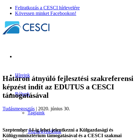
Feliratkozás a CESCI hírlevelére
Kövessen minket Facebookon!
Híreink
Határon átnyúló fejlesztési szakreferensi
képzést indít az EDUTUS a CESCI
támogatásával
Rólunk
Tudásmegosztás
| 2020. június 30.
Tagjaink
Szeptember 14-ig lehet jelentkezni a Külgazdasági és
Tisztségviselőink
Külügyminisztérium támogatásával és a CESCI szakmai