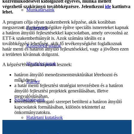
közreműködésével kidolgozott egyéves, munka mellett
végezhető szakirányú továbbképzésre. Jelentkezni
ide
kattintva
Munkatársaink
lehet.
A program célja olyan szakemberek képzése, akik korábban
megszerzett alapképzettségükre építve speciális ismereteket kapnak
Partnereink
a határon átnyúló fejlesztésekkel kapcsolatban, amely orvosolná az
ETT-k szakemberhiányát is. Azok számára ideális ez a
továbbképzési lehetőség, akik fő tevékenységként foglalkoznak
Közérdekű adatok
határ menti és határon átnyúló fejlesztésekkel, vagy a jövőben ezen
a területen kívánnak dolgozni.
Hivatalos iratok
A képzést elvégzők képesek lesznek:
határon átnyúló menedzsmentstruktúrákat létrehozni és
működtetni,
Karrier
a határ menti fejlesztési stratégiai tervezésben és a határon
átnyúló fejlesztési projektek generálásában, illetve
megvalósításában,
Szolgáltatásaink
koordináló, támogató szerepet betölteni a határon átnyúló
kapcsolatok formálásában, különös tekintettel az
önkormányzatokra.
Határtani kutatások