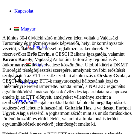
Kapcsolat
Magyar
A június 30-i újvidéki záró műhelyen jelen voltak a Vajdasági
Tartomány és intézményeinek képviselői, helyi önkormányzatok
English
vezetői, valamint a kérdéssel foglalkozó szakemberek. A
résztvevőket
Erős Ervin
, a CESCI Balkans igazgatója, valamint
Kovács Károly
, Vajdaság Autonóm Tartomány regionális és
önkormányzati titkárhelyettese köszöntötte. Utóbbi kitért a DKMT
Magyar
Eurorégió térségfejlesztési szerepére, amelynek további erősítését
szolgálhatná az ETT eszköz szerbiai alkalmazása.
Ocskay Gyula
, a
CESCI főtitkára az ETT-k magyarországi hálózatának jogi és
Keresés
intézményi kereteit ismertette. Sanda Šimić, a NALED regionális
együttműködési tanácsadója sok évtizedes tapasztalataira alapozva
emelte ki az ETT előnyeit, amelyeket véleménye szerint a
Menu
Menu
szomszédos uniós tagállamokkal kötött kétoldalú megállapodások
segítségével lehetne kihasználni.
Gabriela Has
, a vajdasági Európai
Ügyek Alapja részéről a jogharmonizációt mint az uniós forrásokhoz
történő hozzáférés előfeltételét, valamint a funkcionális területi
együttműködések növekvő jelentőségét emelte ki.