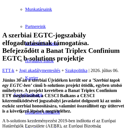
Munkatársaink
Partnereink
A szerbiai EGTC-jogszabály
elfogadtatásának támogatása.
Közérdekű adatok
Befejeződött a Banat Triplex Confinium
EGTC b-solutions projektje
Hivatalos iratok
ETT-k
+
Jogi akadálymentesítés
+
Szakpolitika
| 2026. július 06.
Karrier
Június 30-án a szerbiai Újvidéken került sor a
’Szerbiai tagok
egy EGTC-ben’
című b-solutions projekt ötödik, egyben utolsó
műhelyére. A projekt keretében a Banat Triplex Confinium
Szolgáltatásaink
ETT megbízásából, a CESCI Balkans a CESCI
közreműködésével jogszabályi javaslatot dolgozott ki az uniós
eszköz szerbiai honosítására, valamint összeállított egy útitervet
is a következő lépések megtételéhez.
Határtani kutatások
A b-solutions kezdeményezést 2019-ben indította el az Európai
Határrégiók Egyesülete (AEBR), az Európai Bizottság