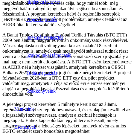
Stratégiai tervezés
megbízásából. A kezdeményezés célja, hogy minél több, még
meglévő határon átnyúló jogi akadályt segítsen beazonosítani és
felszámolni. A program keretében helyi és regionális szereplők
jelezhetik az elemzésre javasolt problémákat, amelyek feltárását az
Projektfejlesztés
AEBR által felkért szakértők végzik el.
A Banat Triplex Confinium Európai Területi Társulás (BTC ETT)
Intézményfejlesztés
2009-ben alakult, magyar és román önkormányzatok részvételével.
Már az alapításkor ott volt ugyanakkor az asztalnál 8 szerbiai
önkormányzat is, amelyek csak megfigyelői státusszal tudnak részt
Szakpolitikai támogatás
venni a társulás munkájában, mivel a vonatkozó szerb jogszabály a
mai napig nem került elfogadásra. A BTC ETT ezért kezdeményezte
az AEBR-nél a helyzet vizsgálatát, amelynek keretében a CESCI
Balkans 2025-ben elemezte a jogi és intézményi kereteket. A projekt
Tudásmegosztás
folytatásaként 2026-ban a BTC ETT egy ún. pilot projektet
valósított meg, amelynek a célja az előző évi elemzés eredményei
alapján a megoldási javaslat összeállítása és a megoldás felé történő
Szakkönyveink
elmozdulás volt.
A jelenlegi projekt keretében 5 műhelyre került sor az állami,
Munkáink
regionális és helyi szereplők bevonásával, és ez alapján készült el az
a jogszabályi szövegtervezet, amelyet a szerbiai hatóságok is
megkaptak. Ehhez kapcsolódóan egy útiterv is készült, amely
tartalmazza azokat a lehetséges lépéseket, amelyek révén az uniós
Események
EGTC-rendelet szerb honosítása megtörténhet.