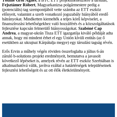
Tóthné Gróf Ágnes
, a BTC ETT projektmenedzsere a társulás,
Fejsztámer Róbert
, Magyarkanizsa polgármestere pedig a
(potenciális) tag szempontjából vette számba az ETT eszköz
előnyeit, valamint a szerb vonatkozó jogszabály hiányából eredő
hátrányokat. Mindketten kiemelték a teljes körű képviselet, a
finanszírozási lehetőségekhez való hozzáférés és a közszolgáltatások
fejlesztése kapcsán felmerülő hiányosságokat.
Szabóné Cap
Andrea
, a magyar-ukrán Tisza ETT igazgatója kiváló példáját adta
annak, hogy mi mindent érhet el egy Unión kívüli entitás (az ő
esetükben az ukrajnai Kárpátalja megye) egy társulási tagság révén.
Erős Ervin a műhely végén röviden összefoglalta a július 6-án
záruló b-solutions projekt eredményeit, bemutatva a javasolt
következő lépéseket is, amelyek révén az ETT eszköz Szerbiában is
alkalmazhatóvá válik, javítva ezáltal a határtérségek településeinek
fejlesztési lehetőségeit és az ott élők életkörülményeit.