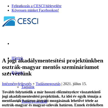
Feliratkozás a CESCI hírlevelére
Kövessen minket Facebookon!
Híreink
A jogi akadálymentesítési projektünkben
osztrák-magyar mentős szemináriumot
szerveztünk
Rólunk
Intézményfejlesztés
+
Tudásmegosztás
| 2021. július 15.
Tagjaink
Tovább folytatódik a már hosszú előzményekre visszatekintő
jogi akadálymentesítési projektünk. Az idei év egyik témája a
mentőautók határon átnyúló mozgásának lehetővé tétele az
Tisztségviselőink
osztrák-magyar és magyar-szlovák határon. Ennek érdekében