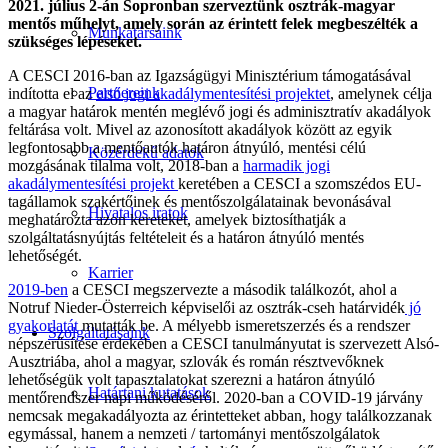
2021. július 2-án Sopronban szerveztünk osztrák-magyar
mentős műhelyt, amely során az érintett felek megbeszélték a
Munkatársaink
szükséges lépéseket.
A CESCI 2016-ban az Igazságügyi Minisztérium támogatásával
Partnereink
indította el az
első jogi akadálymentesítési projektet
, amelynek célja
a magyar határok mentén meglévő jogi és adminisztratív akadályok
feltárása volt. Mivel az azonosított akadályok között az egyik
legfontosabb a mentőautók határon átnyúló, mentési célú
Közérdekű adatok
mozgásának tilalma volt, 2018-ban a
harmadik jogi
akadálymentesítési projekt
keretében a CESCI a szomszédos EU-
tagállamok szakértőinek és mentőszolgálatainak bevonásával
Hivatalos iratok
meghatározta azon kereteket, amelyek biztosíthatják a
szolgáltatásnyújtás feltételeit és a határon átnyúló mentés
lehetőségét.
Karrier
2019-ben
a CESCI megszervezte a második találkozót, ahol a
Notruf Nieder-Österreich képviselői az osztrák-cseh határvidék
jó
gyakorlatát
mutatták be. A mélyebb ismeretszerzés és a rendszer
Szolgáltatásaink
népszerűsítése érdekében a CESCI tanulmányutat is szervezett Alsó-
Ausztriába, ahol a magyar, szlovák és román résztvevőknek
lehetőségük volt tapasztalatokat szerezni a határon átnyúló
Határtani kutatások
mentőrendszer napi működéséről. 2020-ban a COVID-19 járvány
nemcsak megakadályozta az érintetteket abban, hogy találkozzanak
egymással, hanem a nemzeti / tartományi mentőszolgálatok