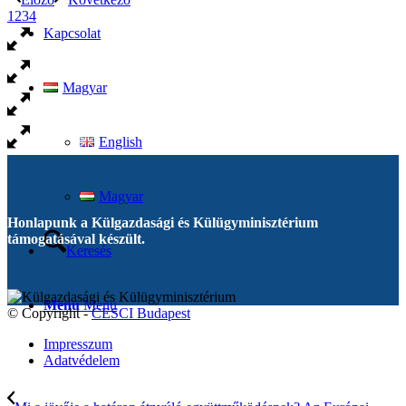
1
2
3
4
Kapcsolat
Magyar
English
Magyar
Honlapunk a Külgazdasági és Külügyminisztérium
támogatásával készült.
Keresés
Menu
Menu
© Copyright -
CESCI Budapest
Impresszum
Adatvédelem