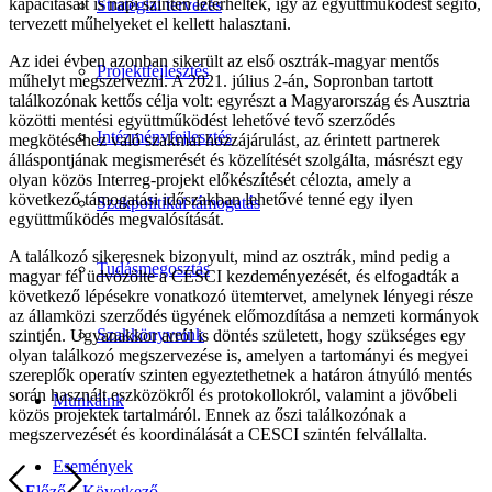
kapacitásait is napi szinten leterhelték, így az együttműködést segítő,
Stratégiai tervezés
tervezett műhelyeket el kellett halasztani.
Az idei évben azonban sikerült az első osztrák-magyar mentős
Projektfejlesztés
műhelyt megszervezni. A 2021. július 2-án, Sopronban tartott
találkozónak kettős célja volt: egyrészt a Magyarország és Ausztria
közötti mentési együttműködést lehetővé tevő szerződés
Intézményfejlesztés
megkötéséhez való szakmai hozzájárulást, az érintett partnerek
álláspontjának megismerését és közelítését szolgálta, másrészt egy
olyan közös Interreg-projekt előkészítését célozta, amely a
következő támogatási időszakban lehetővé tenné egy ilyen
Szakpolitikai támogatás
együttműködés megvalósítását.
A találkozó sikeresnek bizonyult, mind az osztrák, mind pedig a
Tudásmegosztás
magyar fél üdvözölte a CESCI kezdeményezését, és elfogadták a
következő lépésekre vonatkozó ütemtervet, amelynek lényegi része
az államközi szerződés ügyének előmozdítása a nemzeti kormányok
Szakkönyveink
szintjén. Ugyanakkor arról is döntés született, hogy szükséges egy
olyan találkozó megszervezése is, amelyen a tartományi és megyei
szereplők operatív szinten egyeztethetnek a határon átnyúló mentés
során használt eszközökről és protokollokról, valamint a jövőbeli
Munkáink
közös projektek tartalmáról. Ennek az őszi találkozónak a
megszervezését és koordinálását a CESCI szintén felvállalta.
Események
Előző
Következő