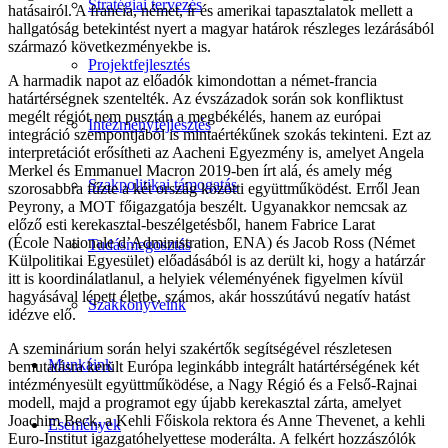
Stratégiai tervezés
hatásairól. A francia, német, ír és amerikai tapasztalatok mellett a
hallgatóság betekintést nyert a magyar határok részleges lezárásából
származó következményekbe is.
Projektfejlesztés
A harmadik napot az előadók kimondottan a német-francia
határtérségnek szentelték. Az évszázadok során sok konfliktust
megélt régiót nem pusztán a megbékélés, hanem az európai
Intézményfejlesztés
integráció szempontjából is mintaértékűnek szokás tekinteni. Ezt az
interpretációt erősítheti az Aacheni Egyezmény is, amelyet Angela
Merkel és Emmanuel Macron 2019-ben írt alá, és amely még
Szakpolitikai támogatás
szorosabbra fűzte a két ország közötti együttműködést. Erről Jean
Peyrony, a MOT főigazgatója beszélt. Ugyanakkor nemcsak az
előző esti kerekasztal-beszélgetésből, hanem Fabrice Larat
(École Nationale d’Administration, ENA) és Jacob Ross (Német
Tudásmegosztás
Külpolitikai Egyesület) előadásából is az derült ki, hogy a határzár
itt is koordinálatlanul, a helyiek véleményének figyelmen kívül
hagyásával lépett életbe, számos, akár hosszútávú negatív hatást
Szakkönyveink
idézve elő.
A szeminárium során helyi szakértők segítségével részletesen
Munkáink
bemutatásra került Európa leginkább integrált határtérségének két
intézményesült együttműködése, a Nagy Régió és a Felső-Rajnai
modell, majd a programot egy újabb kerekasztal zárta, amelyet
Joachim Beck, a Kehli Főiskola rektora és Anne Thevenet, a kehli
Események
Euro-Institut igazgatóhelyettese moderálta. A felkért hozzászólók