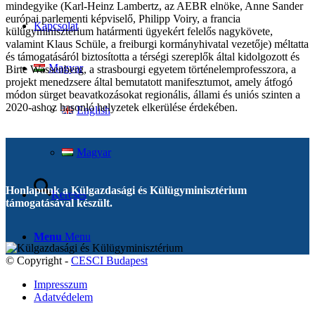
mindegyike (Karl-Heinz Lambertz, az AEBR elnöke, Anne Sander
európai parlementi képviselő, Philipp Voiry, a francia
Kapcsolat
külügyminisztérium határmenti ügyekért felelős nagykövete,
valamint Klaus Schüle, a freiburgi kormányhivatal vezetője) méltatta
és támogatásáról biztosította a térségi szereplők által kidolgozott és
Magyar
Birte Wassenberg, a strasbourgi egyetem történelemprofesszora, a
projekt menedzsere által bemutatott manifesztumot, amely átfogó
módon sürget beavatkozásokat regionális, állami és uniós szinten a
2020-ashoz hasonló helyzetek elkerülése érdekében.
English
Magyar
Honlapunk a Külgazdasági és Külügyminisztérium
Keresés
támogatásával készült.
Menu
Menu
© Copyright -
CESCI Budapest
Impresszum
Adatvédelem