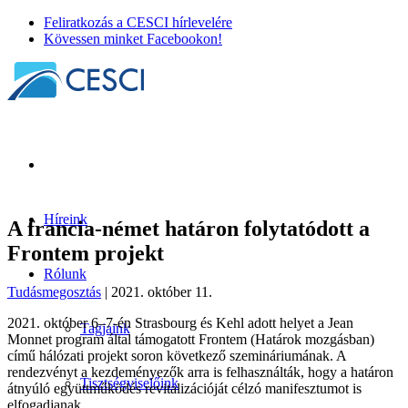
Feliratkozás a CESCI hírlevelére
Kövessen minket Facebookon!
Híreink
A francia-német határon folytatódott a
Frontem projekt
Rólunk
Tudásmegosztás
| 2021. október 11.
2021. október 6–7-én Strasbourg és Kehl adott helyet a Jean
Tagjaink
Monnet program által támogatott Frontem (Határok mozgásban)
című hálózati projekt soron következő szemináriumának. A
rendezvényt a kezdeményezők arra is felhasználták, hogy a határon
Tisztségviselőink
átnyúló együttműködés revitalizációját célzó manifesztumot is
elfogadjanak.