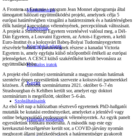
A Frontem az Erasmus+ program Jean Monnet alprogramja által
Munkatársaink
támogatott hálózati együttműködési projekt, amelynek célja 5
európai határtérségben vizsgálni a határrezsimek és a határtérségben
élők határral kapcsolatos véleményének, percepcióinak változásait.
Partnereink
A projekt a Strasbourgi Egyetem vezetésével valósul meg, a Dél-
Dán Egyetem, a Louvaini Egyetem, az Artois-i Egyetem, a kehli
Euro-Institut és a kolozsvári Babeş-Bolyai Tudományegyetem
Közérdekű adatok
részvétele mellett. A partnerségnek részese a kanadai Victoria
Egyetem is, amely egyfajta külső nézőpontból értékeli az európai
jelenségeket. A CESCI külső szakértőként került bevonásra az
együttműködésbe.
Hivatalos iratok
A projekt első (online) szemináriumát a magyar-román határnak
szentelve éppen egyesületünk szervezte a kolozsvári partnerekkel
Karrier
közösen. A második szemináriumra 2021. október 6–7-én
Strasbourgban és Kehlben került sor, amelyet egy doktori
szeminárium is megelőzött, október 5–6-án.
Szolgáltatásaink
Az első két nap a hálózatban résztvevő egyetemek PhD-hallgatói
mutatták be kutatási eredményeiket, amelyeket a jelenlévő vagy
online bekapcsolódó professzorok véleményeztek. Az egyik panelt
Határtani kutatások
egyesületünk főtitkára moderálta. A második nap este egy
kerekasztal-beszélgetésre került sor, a COVID-járvány nyomán
meghozott állami intézkedéseknek a határmentiségre gyakorolt