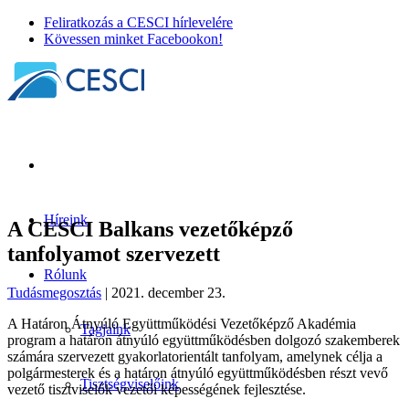
Feliratkozás a CESCI hírlevelére
Kövessen minket Facebookon!
Híreink
A CESCI Balkans vezetőképző
tanfolyamot szervezett
Rólunk
Tudásmegosztás
| 2021. december 23.
A Határon Átnyúló Együttműködési Vezetőképző Akadémia
Tagjaink
program a határon átnyúló együttműködésben dolgozó szakemberek
számára szervezett gyakorlatorientált tanfolyam, amelynek célja a
polgármesterek és a határon átnyúló együttműködésben részt vevő
Tisztségviselőink
vezető tisztviselők vezetői képességének fejlesztése.