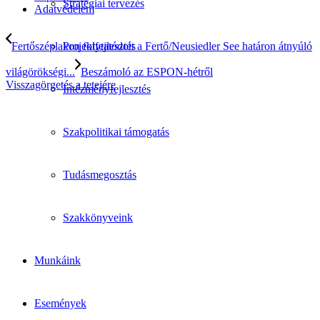
Stratégiai tervezés
Adatvédelem
Fertőszéplakon folytatódott a Fertő/Neusiedler See határon átnyúló
Projektfejlesztés
világörökségi...
Beszámoló az ESPON-hétről
Visszagörgetés a tetejére
Intézményfejlesztés
Szakpolitikai támogatás
Tudásmegosztás
Szakkönyveink
Munkáink
Események