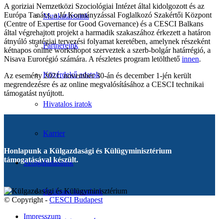
A goriziai Nemzetközi Szociológiai Intézet által kidolgozott és az
Európa Tanács, a Jó Kormányzással Foglalkozó Szakértői Központ
Munkatársaink
(Centre of Expertise for Good Governance) és a CESCI Balkans
által végrehajtott projekt a harmadik szakaszához érkezett a határon
átnyúló stratégiai tervezési folyamat keretében, amelynek részeként
Partnereink
kétnapos online workshopot szerveztek a szerb-bolgár határrégió, a
Nisava Eurorégió számára. A részletes program letölthető
innen
.
Közérdekű adatok
Az esemény 2021. november 30-án és december 1-jén került
megrendezésre és az online megvalósításához a CESCI technikai
támogatást nyújtott.
Hivatalos iratok
Karrier
Honlapunk a Külgazdasági és Külügyminisztérium
támogatásával készült.
Szolgáltatásaink
Határtani kutatások
© Copyright -
CESCI Budapest
Impresszum