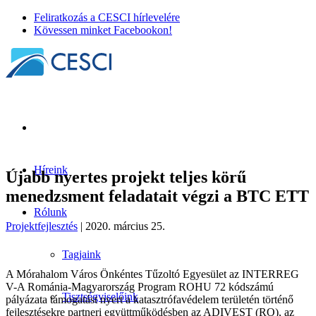
Feliratkozás a CESCI hírlevelére
Kövessen minket Facebookon!
Híreink
Újabb nyertes projekt teljes körű
menedzsment feladatait végzi a BTC ETT
Rólunk
Projektfejlesztés
| 2020. március 25.
Tagjaink
A Mórahalom Város Önkéntes Tűzoltó Egyesület az INTERREG
V-A Románia-Magyarország Program ROHU 72 kódszámú
Tisztségviselőink
pályázata támogatást nyert a katasztrófavédelem területén történő
fejlesztésekre partneri együttműködésben az ADIVEST (RO), az