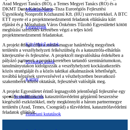
Arad Megyei Tanács (RO), a Temes Megyei Tanács (RO) és a
DKMT Duna-Körös-Maros-Tisza Eurorégiós Fejlesztési
Munkatársaink
Ügynökség Nonprofit Közhasznú Kft. (HU) szervezetekkel. A BTC
ETT nyerte el a projektmenedzsmenti feladatok ellátására kiírt
eljárást és a Mórahalom Város Önkéntes Tűzoltó Egyesülettel kötött
Partnereink
megbízási szerződés keretében végzi a teljes körű
projektmenedzsmenti feladatokat.
Közérdekű adatok
A projekt átfogó célja a román-magyar határtérség megyéinek
területén a veszélyhelyzeti felkészültség és a katasztrófa-elhárítás
kiterjesztése és fejlesztése. A projektcél megvalósítása érdekében a
pályázó partnerek a projekt keretében tartandó szemináriumokon,
Hivatalos iratok
tanulmányutakon kidolgozzák a veszélyhelyzeti kockázatkezelés
közös stratégiáját és a közös taktikai alkalmazások lehetőségét,
továbbá képzések szervezésével a vészhelyzetben beavatkozó
Karrier
szakemberek közös oktatását, fejlesztését valósítják meg.
A projekt Egyesületet érintő legnagyobb jelentőségű fejlesztése egy
speciális multifunkciós katasztrófavédelmi gépjármű beszerzése
Szolgáltatásaink
kiegészítő eszközökkel, mely megkönnyíti a három partnermegye
területén (Arad, Temes, Csongrád) a tűzvédelmi, katasztrófavédelmi
feladatok ellátását.
Határtani kutatások