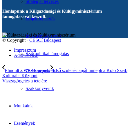
Stratégiai tervezés
Honlapunk a Külgazdasági és Külügyminisztérium
támogatásával készült.
Projektfejlesztés
Intézményfejlesztés
© Copyright -
CESCI Budapest
Impresszum
Szakpolitikai támogatás
Adatvédelem
Elindult a WAVE projekt
Első születésnapját ünnepli a Kolo Szerb
Tudásmegosztás
Kulturális Központ
Visszagörgetés a tetejére
Szakkönyveink
Munkáink
Események