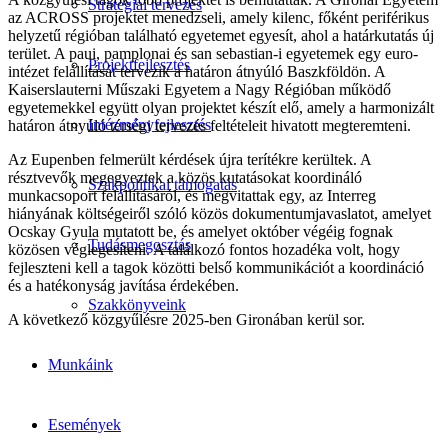
Stratégiai tervezés
az ACROSS projektet menedzseli, amely kilenc, főként periférikus
helyzetű régióban található egyetemet egyesít, ahol a határkutatás új
terület. A paui, pamplonai és san sebastian-i egyetemek egy euro-
Projektfejlesztés
intézet felállítását tervezik a határon átnyúló Baszkföldön. A
Kaiserslauterni Műszaki Egyetem a Nagy Régióban működő
egyetemekkel együtt olyan projektet készít elő, amely a harmonizált
Intézményfejlesztés
határon átnyúló térségi tervezés feltételeit hivatott megteremteni.
Az Eupenben felmerült kérdések újra terítékre kerültek. A
résztvevők megegyeztek a közös kutatásokat koordináló
Szakpolitikai támogatás
munkacsoport felállításáról, és megvitattak egy, az Interreg
hiányának költségeiről szóló közös dokumentumjavaslatot, amelyet
Ocskay Gyula mutatott be, és amelyet október végéig fognak
Tudásmegosztás
közösen véglegesíteni. A találkozó fontos hozadéka volt, hogy
fejleszteni kell a tagok közötti belső kommunikációt a koordináció
és a hatékonyság javítása érdekében.
Szakkönyveink
A következő közgyűlésre 2025-ben Gironában kerül sor.
Munkáink
Események