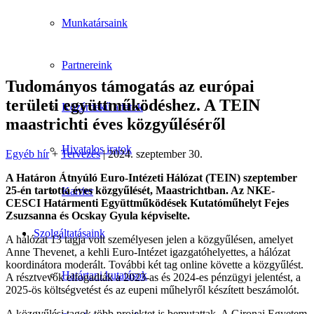
Munkatársaink
Partnereink
Tudományos támogatás az európai
területi együttműködéshez. A TEIN
Közérdekű adatok
maastrichti éves közgyűléséről
Hivatalos iratok
Egyéb hír
+
Tervezés
| 2024. szeptember 30.
A Határon Átnyúló Euro-Intézeti Hálózat (TEIN) szeptember
25-én tartotta éves közgyűlését, Maastrichtban. Az NKE-
Karrier
CESCI Határmenti Együttműködések Kutatóműhelyt Fejes
Zsuzsanna és Ocskay Gyula képviselte.
Szolgáltatásaink
A hálózat 13 tagja volt személyesen jelen a közgyűlésen, amelyet
Anne Thevenet, a kehli Euro-Intézet igazgatóhelyettes, a hálózat
koordinátora moderált. További két tag online követte a közgyűlést.
Határtani kutatások
A résztvevők elfogadták a 2023-as és 2024-es pénzügyi jelentést, a
2025-ös költségvetést és az eupeni műhelyről készített beszámolót.
A közgyűlési tagok több projektet is bemutattak. A Gironai Egyetem