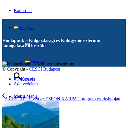
Kapcsolat
Magyar
Honlapunk a Külgazdasági és Külügyminisztérium
English
támogatásával készült.
Magyar
© Copyright -
CESCI Budapest
Impresszum
Keresés
Adatvédelem
Menu
Menu
A CESCI részt vett az ESPON KARPAT program workshopján