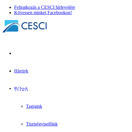
Feliratkozás a CESCI hírlevelére
Kövessen minket Facebookon!
Híreink
Tudományos támogatás az európai
területi együttműködéshez. A TEIN
maastrichti éves közgyűléséről
Rólunk
Egyéb hír
+
Tervezés
| 2024. szeptember 30.
Tagjaink
Tisztségviselőink