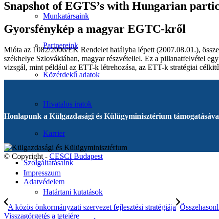
Snapshot of EGTS’s with Hungarian partic
Munkatársaink
Gyorsfénykép a magyar EGTC-kről
Partnereink
Mióta az 1082/2006/EK Rendelet hatályba lépett (2007.08.01.), össz
székhelye Szlovákiában, magyar részvétellel. Ez a pillanatfelvétel egy
vizsgál, mint például az ETT-k létrehozása, az ETT-k stratégiai célkitű
Közérdekű adatok
Hivatalos iratok
Honlapunk a Külgazdasági és Külügyminisztérium támogatásával
Karrier
© Copyright -
CESCI Budapest
Szolgáltatásaink
Impresszum
Adatvédelem
Határtani kutatások
A közös önkormányzati szervezet fejlesztési stratégiája
Összehasonlí
Visszagörgetés a tetejére