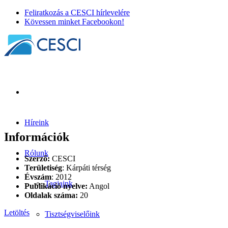
Feliratkozás a CESCI hírlevelére
Kövessen minket Facebookon!
Híreink
Információk
Rólunk
Szerző:
CESCI
Területiség
: Kárpáti térség
Évszám
: 2012
Tagjaink
Publikáció nyelve:
Angol
Oldalak száma:
20
Letöltés
Tisztségviselőink