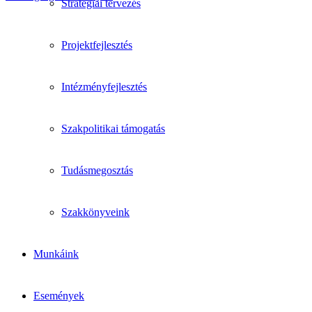
Stratégiai tervezés
Projektfejlesztés
Intézményfejlesztés
Szakpolitikai támogatás
Tudásmegosztás
Szakkönyveink
Munkáink
Események