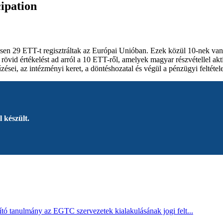
ipation
esen 29 ETT-t regisztráltak az Európai Unióban. Ezek közül 10-nek van
 rövid értékelést ad arról a 10 ETT-ről, amelyek magyar részvétellel ak
zései, az intézményi keret, a döntéshozatal és végül a pénzügyi feltétel
 készült.
tó tanulmány az EGTC szervezetek kialakulásának jogi felt...