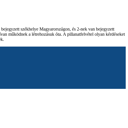
 bejegyzett székhelye Magyarországon, és 2-nek van bejegyzett
tívan működnek a létrehozásuk óta. A pillanatfelvétel olyan kérdéseket
ek.