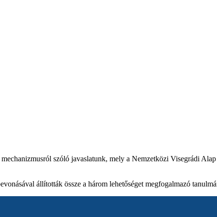
 mechanizmusról szóló javaslatunk, mely a Nemzetközi Visegrádi Alap á
 bevonásával állították össze a három lehetőséget megfogalmazó tanulm