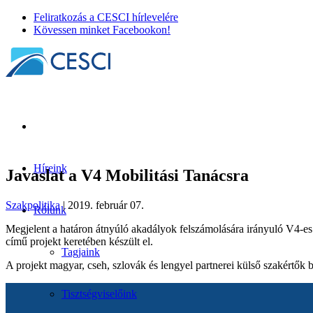
Feliratkozás a CESCI hírlevelére
Kövessen minket Facebookon!
Híreink
Javaslat a V4 Mobilitási Tanácsra
Szakpolitika
| 2019. február 07.
Rólunk
Megjelent a határon átnyúló akadályok felszámolására irányuló V4-es
című projekt keretében készült el.
Tagjaink
A projekt magyar, cseh, szlovák és lengyel partnerei külső szakértők
Tisztségviselőink