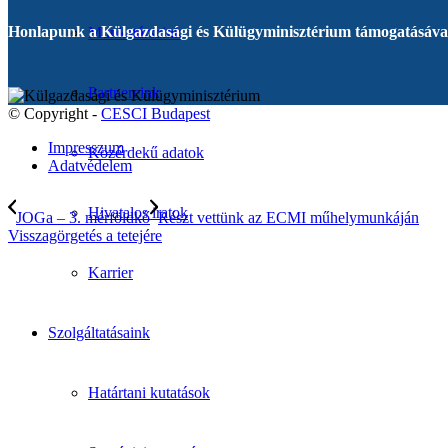
Honlapunk a Külgazdasági és Külügyminisztérium támogatásával
Munkatársaink
Partnereink
© Copyright -
CESCI Budapest
Impresszum
Közérdekű adatok
Adatvédelem
Hivatalos iratok
JOGa – 3. mérföldkő
Részt vettünk az ECMI műhelymunkáján
Visszagörgetés a tetejére
Karrier
Szolgáltatásaink
Határtani kutatások