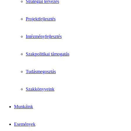
Stratégiai tervezés
Projektfejlesztés
Intézményfejlesztés
Szakpolitikai támogatás
Tudásmegosztás
Szakkönyveink
Munkáink
Események