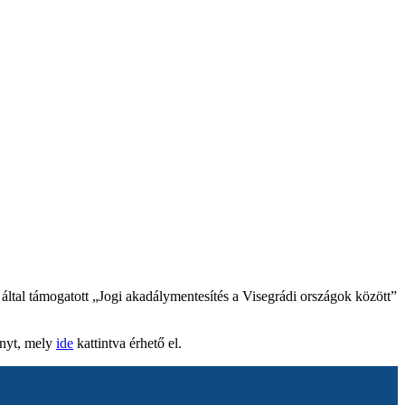
ltal támogatott „Jogi akadálymentesítés a Visegrádi országok között”
ányt, mely
ide
kattintva érhető el.