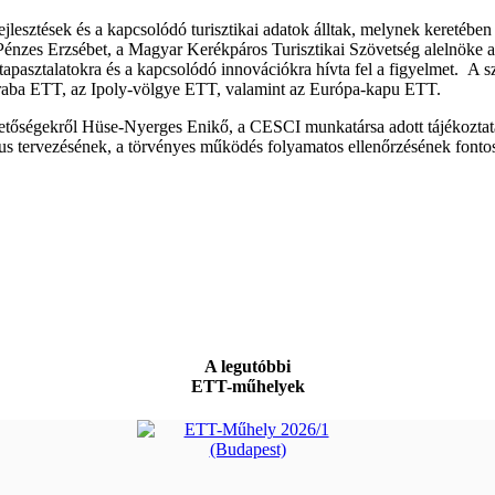
lesztések és a kapcsolódó turisztikai adatok álltak, melynek keretében 
 Pénzes Erzsébet, a Magyar Kerékpáros Turisztikai Szövetség alelnöke a 
asztalatokra és a kapcsolódó innovációkra hívta fel a figyelmet. A s
raba ETT, az Ipoly-völgye ETT, valamint az Európa-kapu ETT.
ehetőségekről Hüse-Nyerges Enikő, a CESCI munkatársa adott tájékozta
s tervezésének, a törvényes működés folyamatos ellenőrzésének fontoss
A legutóbbi
ETT-műhelyek