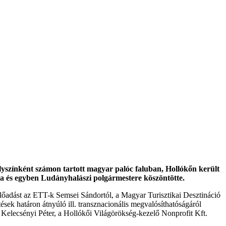
yszínként számon tartott magyar palóc faluban, Hollókőn került
ója és egyben Ludányhalászi polgármestere köszöntötte.
ak előadást az ETT-k Semsei Sándortól, a Magyar Turisztikai Desztináció
sek határon átnyúló ill. transznacionális megvalósíthatóságáról
 Kelecsényi Péter, a Hollókői Világörökség-kezelő Nonprofit Kft.