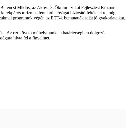
Berencsi Miklós, az Aktív- és Ökoturisztikai Fejlesztési Központ
kerékpáros turizmus fenntarthatóságát biztosító feltételekre, míg
zakmai programok végén az ETT-k bemutatták saját jó gyakorlataikat,
tást. Az ezt követő műhelymunka a határtérségben dolgozó
ágára hívta fel a figyelmet.