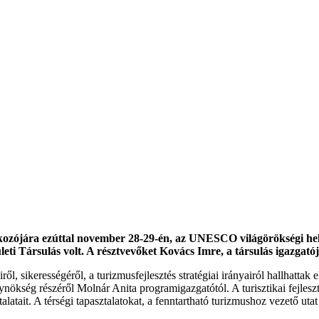
lkozójára ezúttal november 28-29-én, az UNESCO világörökségi hel
eti Társulás volt. A résztvevőket Kovács Imre, a társulás igazgat
ről, sikerességéről, a turizmusfejlesztés stratégiai irányairól hallhatt
kség részéről Molnár Anita programigazgatótól. A turisztikai fejleszté
ait. A térségi tapasztalatokat, a fenntartható turizmushoz vezető utat