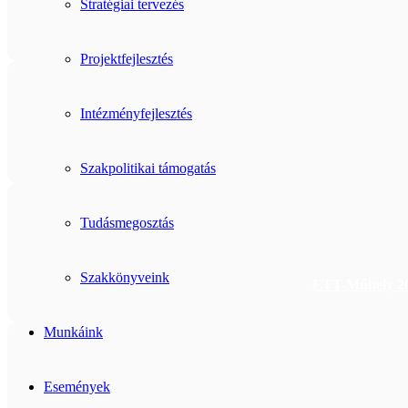
Stratégiai tervezés
Projektfejlesztés
Intézményfejlesztés
Szakpolitikai támogatás
Tudásmegosztás
Szakkönyveink
ETT-Műhely 202
Munkáink
Események