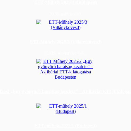
ETT-Műhely 2026/1 (Budapest)
2026. március 30.
ETT-Műhely 2025/3 (Villánykövesd)
2025. november 4-5.
5/2 „Egy gyönyörű barátság kezdete” – Az ibériai ETT-k látoga
ETT-műhely 2025/1 (Budapest)