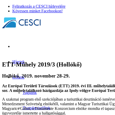
Feliratkozás a CESCI hírlevelére
Kövessen minket Facebookon!
Híreink
ETT-Műhely 2019/3 (Hollókő)
Hollókő, 2019. november 28-29.
Rólunk
Az Európai Területi Társulások (ETT) 2019. évi III. műhelytalá
sor. A műhelytalálkozó házigazdája az Ipoly-völgye Európai Terül
Tagjaink
A szakmai program első szekciójában a turisztikai desztináció ismérvei
Menedzsment Szövetség elnökétől, valamint a Magyar Turisztikai Ügynö
Tisztségviselőink
Magyarics Gábor, a Dunamente Konzorcium elnöke mondta el tapasztalat
ügyvezetője ismertette a hallgatósággal.