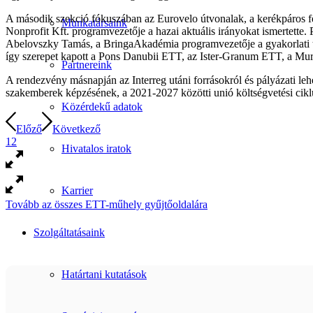
A második szekció fókuszában az Eurovelo útvonalak, a kerékpáros fej
Munkatársaink
Nonprofit Kft. programvezetője a hazai aktuális irányokat ismertette.
Abelovszky Tamás, a BringaAkadémia programvezetője a gyakorlati tap
így szerepet kapott a Pons Danubii ETT, az Ister-Granum ETT, a Mu
Partnereink
A rendezvény másnapján az Interreg utáni forrásokról és pályázati l
szakemberek képzésének, a 2021-2027 közötti unió költségvetési ciklu
Közérdekű adatok
Előző
Következő
1
2
Hivatalos iratok
Karrier
Tovább az összes ETT-műhely gyűjtőoldalára
Szolgáltatásaink
Határtani kutatások