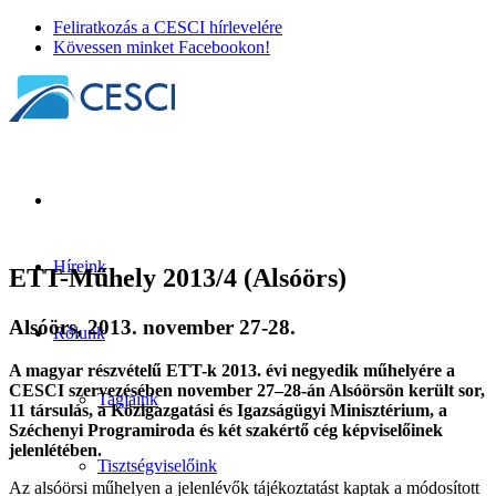
Feliratkozás a CESCI hírlevelére
Kövessen minket Facebookon!
Híreink
ETT-Műhely 2013/4 (Alsóörs)
Alsóörs, 2013. november 27-28.
Rólunk
A magyar részvételű ETT-k 2013. évi negyedik műhelyére a
CESCI szervezésében november 27–28-án Alsóörsön került sor,
Tagjaink
11 társulás, a Közigazgatási és Igazságügyi Minisztérium, a
Széchenyi Programiroda és két szakértő cég képviselőinek
jelenlétében.
Tisztségviselőink
Az alsóörsi műhelyen a jelenlévők tájékoztatást kaptak a módosított