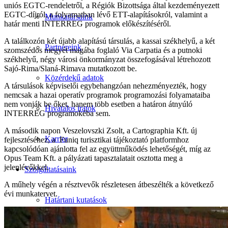
uniós EGTC-rendeletről, a Régiók Bizottsága által kezdeményezett
EGTC-díjról, a folyamatban lévő ETT-alapításokról, valamint a
Munkatársaink
határ menti INTERREG programok előkészítéséről.
A találkozón két újabb alapítású társulás, a kassai székhelyű, a két
Partnereink
szomszédos megyét magába foglaló Via Carpatia és a putnoki
székhelyű, négy városi önkormányzat összefogásával létrehozott
Sajó-Rima/Slaná-Rimava mutatkozott be.
Közérdekű adatok
A társulások képviselői egybehangzóan nehezményezték, hogy
nemcsak a hazai operatív programok programozási folyamataiba
nem vonják be őket, hanem több esetben a határon átnyúló
Hivatalos iratok
INTERREG programokéba sem.
A második napon Veszelovszki Zsolt, a Cartographia Kft. új
Karrier
fejlesztéséhez, a Funiq turisztikai tájékoztató platformhoz
kapcsolódóan ajánlotta fel az együttműködés lehetőségét, míg az
Opus Team Kft. a pályázati tapasztalatait osztotta meg a
jelenlévőkkel.
Szolgáltatásaink
A műhely végén a résztvevők részletesen átbeszélték a következő
évi munkatervet.
Határtani kutatások