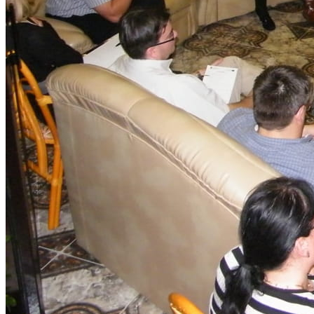
Kapcsolat
Magyar
English
Magyar
Keresés
Menu
Menu