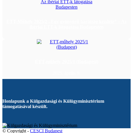
ETT-Műhely 2025/2 „Egy gyönyörű barátság kezdete” – Az
ibériai ETT-k látogatása Budapesten
ETT-műhely 2025/1 (Budapest)
2025. április 9.
Honlapunk a Külgazdasági és Külügyminisztérium
támogatásával készült.
© Copyright -
CESCI Budapest