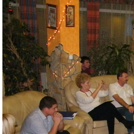
Stratégiai tervezés
Projektfejlesztés
Intézményfejlesztés
Szakpolitikai támogatás
Tudásmegosztás
Szakkönyveink
Munkáink
Események