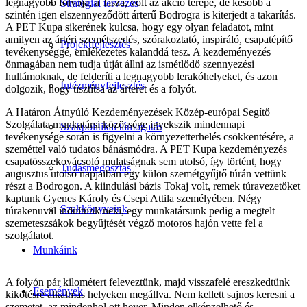
legnagyobb folyója, a Tisza, volt az akció terepe, de később a
Stratégiai tervezés
szintén igen elszennyeződött árterű Bodrogra is kiterjedt a takarítás.
A PET Kupa sikerének kulcsa, hogy egy olyan feladatot, mint
amilyen az ártéri szemétszedés, szórakoztató, inspiráló, csapatépítő
Projektfejlesztés
tevékenységgé, emlékezetes kalanddá tesz. A kezdeményezés
önmagában nem tudja útját állni az ismétlődő szennyezési
hullámoknak, de felderíti a legnagyobb lerakóhelyeket, és azon
Intézményfejlesztés
dolgozik, hogy tisztítsa az árteret és a folyót.
A Határon Átnyúló Kezdeményezések Közép-európai Segítő
Szolgálata munkatársi közössége igyekszik mindennapi
Szakpolitikai támogatás
tevékenysége során is figyelni a környezetterhelés csökkentésére, a
szeméttel való tudatos bánásmódra. A PET Kupa kezdeményezés
csapatösszekovácsoló mulatságnak sem utolsó, így történt, hogy
Tudásmegosztás
augusztus utolsó napjaiban egy külön szemétgyűjtő túrán vettünk
részt a Bodrogon. A kiindulási bázis Tokaj volt, remek túravezetőket
kaptunk Gyenes Károly és Csepi Attila személyében. Négy
Szakkönyveink
túrakenuval indultunk neki, egy munkatársunk pedig a megtelt
szemeteszsákok begyűjtését végző motoros hajón vette fel a
szolgálatot.
Munkáink
A folyón pár kilométert feleveztünk, majd visszafelé ereszkedtünk
Események
kikötésre alkalmas helyeken megállva. Nem kellett sajnos keresni a
szemetet, az mindenhol ott hever. Minden elképzelhető és