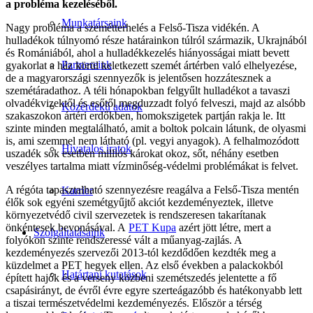
a probléma kezeléséből.
Munkatársaink
Nagy probléma a szemétterhelés a Felső-Tisza vidékén. A
hulladékok túlnyomó része határainkon túlról származik, Ukrajnából
és Romániából, ahol a hulladékkezelés hiányosságai miatt bevett
Partnereink
gyakorlat a ház körül keletkezett szemét ártérben való elhelyezése,
de a magyarországi szennyezők is jelentősen hozzátesznek a
szemétáradathoz. A téli hónapokban felgyűlt hulladékot a tavaszi
olvadékvizektől és esőtől megduzzadt folyó felveszi, majd az alsóbb
Közérdekű adatok
szakaszokon ártéri erdőkben, homokszigetek partján rakja le. Itt
szinte minden megtalálható, amit a boltok polcain látunk, de olyasmi
is, ami szemmel nem látható (pl. vegyi anyagok). A felhalmozódott
Hivatalos iratok
uszadék sok esetben milliós károkat okoz, sőt, néhány esetben
veszélyes tartalma miatt vízminőség-védelmi problémákat is felvet.
A régóta tapasztalható szennyezésre reagálva a Felső-Tisza mentén
Karrier
élők sok egyéni szemétgyűjtő akciót kezdeményeztek, illetve
környezetvédő civil szervezetek is rendszeresen takarítanak
önkéntesek bevonásával. A
PET Kupa
azért jött létre, mert a
Szolgáltatásaink
folyókon szinte rendszeressé vált a műanyag-zajlás. A
kezdeményezés szervezői 2013-tól kezdődően kezdték meg a
küzdelmet a PET hegyek ellen. Az első években a palackokból
Határtani kutatások
épített hajók és a verseny közbeni szemétszedés jelentette a fő
csapásirányt, de évről évre egyre szerteágazóbb és hatékonyabb lett
a tiszai természetvédelmi kezdeményezés. Először a térség