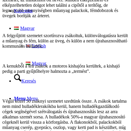
elképzelhetetlen dolgot lehet találni a cipőtől a terítőig, de
legnagyobb mennyiségben műanyag palackok, fémdobozok és
Kapcsolat
üvegek borítják az árteret.
Magyar
A felgyűjtött szemetet szortírozva zsákoltuk, különválogatásra került
a műanyag és fém, külön az üveg, és külön a nem újrahasznosítható
English
kommunális hulladék.
Magyar
A kenukból a teli zsákok a motoros kishajóra kerültek, a kishajó
pedig a parti gyűjtőhelyre halmozta a „termést”.
Keresés
Menu
Menu
Végül közel 50 zsáknyi szemetet szedtünk össze. A zsákok tartalma
nem mind hulladéklerakókba kerül, hanem hulladékgazdálkodó
cégek segítségével szétválogatás és újrahasznosítás lesz az arra
alkalmas szemét sorsa. A hulladékok 50%-a magyar újrahasznosító
cégeknél kerül vissza a körforgásba. A flakonokból, palackokból
műanyag cserép, gyeprács, oszlop, vagy kerti pad is készülhet, míg