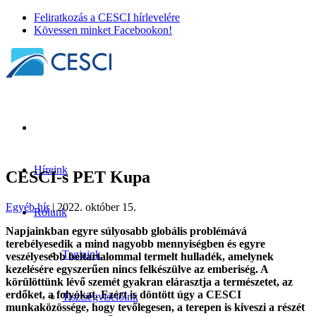
Feliratkozás a CESCI hírlevelére
Kövessen minket Facebookon!
Híreink
CESCI-s PET Kupa
Egyéb hír
| 2022. október 15.
Rólunk
Napjainkban egyre súlyosabb globális problémává
terebélyesedik a mind nagyobb mennyiségben és egyre
Tagjaink
veszélyesebb beltartalommal termelt hulladék, amelynek
kezelésére egyszerűen nincs felkészülve az emberiség. A
körülöttünk lévő szemét gyakran elárasztja a természetet, az
erdőket, a folyókat. Ezért is döntött úgy a CESCI
Tisztségviselőink
munkaközössége, hogy tevőlegesen, a terepen is kiveszi a részét