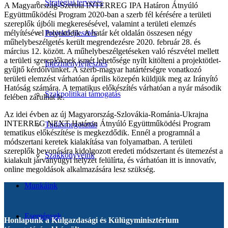
Stratégiai tervezés
A Magyarország-Szerbia INTERREG IPA Határon Átnyúló
Együttműködési Program 2020-ban a szerb fél kérésére a területi
szereplők újbóli megkeresésével, valamint a területi elemzés
mélyítésével folytatódik. A határ két oldalán összesen négy
Projektfejlesztés
műhelybeszélgetés került megrendezésre 2020. február 28. és
március 12. között. A műhelybeszélgetéseken való részvétel mellett
a területi szereplőknek ismét lehetősége nyílt kitölteni a projektötlet-
Intézményfejlesztés
gyűjtő kérdőívünket. A szerb-magyar határtérségre vonatkozó
területi elemzést várhatóan április közepén küldjük meg az Irányító
Hatóság számára. A tematikus előkészítés várhatóan a nyár második
Szakpolitikai támogatás
felében zárulhat le.
Az idei évben az új Magyarország-Szlovákia-Románia-Ukrajna
INTERREG NEXT Határon Átnyúló Együttműködési Program
Tudásmegosztás
tematikus előkészítése is megkezdődik. Ennél a programnál a
módszertani keretek kialakítása van folyamatban. A területi
szereplők bevonására kidolgozott eredeti módszertant és ütemezést a
Szakkönyveink
kialakult járványügyi helyzet felülírta, és várhatóan itt is innovatív,
online megoldások alkalmazására lesz szükség.
Munkáink
Események
Honlapunk a Külgazdasági és Külügyminisztérium