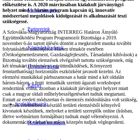
előkészítése is. A 2020 márciusában kialakult járványügyi
helyzet mind a három program kapcsán új, innovatív
Munkatársaink
módszertani megoldások kidolgozását és alkalmazását teszi
szükségessé.
Partnereink
A Szlovákia-Magyarország INTERREG Határon Átnyúló
Együttműködési Program Programozói Bizottsága a 2019.
november 6-án tartott ülésén döntött a megkezdett munka további
Közérdekű adatok
folytatásának mikéntjéről. Három témakör esetében
(Örökségmenedzsment, Gazdaságfejlesztés, Társadalmi kihívások) a
Bizottság további elemzések elvégzését tartotta szükségesnek, míg
két témakört (Intézményi együttműködések, Környezeti
Hivatalos iratok
fenntarthatóság) horizontális eszközként javasolt kezelni. Az
elemzési munkákkal párhuzamosan a határ mind a két oldalán
három-három, a fenti tematikák szerinti ágazati workshopot
Karrier
rendeztünk volna, azonban a kialakult járványügyi helyzet miatt
csak a magyar oldali műhelybeszélgetéseket tudtuk megtartani.
Emiatt az eredeti módszertan és ütemezés módosítására volt szükség,
Szolgáltatásaink
melynek értelmében a készülő területi elemzésből kétnyelvű
kivonatok készülnek, melyeket a területi szereplők online (írásban,
illetve webinárium formájában) tudnak majd véleményezni. A
dokumentációt várhatóan május közepén tudjuk véglegesíteni.
Határtani kutatások