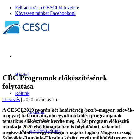
Feliratkozás a CESCI hírlevelére
Kövessen minket Facebookon!
Híreink
CBC Programok előkészítésének
folytatása
Rólunk
Tervezés
| 2020. március 25.
A CESCI 2019 nyarán két határtérség (szerb-magyar, szlovák-
Tagjaink
magyar) határon átnyúló együttműködési programjának
tematikus előkészítését kezdte meg. A két program előkészítő
munkája 2020 első hónapjaiban is folytatódott, valamint
Tisztségviselőink
megkezdődött a négy országot magába foglaló Magyarország-
Szlovákia-Románia-Ukrajna közötti együttműködési program