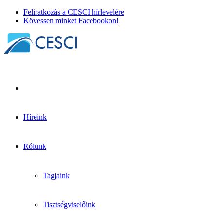
Feliratkozás a CESCI hírlevelére
Kövessen minket Facebookon!
Híreink
Határon átnyúló erdészeti párbeszédet
tartottak Bad Leonfeldenben
Rólunk
BorderLabs
+
Projektfejlesztés
| 2026. január 31.
Tagjaink
Tisztségviselőink