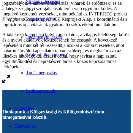
Stratégiai tervezés
jogszabályok, a katasztrófaelhárítás (viharok és erdőtüzek) és az
állategészségügyi szolgáltatások terén való együttműködés. A
meglévő kezdeményezéseket, mint például az INTERREG projekt
FirefightersCoop
és az AT–CZ Kisprojekt Alap, a koordináció és a
Projektfejlesztés
jogbiztonság javításának gyakorlati eszközeiként mutatták be.
A találkozó kiemelte a helyi kapcsolatok, a világos felelősségi körök
Intézményfejlesztés
és a nyelvi akadályok leküzdésének fontosságát. A következő
lépéseként mindkét fél összeállítja azokat a konkrét eseteket, ahol
határon átnyúló kapcsolatokra van szükség, és meghatározza az
Szakpolitikai támogatás
illetékes hatóságokat, azzal a céllal, hogy javítsa a napi szintű
együttműködést és naprakészen tartsa a közös kapcsolattartási
térképeket.
Tudásmegosztás
Szakkönyveink
Munkáink
Honlapunk a Külgazdasági és Külügyminisztérium
támogatásával készült.
Események