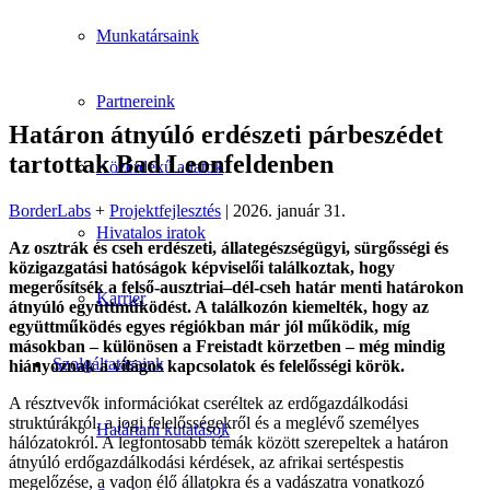
Munkatársaink
Partnereink
Határon átnyúló erdészeti párbeszédet
tartottak Bad Leonfeldenben
Közérdekű adatok
BorderLabs
+
Projektfejlesztés
| 2026. január 31.
Hivatalos iratok
Az osztrák és cseh erdészeti, állategészségügyi, sürgősségi és
közigazgatási hatóságok képviselői találkoztak, hogy
megerősítsék a felső-ausztriai–dél-cseh határ menti határokon
Karrier
átnyúló együttműködést. A találkozón kiemelték, hogy az
együttműködés egyes régiókban már jól működik, míg
másokban – különösen a Freistadt körzetben – még mindig
Szolgáltatásaink
hiányoznak a világos kapcsolatok és felelősségi körök.
A résztvevők információkat cseréltek az erdőgazdálkodási
struktúrákról, a jogi felelősségekről és a meglévő személyes
Határtani kutatások
hálózatokról. A legfontosabb témák között szerepeltek a határon
átnyúló erdőgazdálkodási kérdések, az afrikai sertéspestis
megelőzése, a vadon élő állatokra és a vadászatra vonatkozó