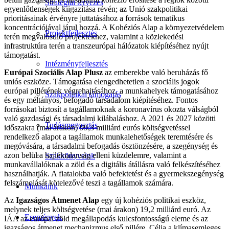
Stratégiai tervezés
egyenlőtlenségek kiigazítása révén; az Unió szakpolitikai
prioritásainak érvényre juttatásához a források tematikus
koncentrációjával járul hozzá. A Kohéziós Alap a környezetvédelem
Projektfejlesztés
terén megvalósuló projektekhez, valamint a közlekedési
infrastruktúra terén a transzeurópai hálózatok kiépítéséhez nyújt
támogatást.
Intézményfejlesztés
Európai Szociális Alap Plusz
az emberekbe való beruházás fő
uniós eszköze. Támogatása elengedhetetlen a szociális jogok
európai pillérének végrehajtásához, a munkahelyek támogatásához
Szakpolitikai támogatás
és egy méltányos, befogadó társadalom kiépítéséhez. Fontos
forrásokat biztosít a tagállamoknak a koronavírus okozta válságból
való gazdasági és társadalmi kilábaláshoz. A 2021 és 2027 közötti
Tudásmegosztás
időszakra (mai árakon) 99,3 milliárd eurós költségvetéssel
rendelkező alapot a tagállamok munkalehetőségek teremtésére és
megóvására, a társadalmi befogadás ösztönzésére, a szegénység és
azon belül a hajléktalanság elleni küzdelemre, valamint a
Szakkönyveink
munkavállalóknak a zöld és a digitális átállásra való felkészítéséhez
használhatják. A fiatalokba való befektetést és a gyermekszegénység
felszámolását kötelezővé teszi a tagállamok számára.
Munkáink
Az
Igazságos Átmenet Alap
egy új kohéziós politikai eszköz,
melynek teljes költségvetése (mai árakon) 19,2 milliárd euró. Az
Események
IÁA az európai zöld megállapodás kulcsfontosságú eleme és az
igazságos átmenet mechanizmus első pillére. Célja a klímasemleges