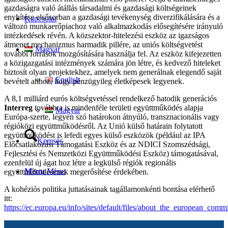
gazdaságra való átállás társadalmi és gazdasági költségeinek
enyhítése elsősorban a gazdasági tevékenység diverzifikálására és a
Kapcsolat
változó munkaerőpiachoz való alkalmazkodás elősegítésére irányuló
intézkedések révén. A közszektor-hitelezési eszköz az igazságos
átmenet mechanizmus harmadik pillére, az uniós költségvetést
Magyar
további források mozgósítására használja fel. Az eszköz kifejezetten
a közigazgatási intézmények számára jön létre, és kedvező hiteleket
biztosít olyan projektekhez, amelyek nem generálnak elegendő saját
English
bevételt ahhoz, hogy pénzügyileg életképesek legyenek.
A 8,1 milliárd eurós költségvetéssel rendelkező hatodik generációs
Interreg
továbbra is mindenféle területi együttműködés alapja
Magyar
Európa-szerte, legyen szó határokon átnyúló, transznacionális vagy
régióközi együttműködésről. Az Unió külső határain folytatott
együttműködést is lefedi egyes külső eszközök (például az IPA
Keresés
Előcsatlakozási Támogatási Eszköz és az NDICI Szomszédsági,
Fejlesztési és Nemzetközi Együttműködési Eszköz) támogatásával,
ezenfelül új ágat hoz létre a legkülső régiók regionális
Menu
Menu
együttműködésének megerősítése érdekében.
A kohéziós politika juttatásainak tagállamonkénti bontása elérhető
itt:
https://ec.europa.eu/info/sites/default/files/about_the_european_c