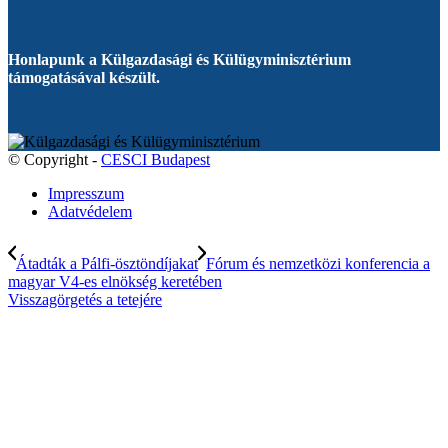
Honlapunk a Külgazdasági és Külügyminisztérium
támogatásával készült.
© Copyright -
CESCI Budapest
Impresszum
Adatvédelem
Átadták a Pálfi-ösztöndíjakat
Fórum és nemzetközi konferencia a
magyar V4-es elnökség keretében
Visszagörgetés a tetejére