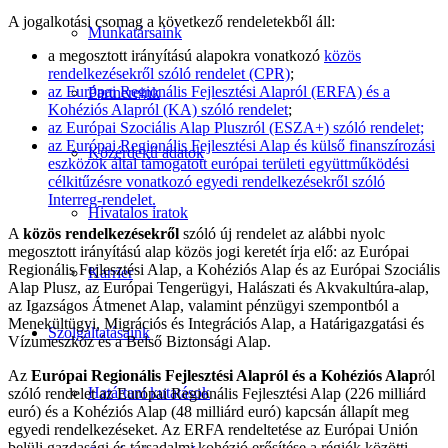
A jogalkotási csomag a következő rendeletekből áll:
Munkatársaink
a megosztott irányítású alapokra vonatkozó
közös
rendelkezésekről szóló rendelet (CPR)
;
az Európai Regionális Fejlesztési Alapról (ERFA) és a
Partnereink
Kohéziós Alapról (KA) szóló rendelet
;
az Európai Szociális Alap Pluszról (ESZA+) szóló rendelet;
az Európai Regionális Fejlesztési Alap és külső finanszírozási
Közérdekű adatok
eszközök által támogatott európai területi együttműködési
célkitűzésre vonatkozó egyedi rendelkezésekről szóló
Interreg-rendelet.
Hivatalos iratok
A
közös rendelkezésekről
szóló új rendelet az alábbi nyolc
megosztott irányítású alap közös jogi keretét írja elő: az Európai
Regionális Fejlesztési Alap, a Kohéziós Alap és az Európai Szociális
Karrier
Alap Plusz, az Európai Tengerügyi, Halászati és Akvakultúra-alap,
az Igazságos Átmenet Alap, valamint pénzügyi szempontból a
Menekültügyi, Migrációs és Integrációs Alap, a Határigazgatási és
Szolgáltatásaink
Vízumeszköz és a Belső Biztonsági Alap.
Az
Európai Regionális Fejlesztési Alapról és a Kohéziós Alap
ról
Határtani kutatások
szóló rendelet az Európai Regionális Fejlesztési Alap (226 milliárd
euró) és a Kohéziós Alap (48 milliárd euró) kapcsán állapít meg
egyedi rendelkezéseket. Az ERFA rendeltetése az Európai Unión
belüli gazdasági és társadalmi kohézió erősítése a régiók közötti