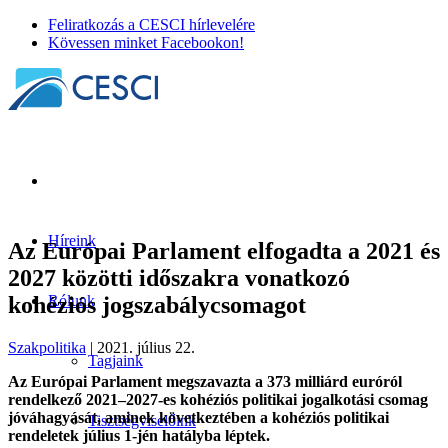
Feliratkozás a CESCI hírlevelére
Kövessen minket Facebookon!
Híreink
Az Európai Parlament elfogadta a 2021 és
2027 közötti időszakra vonatkozó
kohéziós jogszabálycsomagot
Rólunk
Szakpolitika
| 2021. július 22.
Tagjaink
Az Európai Parlament megszavazta a 373 milliárd euróról
rendelkező 2021–2027-es kohéziós politikai jogalkotási csomag
jóváhagyását, aminek következtében a kohéziós politikai
Tisztségviselőink
rendeletek július 1-jén hatályba léptek.