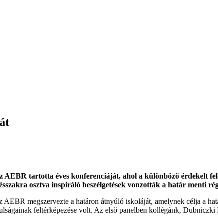
át
z AEBR tartotta éves konferenciáját, ahol a különböző érdekelt fe
sszakra osztva inspiráló beszélgetések vonzották a határ menti ré
 AEBR megszervezte a határon átnyúló iskoláját, amelynek célja a határ
gainak feltérképezése volt. Az első panelben kollégánk, Dubniczki Kitt