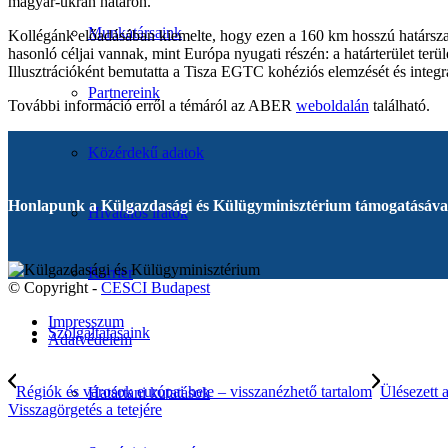
magyar-ukrán határon.
Munkatársaink
Kollégánk előadásában kiemelte, hogy ezen a 160 km hosszú határszaka
hasonló céljai vannak, mint Európa nyugati részén: a határterület terül
Illusztrációként bemutatta a Tisza EGTC kohéziós elemzését és integrált
Partnereink
További információ erről a témáról az ABER
weboldalán
található.
Közérdekű adatok
Honlapunk a Külgazdasági és Külügyminisztérium támogatásával
Hivatalos iratok
Karrier
© Copyright -
CESCI Budapest
Impresszum
Szolgáltatásaink
Adatvédelem
Régiók és városok európai hete – visszanézhető tartalom
Ülésezett 
Határtani kutatások
Visszagörgetés a tetejére