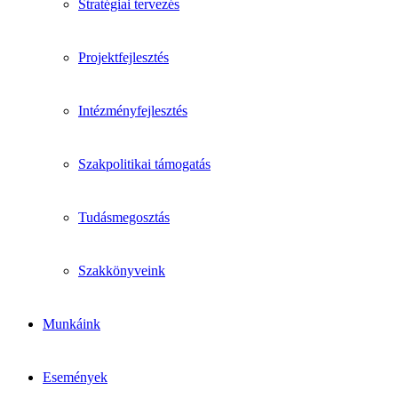
Stratégiai tervezés
Projektfejlesztés
Intézményfejlesztés
Szakpolitikai támogatás
Tudásmegosztás
Szakkönyveink
Munkáink
Események