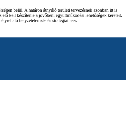
égen belül. A határon átnyúló területi tervezésnek azonban itt is
és elő kell készítenie a jövőbeni együttműködési lehetőségek kereteit.
élyreható helyzetelemzés és stratégiai terv.