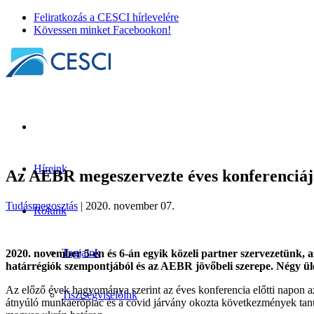
Feliratkozás a CESCI hírlevelére
Kövessen minket Facebookon!
Híreink
Az AEBR megeszervezte éves konferenciáj
Tudásmegosztás
| 2020. november 07.
Rólunk
Tagjaink
2020. november 5-én és 6-án egyik közeli partner szervezetünk, a
határrégiók szempontjából és az AEBR jövőbeli szerepe. Négy ülé
Az előző évek hagyománya szerint az éves konferencia előtti napon az
Tisztségviselőink
átnyúló munkaerőpiac és a covid járvány okozta következmények tanulsá