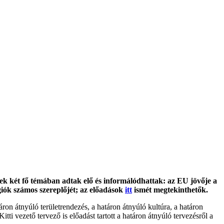
lek két fő témában adtak elő és informálódhattak: az EU jövője a
giók számos szereplőjét; az előadások
itt
ismét megtekinthetők.
on átnyúló területrendezés, a határon átnyúló kultúra, a határon
i vezető tervező is előadást tartott a határon átnyúló tervezésről a