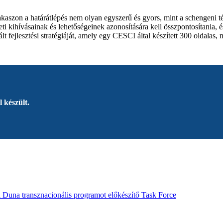
szon a határátlépés nem olyan egyszerű és gyors, mint a schengeni térs
eti kihívásainak és lehetőségeinek azonosítására kell összpontosítania, 
 fejlesztési stratégiáját, amely egy CESCI által készített 300 oldalas, m
 készült.
a Duna transznacionális programot előkészítő Task Force