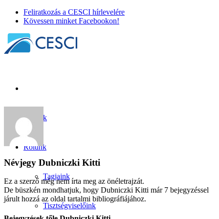
Feliratkozás a CESCI hírlevelére
Kövessen minket Facebookon!
Híreink
Rólunk
Névjegy
Dubniczki Kitti
Tagjaink
Ez a szerző még nem írta meg az önéletrajzát.
De büszkén mondhatjuk, hogy
Dubniczki Kitti
már 7 bejegyzéssel
járult hozzá az oldal tartalmi bibliográfiájához.
Tisztségviselőink
Bejegyzések tőle Dubniczki Kitti