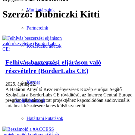
Munkatársaink
Szerző:
Dubniczki Kitti
Partnereink
Közérdekű adatok
Felhívás beszerzési eljáráson való
Hivatalos iratok
részvételre (BorderLabs CE)
Karrier
2025. április 22.
A Határon Átnyúló Kezdeményezések Közép-európai Segítő
Szolgálata a BorderLabs CE rövidítésű, az Interreg Central Europe
Szolgáltatásaink
program által támogatott projektjéhez kapcsolódóan audiovizuális
tartalmak készítésére keres külső szakértőt ...
Határtani kutatások