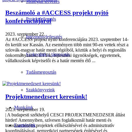
Stratégiai tervezés
Beszámoló a #ACCESS projekt nyitó
Projektfejlesztés
konferenciájáról
2023. szeptember 22.
Intézményfejlesztés
Az #ACCESS projekt nyitó konferenciájára 2023. szeptember 14-
én került sor Kassán. Az eseményen több mint 90-en vettek részt a
szlovák-magyar határ menti régióból, köztük a helyi és regionális
Szakpolitikai támogatás
önkormányzatok, ETT-k, fejlesztési ügynökségek, egyetemek,
vállalkozások képviselői és a határ mentén élő ...
Tudásmegosztás
Szakkönyveink
Projektmenedzsert keresünk!
Munkáink
2023. szeptember 19.
| A budapesti székhelyű CESCI PROJEKTMENEDZSER állást
hirdet! Amennyiben, szívesen foglalkoznál határ menti és
Események
transznacionális projektek előkészítésével és adminisztratív
koordinálásával, nemzetközi partnerségek építésével és