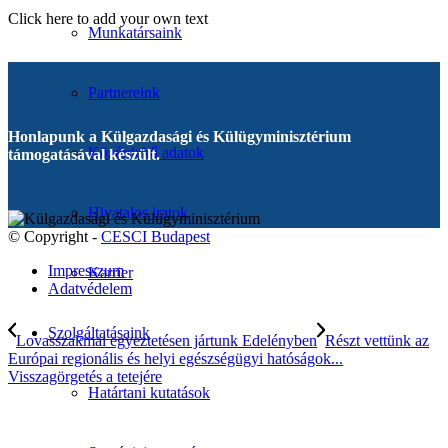
Click here to add your own text
Munkatársaink
Partnereink
Honlapunk a Külgazdasági és Külügyminisztérium
Közérdekű adatok
támogatásával készült.
Hivatalos iratok
© Copyright -
CESCI Budapest
Impresszum
Karrier
Adatvédelem
Szolgáltatásaink
Lovasszakmai egyeztetésen jártunk Edelényben
Részt vettünk az
Európai regionális és helyi egészségügyi hatóságok...
Visszagörgetés a tetejére
Határtani kutatások