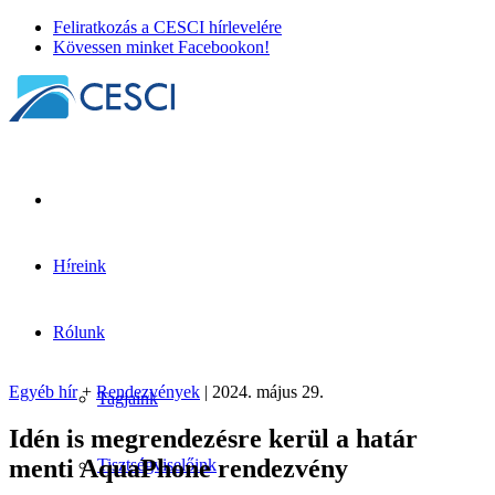
Feliratkozás a CESCI hírlevelére
Kövessen minket Facebookon!
Híreink
Idén is megrendezésre kerül a határ
menti AquaPhone rendezvény
Rólunk
Egyéb hír
+
Rendezvények
| 2024. május 29.
Egyéb hír
+
Rendezvények
| 2024. május 29.
Tagjaink
Idén is megrendezésre kerül a határ
menti AquaPhone rendezvény
Tisztségviselőink