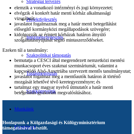
Stratégiai tervezés
elemzik a vonatkozó intézményi és jogi környezetet;
elvégzik 4 konkrét határ menti kórház alkalmassági
vizsgálatát;
Projektfejlesztés
javaslatot fogalmaznak meg a határ menti betegellátást
elősegítő kormányközi megállapodások szövegére;
kidolgozzák az érintett kórházak határon átnyúló
Intézményfejlesztés
szolgáltatásnyújtását segítő mintaszerződéseket.
Ezeken túl a tanulmány:
Szakpolitikai támogatás
bemutatja a CESCI által megrendezett nemzetközi mentési
munkacsoport éves szakmai szemináriumát, valamint a
kapcsolódó Alsó-Ausztriába szervezett mentős tanulmányutat;
Tudásmegosztás
javaslatot fogalmaz meg a mentőautók határon át történő
mozgását lehetővé tévő keretegyezményre; és
tartalmaz egy magyar nyelvű útmutatót a határ menti
Szakkönyveink
betegellátás gyakorlati megvalósításához.
Munkáink
Honlapunk a Külgazdasági és Külügyminisztérium
Események
támogatásával készült.