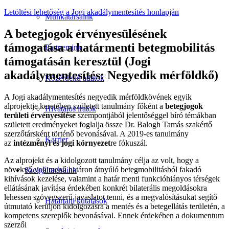
Letöltési lehetőség a Jogi akadálymentesítés honlapján
Munkatársaink
A betegjogok érvényesülésének
támogatása a határmenti betegmobilitás
Partnereink
támogatásán keresztül (Jogi
akadálymentesítés: Negyedik mérföldkő)
Közérdekű adatok
A Jogi akadálymentesítés negyedik mérföldkövének egyik
alprojektje keretében született tanulmány főként a
betegjogok
Hivatalos iratok
területi érvényesítése
szempontjából jelentőséggel bíró témákban
született eredményeket foglalja össze Dr. Balogh Tamás szakértő
szerzőtársként történő bevonásával. A 2019-es tanulmány
Karrier
az
intézményi és jogi környezet
re fókuszál.
Az alprojekt és a kidolgozott tanulmány célja az volt, hogy a
növekvő volumenű határon átnyúló betegmobilitásból fakadó
Szolgáltatásaink
kihívások kezelése, valamint a határ menti funkcióhiányos térségek
ellátásának javítása érdekében konkrét bilaterális megoldásokra
lehessen szövegszerű javaslatot tenni, és a megvalósításukat segítő
Határtani kutatások
útmutató kerüljön kidolgozásra a mentés és a betegellátás területén, a
kompetens szereplők bevonásával. Ennek érdekében a dokumentum
szerzői