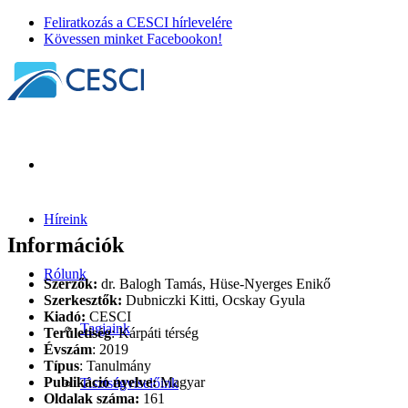
Feliratkozás a CESCI hírlevelére
Kövessen minket Facebookon!
Híreink
Információk
Rólunk
Szerzők:
dr. Balogh Tamás, Hüse-Nyerges Enikő
Szerkesztők:
Dubniczki Kitti, Ocskay Gyula
Kiadó:
CESCI
Tagjaink
Területiség
: Kárpáti térség
Évszám
: 2019
Típus
: Tanulmány
Publikáció nyelve:
Magyar
Tisztségviselőink
Oldalak száma:
161