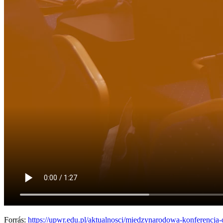
Forrás:
https://upwr.edu.pl/aktualnosci/miedzynarodowa-konferencja