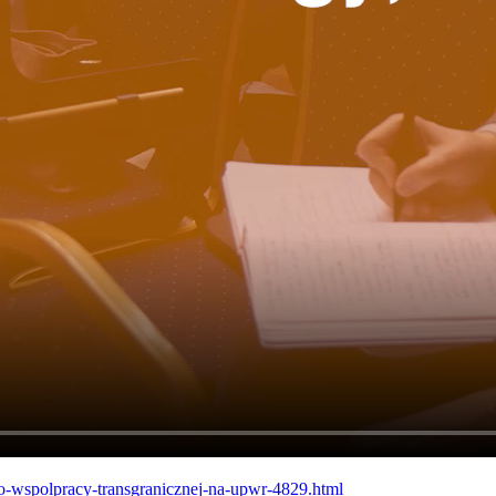
-o-wspolpracy-transgranicznej-na-upwr-4829.html