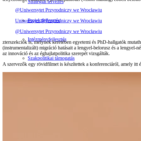
Stratégiai tervezés
@Uniwersytet Przyrodniczy we Wrocławiu
Projektfejlesztés
Uniwersytet @Przyrodniczy we Wrocławiu
@Uniwersytet Przyrodniczy we Wrocławiu
Intézményfejlesztés
zterszekciók is, melynek keretében egyetemi és PhD-hallgatók mutath
(instrumentalizált) migráció hatásait a lengyel-belorusz és a lengyel-n
az innováció és az éghajlatpolitika szerepét vizsgálták.
Szakpolitikai támogatás
A szervezők egy rövidfilmet is készítettek a konferenciáról, amely itt é
Tudásmegosztás
Szakkönyveink
Munkáink
Események