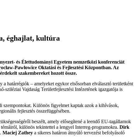
, éghajlat, kultúra
nyezet- és Élettudományi Egyetem nemzetközi konferenciát
Wrocław-Pawłowice Oktatási és Fejlesztési Központban. Az
 érdekelt szakembereket hozott össze.
y a határrégiók – amelyeket egykor elsősorban elválasztó területként
só-sziléziai Vajdaság Területfejlesztési Intézetének igazgatója is
beli szempontokat. Különös figyelmet kaptak azok a kihívások,
gionális fejlesztés összefüggésében.
 szükségességéről beszélt, amely elősegítené a leendő EU-tagállamok
témáiról, különös tekintettel a lengyel Interreg-programokra.
Dirk
e.
Maciej Zathey
a sikeres határon átnyúló tervezést befolyásoló