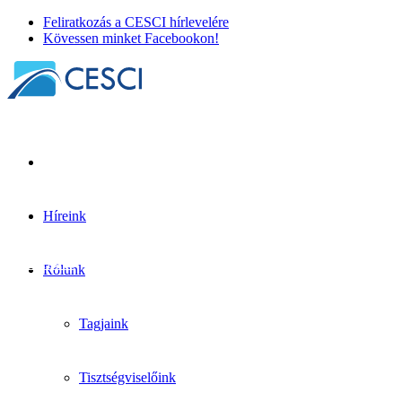
Feliratkozás a CESCI hírlevelére
Kövessen minket Facebookon!
Híreink
Határon átnyúló együttműködés a kihívások 
BorderLabs
+
Tudásmegosztás
| 2026. március 30.
Rólunk
Tagjaink
Tisztségviselőink