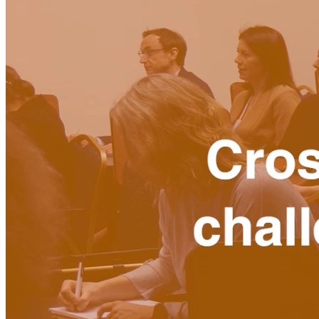
Kapcsolat
Magyar
English
Magyar
Keresés
Menu
Menu