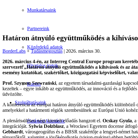
Munkatársaink
Partnereink
Határon átnyúló együttműködés a kihívások 
Közérdekű adatok
BorderLabs
+
Tudásmegosztás
| 2026. március 30.
2026. március 4-én, az Interreg Central Europe program keret
Hivatalos iratok
szervezett „Határon átnyúló együttműködés a kihívások és az áta
esemény kutatókat, szakértőket, közigazgatási képviselőket, vala
Prof. Szymon Szewrański
, az egyetem társadalmi-gazdasági kapcsol
Karrier
kezeltek – egyre inkább az együttműködés, az innováció és a fejlődés
üdvözölte.
Szolgáltatásaink
A konferencia az európai határon átnyúló együttműködés különböző dime
amelyekkel a határmenti régiók szembesülnek az Európai Unió kohéziós 
A plenáris ülésen négy kiemelt előadás hangzott el.
Ocskay Gyula
, a
Határtani kutatások
integrációját.
Sylwia Dołzbłasz
, a Wrocławi Egyetem docense átfogó k
Gebhardt
, városgeográfus és a BBSR szakértője a lengyel-német határ
tényezőkről, valamint a jövőképalkotás (vision-making) ebben betöltöt