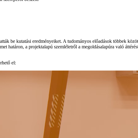
atták be kutatási eredményeiket. A tudományos előadások többek között
émet határon, a projektalapú szemléletről a megoldásalapúra való áttérés
rhető el: