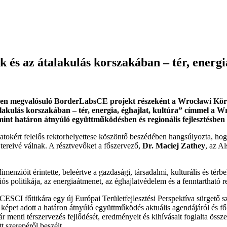
és az átalakulás korszakában – tér, energia
ében megvalósuló BorderLabsCE projekt részeként a Wrocławi Kör
lakulás korszakában – tér, energia, éghajlat, kultúra” címmel a 
mint határon átnyúló együttműködésben és regionális fejlesztésben
atokért felelős rektorhelyettese köszöntő beszédében hangsúlyozta, hog
 tereivé válnak. A résztvevőket a főszervező,
Dr. Maciej Zathey
, az Al
nzióit érintette, beleértve a gazdasági, társadalmi, kulturális és tér
politikája, az energiaátmenet, az éghajlatvédelem és a fenntartható re
 CESCI főtitkára egy új Európai Területfejlesztési Perspektíva sürgető
épet adott a határon átnyúló együttműködés aktuális agendájáról és fő 
 menti térszervezés fejlődését, eredményeit és kihívásait foglalta össz
t szerepéről beszélt.