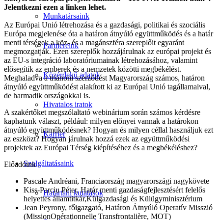
‌Jelentkezni‌ ‌‌ezen‌ ‌‌a‌ ‌linken‌ ‌lehet.‌ ‌ ‌
Munkatársaink
Az Európai Unió létrehozása és a gazdasági, politikai és szociális
Európa megjelenése óta a határon átnyúló együttműködés és a határ
menti térségek a köz- és a magánszféra szereplőit egyaránt
Partnereink
megmozgatják. Ezen szereplők hozzájárulnak az európai projekt és
az EU-s integráció laboratóriumainak létrehozásához, valamint
elősegítik az emberek és a nemzetek közötti megbékélést.
Közérdekű adatok
Meghaladva a trianoni szerződést Magyarország számos, határon
átnyúló együttműködést alakított ki az Európai Unió tagállamaival,
de harmadik országokkal is.
Hivatalos iratok
A szakértőket megszólaltató webinárium során számos kérdésre
kaphatunk választ, például: milyen előnyei vannak a határokon
átnyúló együttműködésnek? Hogyan és milyen céllal használjuk ezt
Karrier
az eszközt? Hogyan járulnak hozzá ezek az együttműködési
projektek az Európai Térség kiépítéséhez és a megbékéléshez?
Szolgáltatásaink
Előadóink‌ ‌:‌ ‌
Pascale‌ ‌Andréani,‌ ‌Franciaország‌ ‌magyarországi‌ ‌nagykövete‌ ‌
Kiss-Parciu‌ ‌Péter,‌ ‌Határ‌ ‌menti‌ ‌gazdaságfejlesztésért‌ ‌felelős‌
Határtani kutatások
‌helyettes‌ ‌államtitkár,‌‌Külgazdasági‌ ‌és‌ ‌Külügyminisztérium‌ ‌
Jean‌ ‌Peyrony,‌ ‌főigazgató,‌ ‌Határon‌ ‌Átnyúló‌ ‌Operatív‌ ‌Misszió‌
‌(Mission‌‌Opérationnelle‌ ‌Transfrontalière,‌ ‌MOT)‌ ‌