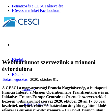
Feliratkozás a CESCI hírlevelére
Kövessen minket Facebookon!
Híreink
Webináriumot szervezünk a trianoni
évfordulóra
Rólunk
Tudásmegosztás
| 2020. október 01.
A‌ ‌CESCI‌ ‌‌a‌ ‌magyarországi‌ ‌Francia‌ ‌Nagykövetség,‌ ‌a‌ ‌budapesti‌
Tagjaink
‌Francia‌ ‌Intézet,‌ ‌a‌‌ Mission‌ ‌Opéra‌tionnelle‌ ‌Transfrontalière‌ ‌és‌ ‌az‌
‌Initiatives‌ ‌France-Europe‌ ‌Centrale ‌‌et‌ ‌Orientale‌ szervezetekkel
‌közösen‌ ‌webináriumot‌ ‌szervez‌ ‌2020.‌ ‌október‌ ‌28-án‌ ‌17:00‌ ‌órai‌‌
Tisztségviselőink
kezdettel,‌ ‌melynek‌ ‌címe:‌ ‌“A‌ ‌határokon‌ ‌átnyúló‌ ‌együttműködés‌
‌előnyei‌ ‌az‌ ‌európai‌‌ projekt ‌számára‌ ‌–‌ ‌100‌ ‌évvel‌ ‌Trianon‌ ‌után”.‌