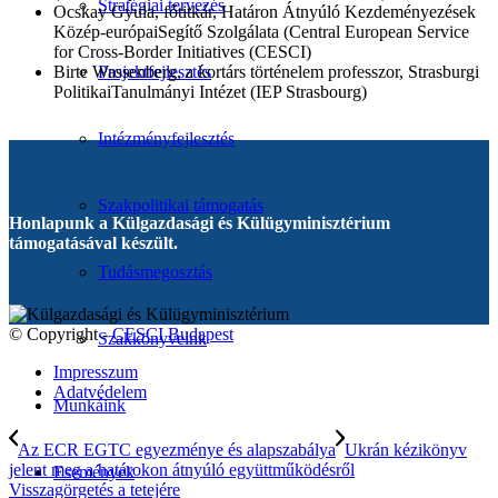
Stratégiai tervezés
Ocskay‌ ‌Gyula,‌ ‌főtitkár,‌ ‌Határon‌ ‌Átnyúló‌ ‌Kezdeményezések‌
‌Közép-európai‌‌Segítő‌ ‌Szolgálata‌ ‌(Central‌ ‌European‌ ‌Service‌
‌for‌ ‌Cross-Border‌ ‌Initiatives‌ ‌(CESCI)‌
Birte‌ ‌Wassenberg,‌ ‌a kortárs‌ ‌történelem‌ ‌professzor,‌ ‌Strasburgi‌
Projektfejlesztés
‌Politikai‌‌Tanulmányi‌ Intézet‌ ‌(IEP‌ ‌Strasbourg)‌
Intézményfejlesztés
Szakpolitikai támogatás
Honlapunk a Külgazdasági és Külügyminisztérium
támogatásával készült.
Tudásmegosztás
© Copyright -
CESCI Budapest
Szakkönyveink
Impresszum
Adatvédelem
Munkáink
Az ECR EGTC egyezménye és alapszabálya
Ukrán kézikönyv
jelent meg a határokon átnyúló együttműködésről
Események
Visszagörgetés a tetejére