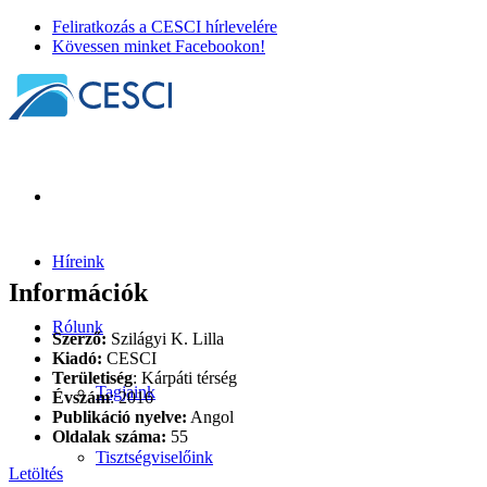
Feliratkozás a CESCI hírlevelére
Kövessen minket Facebookon!
Híreink
Információk
Rólunk
Szerző:
Szilágyi K. Lilla
Kiadó:
CESCI
Területiség
: Kárpáti térség
Tagjaink
Évszám
: 2016
Publikáció nyelve:
Angol
Oldalak száma:
55
Tisztségviselőink
Letöltés