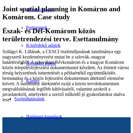
Joint spatial planning in Komárno and
Munkatársaink
Komárom. Case study
Partnereink
Észak- és Dél-Komárom közös
területrendezési terve. Esettanulmány
Közérdekű adatok
Szilágyi K. Lillának, a CESCI ösztöndíjasának tanulmánya egy
nagyszerű kezdeményezést mutat be a szlovák–magyar
határtérségből. A szlovákiai Révkomárom és a magyar Komárom
Hivatalos iratok
közös településfejlesztési dokumentumot készített. Az érintett városi
térség helyzetének ismertetését a példaértékű együttműködés
bemutatása és a közös fejlesztési dokumentum áttekintő elemzése
Karrier
követi. A tanulmány áttekintést nyújt a közös tervdokumentum
megvalósításának legfőbb kihívásairól, valamint azokról a
javaslatokról, amelyeket a szerző működő jó gyakorlatokra utalva
Szolgáltatásaink
tesz.
Határtani kutatások