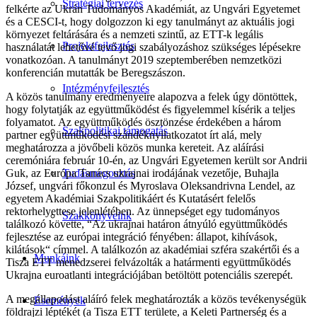
Stratégiai tervezés
felkérte az Ukrán Tudományos Akadémiát, az Ungvári Egyetemet
és a CESCI-t, hogy dolgozzon ki egy tanulmányt az aktuális jogi
környezet feltárására és a nemzeti szintű, az ETT-k legális
Projektfejlesztés
használatát lehetővé tevő jogi szabályozáshoz szükséges lépésekre
vonatkozóan. A tanulmányt 2019 szeptemberében nemzetközi
konferencián mutatták be Beregszászon.
Intézményfejlesztés
A közös tanulmány eredményeire alapozva a felek úgy döntöttek,
hogy folytatják az együttműködést és figyelemmel kísérik a teljes
folyamatot. Az együttműködés ösztönzése érdekében a három
Szakpolitikai támogatás
partner együttműködési szándéknyilatkozatot írt alá, mely
meghatározza a jövőbeli közös munka kereteit. Az aláírási
ceremóniára február 10-én, az Ungvári Egyetemen került sor Andrii
Guk, az Európa Tanács ukrajnai irodájának vezetője, Buhajla
Tudásmegosztás
József, ungvári főkonzul és Myroslava Oleksandrivna Lendel, az
egyetem Akadémiai Szakpolitikáért és Kutatásért felelős
rektorhelyettese jelenlétében. Az ünnepséget egy tudományos
Szakkönyveink
találkozó követte, “Az ukrajnai határon átnyúló együttműködés
fejlesztése az európai integráció fényében: állapot, kihívások,
kilátások“ címmel. A találkozón az akadémiai szféra szakértői és a
Munkáink
Tisza ETT menedzserei felvázolták a határmenti együttműködés
Ukrajna euroatlanti integrációjában betöltött potenciális szerepét.
A megállapodást aláíró felek meghatározták a közös tevékenységük
Események
földrajzi léptékét (a Tisza ETT területe, a Keleti Partnerség és a