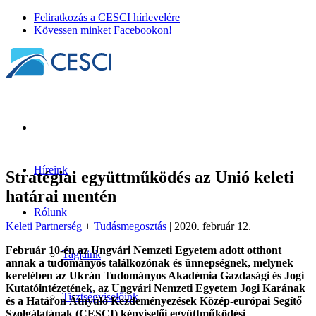
Feliratkozás a CESCI hírlevelére
Kövessen minket Facebookon!
Híreink
Stratégiai együttműködés az Unió keleti
határai mentén
Rólunk
Keleti Partnerség
+
Tudásmegosztás
| 2020. február 12.
Február 10-én az Ungvári Nemzeti Egyetem adott otthont
Tagjaink
annak a tudományos találkozónak és ünnepségnek, melynek
keretében az Ukrán Tudományos Akadémia Gazdasági és Jogi
Kutatóintézetének, az Ungvári Nemzeti Egyetem Jogi Karának
Tisztségviselőink
és a Határon Átnyúló Kezdeményezések Közép-európai Segítő
Szolgálatának (CESCI) képviselői együttműködési