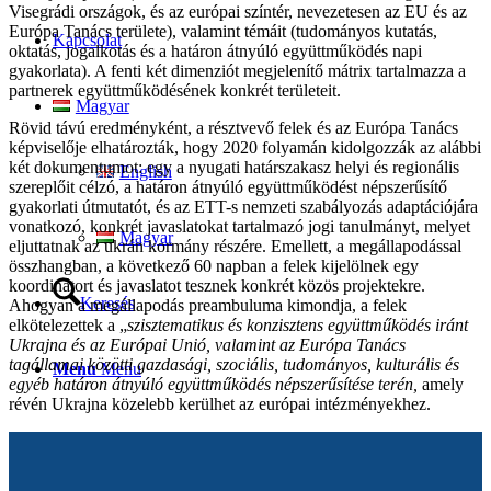
Visegrádi országok, és az európai színtér, nevezetesen az EU és az
Európa Tanács területe), valamint témáit (tudományos kutatás,
Kapcsolat
oktatás, jogalkotás és a határon átnyúló együttműködés napi
gyakorlata). A fenti két dimenziót megjelenítő mátrix tartalmazza a
partnerek együttműködésének konkrét területeit.
Magyar
Rövid távú eredményként, a résztvevő felek és az Európa Tanács
képviselője elhatározták, hogy 2020 folyamán kidolgozzák az alábbi
két dokumentumot: egy a nyugati határszakasz helyi és regionális
English
szereplőit célzó, a határon átnyúló együttműködést népszerűsítő
gyakorlati útmutatót, és az ETT-s nemzeti szabályozás adaptációjára
vonatkozó, konkrét javaslatokat tartalmazó jogi tanulmányt, melyet
Magyar
eljuttatnak az ukrán kormány részére. Emellett, a megállapodással
összhangban, a következő 60 napban a felek kijelölnek egy
koordinátort és javaslatot tesznek konkrét közös projektekre.
Keresés
Ahogyan a megállapodás preambuluma kimondja, a felek
elkötelezettek a „
szisztematikus és konzisztens együttműködés iránt
Ukrajna és az Európai Unió, valamint az Európa Tanács
tagállamai közötti gazdasági, szociális, tudományos, kulturális és
Menu
Menu
egyéb határon átnyúló együttműködés népszerűsítése terén,
amely
révén Ukrajna közelebb kerülhet az európai intézményekhez.