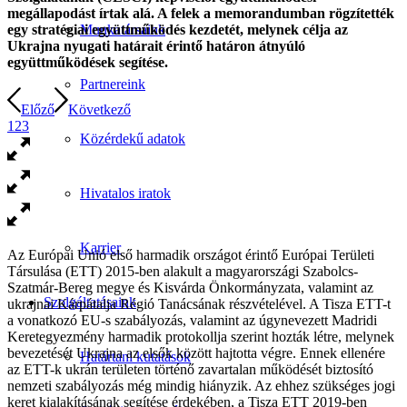
megállapodást írtak alá. A felek a memorandumban rögzítették
egy stratégiai együttműködés kezdetét, melynek célja az
Munkatársaink
Ukrajna nyugati határait érintő határon átnyúló
együttműködések segítése.
Partnereink
Előző
Következő
1
2
3
Közérdekű adatok
Hivatalos iratok
Karrier
Az Európai Unió első harmadik országot érintő Európai Területi
Társulása (ETT) 2015-ben alakult a magyarországi Szabolcs-
Szatmár-Bereg megye és Kisvárda Önkormányzata, valamint az
Szolgáltatásaink
ukrajnai Kárpátalja Régió Tanácsának részvételével. A Tisza ETT-t
a vonatkozó EU-s szabályozás, valamint az úgynevezett Madridi
Keretegyezmény harmadik protokollja szerint hozták létre, melynek
bevezetését Ukrajna az elsők között hajtotta végre. Ennek ellenére
Határtani kutatások
az ETT-k ukrán területen történő zavartalan működését biztosító
nemzeti szabályozás még mindig hiányzik. Az ehhez szükséges jogi
keret kialakításának segítése érdekében, a Tisza ETT 2019-ben