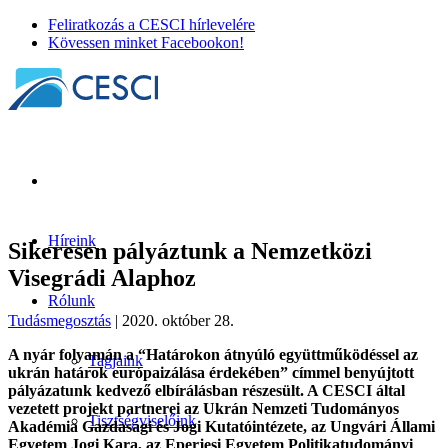
Feliratkozás a CESCI hírlevelére
Kövessen minket Facebookon!
Híreink
Sikeresen pályáztunk a Nemzetközi
Visegrádi Alaphoz
Rólunk
Tudásmegosztás
| 2020. október 28.
A nyár folyamán a “Határokon átnyúló együttműködéssel az
Tagjaink
ukrán határok európaizálása érdekében” címmel benyújtott
pályázatunk kedvező elbírálásban részesült. A CESCI által
vezetett projekt partnerei az Ukrán Nemzeti Tudományos
Tisztségviselőink
Akadémia Gazdasági és Jogi Kutatóintézete, az Ungvári Állami
Egyetem Jogi Kara, az Eperjesi Egyetem Politikatudományi