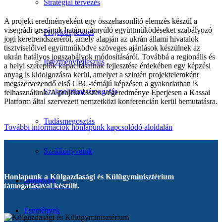
Stratégiai tervezés
A projekt eredményeként egy összehasonlító elemzés készül a
visegrádi országok határon átnyúló együttműködéseket szabályozó
Projektfejlesztés
jogi keretrendszeréről, amely alapján az ukrán állami hivatalok
tisztviselőivel együttműködve szöveges ajánlások készülnek az
ukrán hatályos jogszabályok módosításáról. Továbbá a regionális és
Intézményfejlesztés
a helyi szereplők kapacitásainak fejlesztése érdekében egy képzési
anyag is kidolgozásra kerül, amelyet a szintén projektelemként
megszervezendő első CBC-témájú képzésen a gyakorlatban is
Szakpolitikai támogatás
felhasználunk. A projekt összes végeredménye Eperjesen a Kassai
Platform által szervezett nemzetközi konferencián kerül bemutatásra.
Tudásmegosztás
További információk honlapunk kapcsolódó aloldalán
Szakkönyveink
Honlapunk a Külgazdasági és Külügyminisztérium
Munkáink
támogatásával készült.
Események