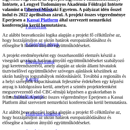
Intézete, a Lengyel Tudományos Akadémia Földrajzi Intézete
valamint a Libereci Műszaki Egyetem. A pályázat idén ősszel
Munkatársaink
indul és 2022 áprilisában zárul. A projekt összes végeredménye
Eperjesen a
Kassai Platform
által szervezett nemzetközi
konferencián kerül bemutatásra.
Partnereink
Az alábbi beavatkozási logika alapján a projekt fő célkitűzése az,
hogy hozzájáruljon az ukrán határok europaizálódásához és
Közérdekű adatok
elősegítse a határon átnyúló együttműködéseket.
A projekt eredményeként egy összehasonlító elemzés készül a
visegrádi országok határon átnyúló együttműködéseket szabályozó
Hivatalos iratok
jogi keretrendszeréről, amely alapján az ukrán állami hivatalok
tisztviselőivel együttműködve szöveges ajánlások készülnek az
ukrán hatályos jogszabályok módosításáról. Továbbá a regionális és
Karrier
a helyi szereplők kapacitásainak fejlesztése érdekében egy képzési
anyag is kidolgozásra kerül, amelyet a szintén projektelemként
megszervezendő első CBC-témájú képzésen a gyakorlatban is
Szolgáltatásaink
felhasználunk. A projekt összes végeredménye Eperjesen a Kassai
Platform által szervezett nemzetközi konferencián kerül bemutatásra.
Az alábbi beavatkozási logika alapján a projekt fő célkitűzése az,
Határtani kutatások
hogy hozzájáruljon az ukrán határok europaizálódásához és
elősegítse a határon átnyúló együttműködéseket.