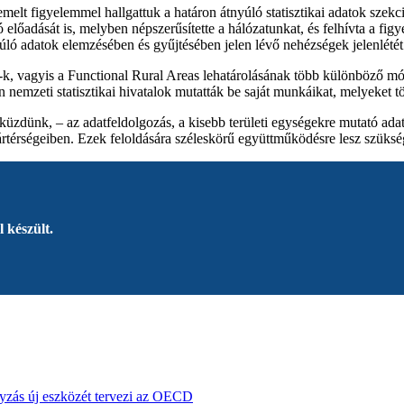
lt figyelemmel hallgattuk a határon átnyúló statisztikai adatok szekció
dását is, melyben népszerűsítette a hálózatunkat, és felhívta a figye
yúló adatok elemzésében és gyűjtésében jelen lévő nehézségek jelenlété
-k, vagyis a Functional Rural Areas lehatárolásának több különböző mód
nemzeti statisztikai hivatalok mutatták be saját munkáikat, melyeket 
üzdünk, – az adatfeldolgozás, a kisebb területi egységekre mutató ada
rtérségeiben. Ezek feloldására széleskörű együttműködésre lesz szükség
 készült.
yzás új eszközét tervezi az OECD