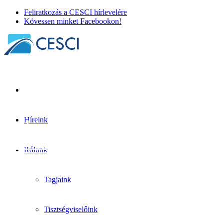
Feliratkozás a CESCI hírlevelére
Kövessen minket Facebookon!
Híreink
Konferencia a határon átnyúló adatok elér
Térinformatika
+
Tudásmegosztás
| 2024. június 21.
Rólunk
Tagjaink
Tisztségviselőink