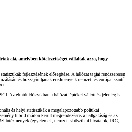
tak alá, amelyben kötelezettséget vállaltak arra, hogy
atisztikák fejlesztésének elősegítése. A hálózat tagjai rendszeresen
izálásán és hozzájáruljanak eredményeik nemzeti és európai szintű
ben.
I. Az elmúlt időszakban a hálózat léptéket váltott és jelenleg is
lis és helyi statisztikák a megalapozottabb politikai
 esemény hibrid módon került megrendezésre, a hallgatóság és az
özi intézmények (egyetemek, nemzeti statisztikai hivatalok, JRC,