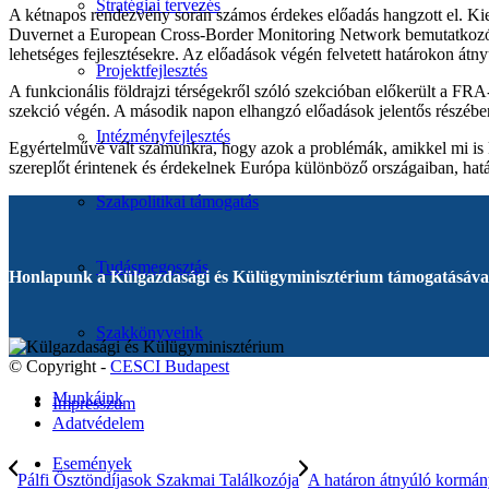
Stratégiai tervezés
A kétnapos rendezvény során számos érdekes előadás hangzott el. Kieme
Duvernet a European Cross-Border Monitoring Network bemutatkozó előa
lehetséges fejlesztésekre. Az előadások végén felvetett határokon átn
Projektfejlesztés
A funkcionális földrajzi térségekről szóló szekcióban előkerült a FRA
szekció végén. A második napon elhangzó előadások jelentős részében 
Intézményfejlesztés
Egyértelművé vált számunkra, hogy azok a problémák, amikkel mi is k
szereplőt érintenek és érdekelnek Európa különböző országaiban, hatá
Szakpolitikai támogatás
Tudásmegosztás
Honlapunk a Külgazdasági és Külügyminisztérium támogatásával
Szakkönyveink
© Copyright -
CESCI Budapest
Munkáink
Impresszum
Adatvédelem
Események
Pálfi Ösztöndíjasok Szakmai Találkozója
A határon átnyúló kormán