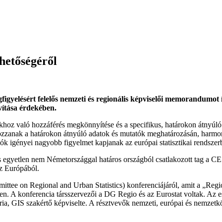
hetőségéről
igyelésért felelős nemzeti és regionális képviselői memorandumot ír
ítása érdekében.
khoz való hozzáférés megkönnyítése és a specifikus, határokon átnyúló st
ozzanak a határokon átnyúló adatok és mutatók meghatározásán, harmon
iók igényei nagyobb figyelmet kapjanak az európai statisztikai rendszer
s egyetlen nem Németországgal határos országból csatlakozott tag a CESC
sz Európából.
e on Regional and Urban Statistics) konferenciájáról, amit a „Regioná
lben. A konferencia társszervezői a DG Regio és az Eurostat voltak. Az
ria, GIS szakértő képviselte. A résztvevők nemzeti, európai és nemzetk