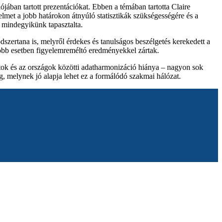
jában tartott prezentációkat. Ebben a témában tartotta Claire
lmet a jobb határokon átnyúló statisztikák szükségességére és a
t mindegyikünk tapasztalta.
szertana is, melyről érdekes és tanulságos beszélgetés kerekedett a
több esetben figyelemreméltó eredményekkel zártak.
tok és az országok közötti adatharmonizáció hiánya – nagyon sok
, melynek jó alapja lehet ez a formálódó szakmai hálózat.