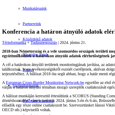
Munkatársaink
Partnereink
Konferencia a határon átnyúló adatok elér
Közérdekű adatok
Térinformatika
+
Tudásmegosztás
| 2024. június 21.
2018-ban Németország és a vele szomszédos országok területi megf
Hivatalos iratok
együttműködnek a határokon átnyúló adatok elérhetőségének jav
A cél a határokon átnyúló területek monitoringjának javítása, az adato
találkoznak, hogy tevékenységükről eszmét cseréljenek, aktívan dolg
Karrier
terjesztéséhez. A hálózat 2018 óta segít abban, hogy a határ menti rég
A
European Cross-Border Monitoring Network-be
egyelőre az első é
Szolgáltatásaink
várják a határon átnyúló témában mozgó szereplők csatlakozását egé
A hálózat munkáján keresztül értesültünk a SCORUS (Standing Committe
döntéshozatalért” címen tartottak 2024. június 5-én és 6-án, Brüssze
Határtani kutatások
előadók egy része online csatlakozott be. Szervezetünket Jánosi Viktó
OECD stb.) képviselői voltak.