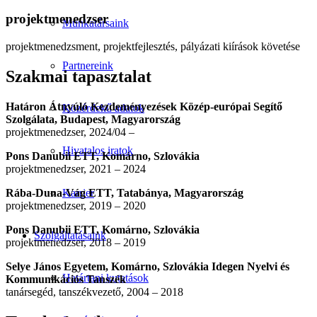
projektmenedzser
Munkatársaink
projektmenedzsment, projektfejlesztés, pályázati kiírások követése
Partnereink
Szakmai tapasztalat
Határon Átnyúló Kezdeményezések Közép-európai Segítő
Közérdekű adatok
Szolgálata, Budapest, Magyarország
projektmenedzser, 2024/04 –
Hivatalos iratok
Pons Danubii ETT, Komárno, Szlovákia
projektmenedzser, 2021 – 2024
Rába-Duna-Vág ETT, Tatabánya, Magyarország
Karrier
projektmenedzser, 2019 – 2020
Pons Danubii ETT, Komárno, Szlovákia
Szolgáltatásaink
projektmenedzser, 2018 – 2019
Selye János Egyetem, Komárno, Szlovákia Idegen Nyelvi és
Határtani kutatások
Kommunikációs Tanszék
tanársegéd, tanszékvezető, 2004 – 2018