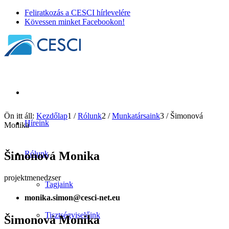
Feliratkozás a CESCI hírlevelére
Kövessen minket Facebookon!
Ön itt áll:
Kezdőlap
1
/
Rólunk
2
/
Munkatársaink
3
/
Šimonová
Híreink
Monika
Šimonová Monika
Rólunk
projektmenedzser
Tagjaink
monika.simon@cesci-net.eu
Tisztségviselőink
Šimonová Monika