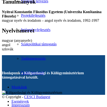
Tanulmányok
Stratégiai tervezés
Nyitrai Konstantin Filozófus Egyetem (Univerzita Konštanína
Projektfejlesztés
Filozofa)
magyar nyelv és irodalom – angol nyelv és irodalom, 1992-1997
Nyelvismeret
Intézményfejlesztés
magyar (anyanyelv)
Szakpolitikai támogatás
angol
szlovák
Tudásmegosztás
Szakkönyveink
Honlapunk a Külgazdasági és Külügyminisztérium
támogatásával készült.
Munkáink
© Copyright -
CESCI Budapest
Események
Impresszum